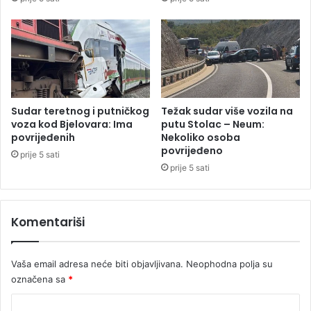
n
u
e
s
s
n
u
i
v
m
e
e
r
n
e
i
Sudar teretnog i putničkog
Težak sudar više vozila na
n
n
voza kod Bjelovara: Ima
putu Stolac – Neum:
i
g
povrijeđenih
Nekoliko osoba
t
povrijeđeno
i
prije 5 sati
e
t
prije 5 sati
t
i
a
s
R
,
Komentariši
e
p
p
o
u
z
Vaša email adresa neće biti objavljivana.
Neophodna polja su
b
n
označena sa
*
l
a
i
t
K
k
o