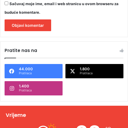
Sačuvaj moje ime, email i web stranicu u ovom browseru za
buduće komentare.
A
l
Pratite nas na
t
e
44.000
1.800
r
Pratilaca
Pratilaca
n
1.400
a
Pratilaca
t
i
v
Vrijeme
e