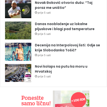
Novak Đoković otvorio dušu: “Taj
poraz me uništio”
prije 5 sati
Danas naoblačenje uz lokalne
pljuskove i blagi pad temperature
prije 5 sati
Decenija na Interpolovoj listi: Gdje se
krije Slobodanka Tošić?
prije 5 sati
Novi kolaps na putu ka moru u
Hrvatskoj
prije 5 sati