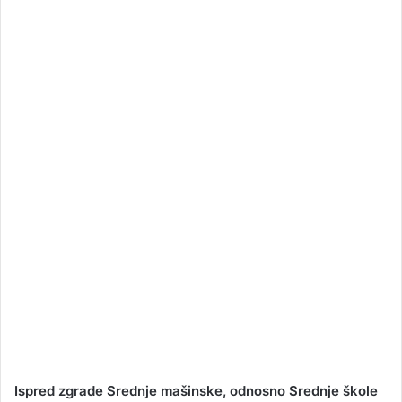
a
n
e
m
a
i
l
Ispred zgrade Srednje mašinske, odnosno Srednje škole