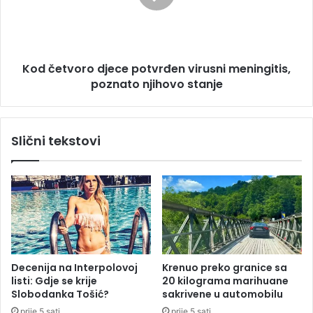
b
t
o
v
j
o
a
r
m
Kod četvoro djece potvrđen virusni meningitis,
o
a
poznato njihovo stanje
d
t
j
r
e
o
c
Slični tekstovi
b
e
o
p
j
o
k
t
e
v
:
r
3
đ
3
e
g
n
Decenija na Interpolovoj
Krenuo preko granice sa
o
v
listi: Gdje se krije
20 kilograma marihuane
d
i
Slobodanka Tošić?
sakrivene u automobilu
i
r
prije 5 sati
prije 5 sati