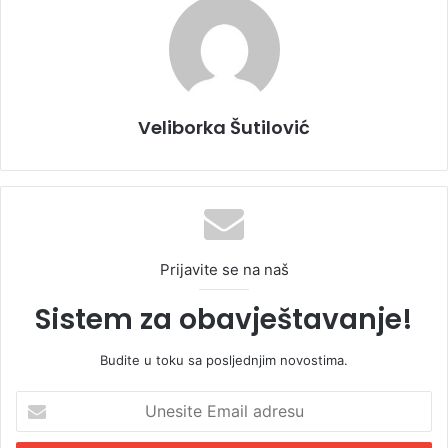
Veliborka Šutilović
Prijavite se na naš
Sistem za obavještavanje!
Budite u toku sa posljednjim novostima.
U
n
e