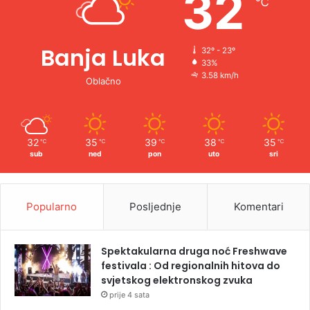
32
℃
:
Banja Luka
32º - 23º
33%
3.58 km/h
Oblačno
32
35
39
38
35
℃
℃
℃
℃
℃
sub
ned
pon
uto
sri
Popularno
Posljednje
Komentari
Spektakularna druga noć Freshwave
festivala : Od regionalnih hitova do
svjetskog elektronskog zvuka
prije 4 sata