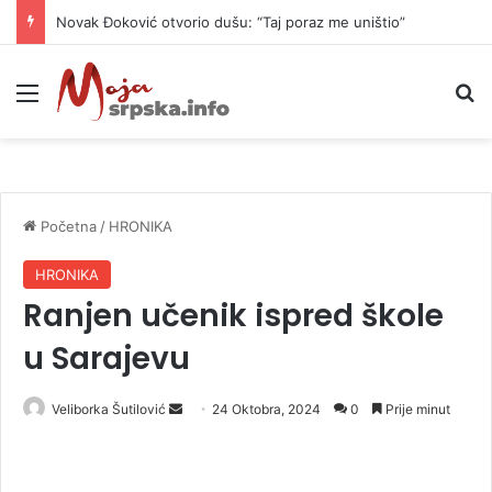
Novak Đoković otvorio dušu: “Taj poraz me uništio”
Meni
P
Početna
/
HRONIKA
HRONIKA
Ranjen učenik ispred škole
u Sarajevu
Veliborka Šutilović
S
24 Oktobra, 2024
0
Prije minut
e
n
d