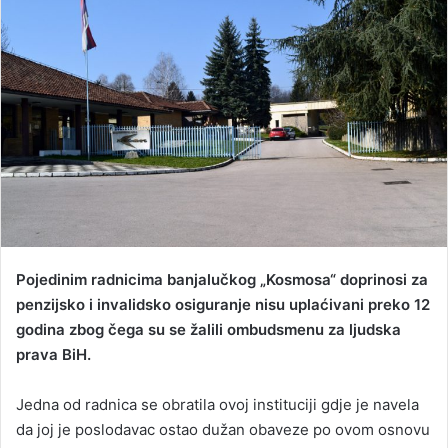
n
d
a
n
e
m
a
i
l
Pojedinim radnicima banjalučkog „Kosmosa“ doprinosi za
penzijsko i invalidsko osiguranje nisu uplaćivani preko 12
godina zbog čega su se žalili ombudsmenu za ljudska
prava BiH.
Jedna od radnica se obratila ovoj instituciji gdje je navela
da joj je poslodavac ostao dužan obaveze po ovom osnovu