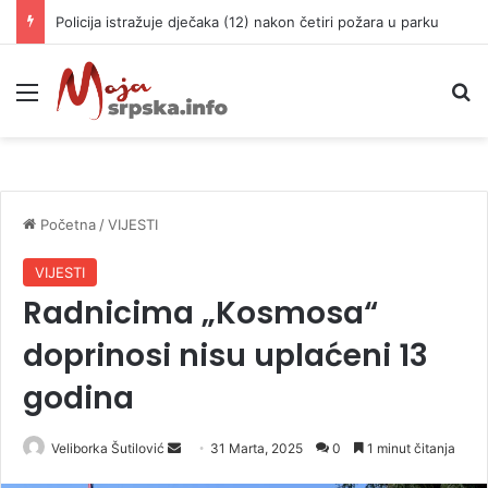
Policija istražuje dječaka (12) nakon četiri požara u parku
Meni
P
Početna
/
VIJESTI
VIJESTI
Radnicima „Kosmosa“
doprinosi nisu uplaćeni 13
godina
Veliborka Šutilović
S
31 Marta, 2025
0
1 minut čitanja
e