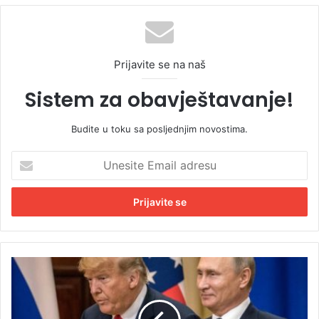
Prijavite se na naš
Sistem za obavještavanje!
Budite u toku sa posljednjim novostima.
U
n
e
s
i
t
e
E
Č
m
i
a
m
i
e