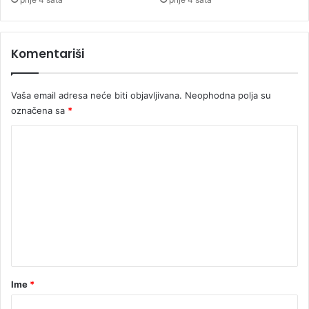
Komentariši
Vaša email adresa neće biti objavljivana.
Neophodna polja su
označena sa
*
K
o
m
e
n
t
a
r
Ime
*
*