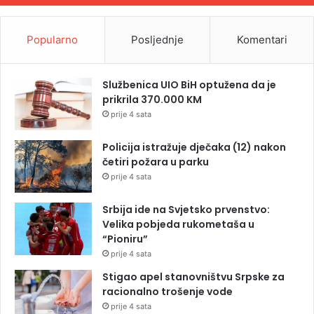
Popularno
Posljednje
Komentari
Službenica UIO BiH optužena da je
prikrila 370.000 KM
prije 4 sata
Policija istražuje dječaka (12) nakon
četiri požara u parku
prije 4 sata
Srbija ide na Svjetsko prvenstvo:
Velika pobjeda rukometaša u
“Pioniru”
prije 4 sata
Stigao apel stanovništvu Srpske za
racionalno trošenje vode
prije 4 sata