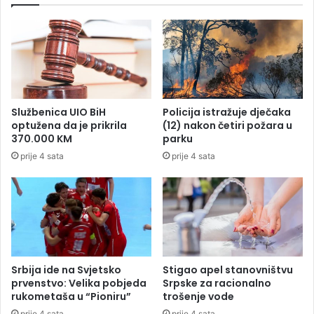
s
r
u
a
t
m
r
p
a
a
n
i
j
Službenica UIO BiH
Policija istražuje dječaka
e
optužena da je prikrila
(12) nakon četiri požara u
o
370.000 KM
parku
b
prije 4 sata
prije 4 sata
a
v
e
z
n
a
Srbija ide na Svjetsko
Stigao apel stanovništvu
prvenstvo: Velika pobjeda
Srpske za racionalno
rukometaša u “Pioniru”
trošenje vode
prije 4 sata
prije 4 sata