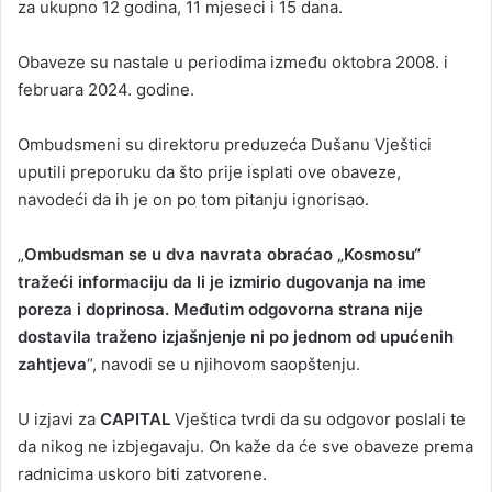
za ukupno 12 godina, 11 mjeseci i 15 dana.
Obaveze su nastale u periodima između oktobra 2008. i
februara 2024. godine.
Ombudsmeni su direktoru preduzeća Dušanu Vještici
uputili preporuku da što prije isplati ove obaveze,
navodeći da ih je on po tom pitanju ignorisao.
„
Ombudsman se u dva navrata obraćao „Kosmosu“
tražeći informaciju da li je izmirio dugovanja na ime
poreza i doprinosa. Međutim odgovorna strana nije
dostavila traženo izjašnjenje ni po jednom od upućenih
zahtjeva
“, navodi se u njihovom saopštenju.
U izjavi za
CAPITAL
Vještica tvrdi da su odgovor poslali te
da nikog ne izbjegavaju. On kaže da će sve obaveze prema
radnicima uskoro biti zatvorene.