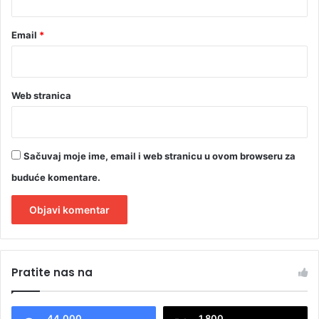
Email
*
Web stranica
Sačuvaj moje ime, email i web stranicu u ovom browseru za
buduće komentare.
A
l
Pratite nas na
t
e
44.000
1.800