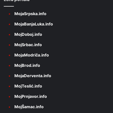
MojaSrpska.info
MojaBanjaLuka.info
MojDoboj.info
MojSrbac.info
MojaModriča.info
MojBrod.info
MojaDerventa.info
MojTeslić.info
MojPrnjavor.info
MojŠamac.info