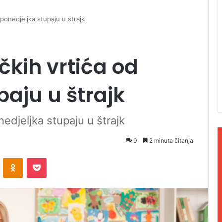
 ponedjeljka stupaju u štrajk
čkih vrtića od
paju u štrajk
nedjeljka stupaju u štrajk
0
2 minuta čitanja
ontakte
Odnoklassniki
Pocket