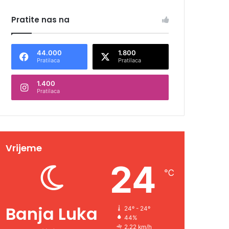
Pratite nas na
44.000
1.800
Pratilaca
Pratilaca
1.400
Pratilaca
Vrijeme
24
℃
Banja Luka
24º - 24º
44%
2.22 km/h