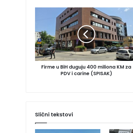
m
F
a
i
i
r
l
m
a
e
d
u
r
B
e
i
s
H
u
Firme u BiH duguju 400 miliona KM za
d
PDV i carine (SPISAK)
u
g
u
j
u
4
0
Slični tekstovi
0
m
i