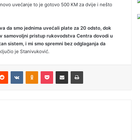
novo uvećanje to je gotovo 500 KM za dvije i nešto
va da smo jednima uvećali plate za 20 odsto, dok
v samovoljni pristup rukovodstva Centra dovodi u
etan sistem, i mi smo spremni bez odglaganja da
ljučio je Stanivuković.
Reddit
VKontakte
Odnoklassniki
Pocket
Podijeli putem Emaila
Odštampaj