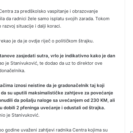
Centra za predškolsko vaspitanje i obrazovanje
sila da radnici žele samo isplatu svojih zarada. Tokom
azvoj situacije i dalji koraci.
kao je da je ovdje riječ o političkom štrajku.
stanove zasjedati sutra, vrlo je indikativno kako je dan
o je Stanivuković, te dodao da uz to direktor ove
adonačelnika.
tačima iznosi neistine da je gradonačelnik taj koji
ta da su uputili maksimalističke zahtjeve za povećanje
nudili da pošalju naloge sa uvećanjem od 230 KM, ali
 su dobili 2 pfeninga uvećanje i odustali od štrajka.
io je Stanivuković.
i po godine uvaženi zahtjevi radnika Centra kojima su