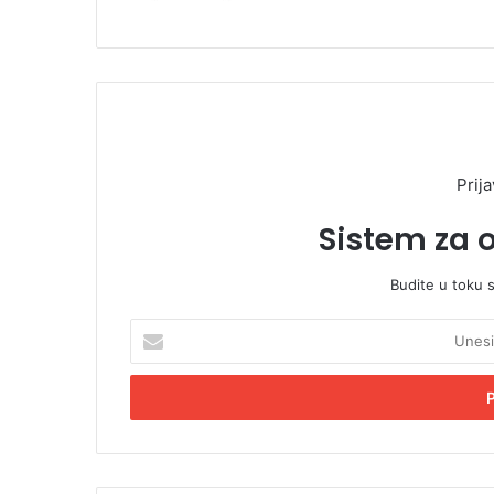
Prija
Sistem za 
Budite u toku 
U
n
e
s
i
t
e
E