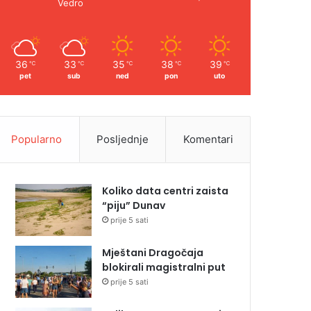
Vedro
36
33
35
38
39
℃
℃
℃
℃
℃
pet
sub
ned
pon
uto
Popularno
Posljednje
Komentari
Koliko data centri zaista
“piju” Dunav
prije 5 sati
Mještani Dragočaja
blokirali magistralni put
prije 5 sati