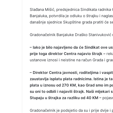
Slađana Mišić, predsjednica Sindikata radnika 
Banjaluka, potvrdila je odluku o štrajku i nagla
današnje sjednice Skupštine grada pratiti će se r
Gradonačelnik Banjaluke Draško Stanivuković re
– Iako je bilo najavljeno da će Sindikat ove u
prije toga direktor Centra najavio štrajk –
reka
ustanove iznosi i neistine na račun Grada i gr
– Direktor Centra javnosti, roditeljima i vaspi
zaustavlja isplatu plata radnicima. Istina je 
plata u iznosu od 270 KM, kao Grad smo im po
su oni to odbili i najavili štrajk. Naši mljekari
Stupaju u štrajka za razliku od 40 KM –
pojasn
Gradonačelnik je podsjetio da su i prije dvije 