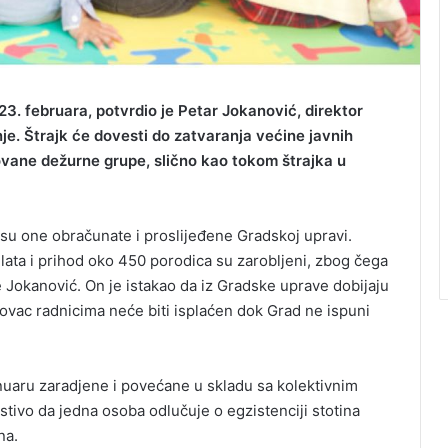
 23. februara, potvrdio je Petar Jokanović, direktor
je. Štrajk će dovesti do zatvaranja većine javnih
zovane dežurne grupe, slično kao tokom štrajka u
ko su one obračunate i proslijeđene Gradskoj upravi.
ata i prihod oko 450 porodica su zarobljeni, zbog čega
je Jokanović. On je istakao da iz Gradske uprave dobijaju
novac radnicima neće biti isplaćen dok Grad ne ispuni
anuaru zaradjene i povećane u skladu sa kolektivnim
tivo da jedna osoba odlučuje o egzistenciji stotina
na.