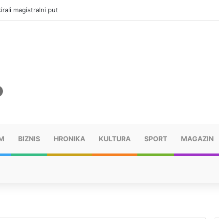
vatru u selima kod Trebinja
M
BIZNIS
HRONIKA
KULTURA
SPORT
MAGAZIN