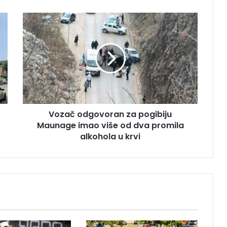
V
o
z
a
č
o
d
g
o
Vozač odgovoran za pogibiju
v
Maunage imao više od dva promila
o
r
alkohola u krvi
a
n
z
a
p
o
g
i