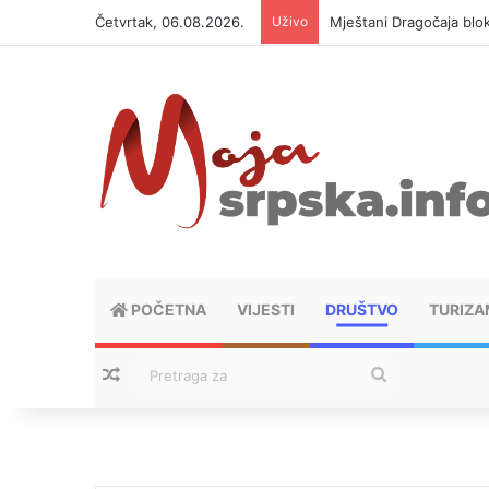
Četvrtak, 06.08.2026.
Uživo
Helikopter ponovo gasi 
POČETNA
VIJESTI
DRUŠTVO
TURIZA
Nasumični tekstovi
Pretraga
za