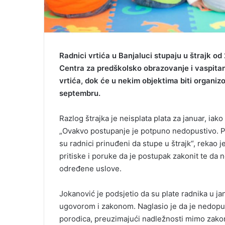
Radnici vrtića u Banjaluci stupaju u štrajk od
Centra za predškolsko obrazovanje i vaspitan
vrtića, dok će u nekim objektima biti organi
septembru.
Razlog štrajka je neisplata plata za januar, ia
„Ovakvo postupanje je potpuno nedopustivo. Pl
su radnici prinuđeni da stupe u štrajk“, rekao 
pritiske i poruke da je postupak zakonit te da 
određene uslove.
Jokanović je podsjetio da su plate radnika u j
ugovorom i zakonom. Naglasio je da je nedopus
porodica, preuzimajući nadležnosti mimo zako