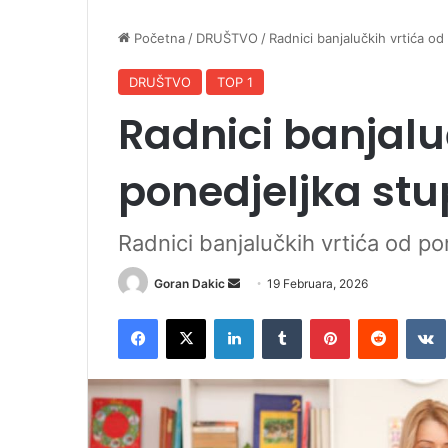
Početna
/
DRUŠTVO
/
Radnici banjalučkih vrtića od
DRUŠTVO
TOP 1
Radnici banjalu
ponedjeljka stu
Radnici banjalučkih vrtića od po
Goran Dakic
S
19 Februara, 2026
e
Facebook
X
LinkedIn
Tumblr
Pinterest
Reddit
VK
n
d
a
n
e