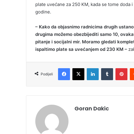
plate uvećane za 250 KM, kada se tome doda i 
godine.
– Kako da objasnimo radnicima drugih ustano
drugima možemo obezbijediti samo 10, ovaka
pitanje i socijalni mir. Moramo gledati kompl
ispaltimo plate sa uvećanjem od 230 KM –
zak
Facebook
X
LinkedIn
Tumblr
Pinterest
Podijeli
Goran Dakic