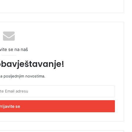
vite se na naš
obavještavanje!
sa posljednjim novostima.