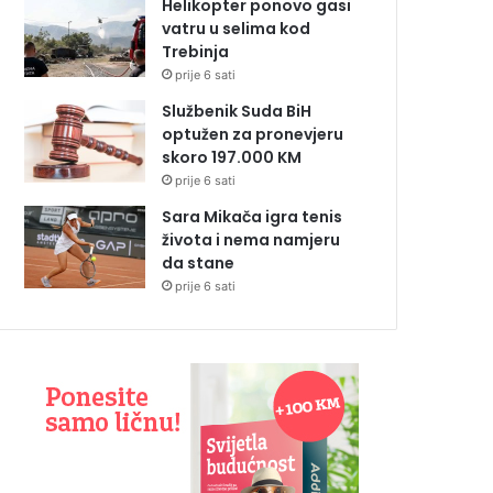
Helikopter ponovo gasi
vatru u selima kod
Trebinja
prije 6 sati
Službenik Suda BiH
optužen za pronevjeru
skoro 197.000 KM
prije 6 sati
Sara Mikača igra tenis
života i nema namjeru
da stane
prije 6 sati