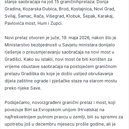
stanje saobraćaja na još 15 graničnihprelaza: Donja
Gradina, Kozarska Dubica, Brod, Kostajnica, Novi Grad,
Svilaj, Šamac, Rača, Višegrad, Klobuk, Šepak, Karakaj,
Pavlovića most, Hum i Zupci.
Novi prelaz otvoren je juče, 19. maja 2026, nakon što je
Ministarstvo bezbjednosti u Savjetu ministara donijelo
rješenje o preusmjeravanju saobraćaja na novi most u
Gradišci. Kako su istakli, novi most će biti korišten za
vrijeme obustave saobraćaja na postojećem graničnom
prelazu Gradiška do koje je došlo uslijed obrušavanja
dijela zaštitne ograde i pješačke staze na starom mostu
preko rijeke Save.
Podsjećamo, novoizgrađeni granični prelaz i most, koji
povezuje BiH sa Evropskom unijom (Hrvatska) na
najfrekvetnijem putnom pravcu u zemlji, bili su spremni za
upotrebu još u decembru mjesecu prošle godine, ali je