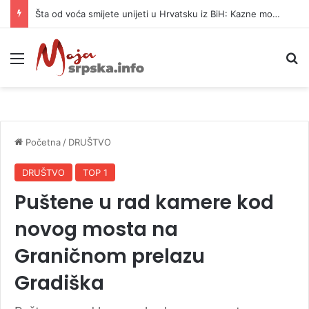
Šta od voća smijete unijeti u Hrvatsku iz BiH: Kazne mogu dostići 13.260 evra
Meni
P
Početna
/
DRUŠTVO
DRUŠTVO
TOP 1
Puštene u rad kamere kod
novog mosta na
Graničnom prelazu
Gradiška