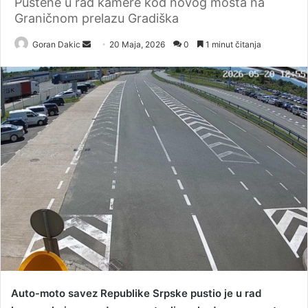
Puštene u rad kamere kod novog mosta na
Graničnom prelazu Gradiška
Goran Dakic
S
20 Maja, 2026
0
1 minut čitanja
e
n
d
a
n
e
m
a
i
l
Auto-moto savez Republike Srpske pustio je u rad