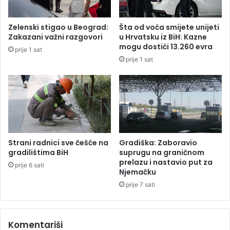
a
u
c
m
Zelenski stigao u Beograd:
Šta od voća smijete unijeti
a
o
Zakazani važni razgovori
u Hrvatsku iz BiH: Kazne
z
z
mogu dostići 13.260 evra
prije 1 sat
b
a
prije 1 sat
o
j
g
e
z
d
e
n
l
i
e
č
n
k
a
o
Strani radnici sve češće na
Gradiška: Zaboravio
š
m
gradilištima BiH
suprugu na graničnom
t
i
prelazu i nastavio put za
prije 6 sati
v
Njemačku
z
a
b
prije 7 sati
o
r
n
Komentariši
o