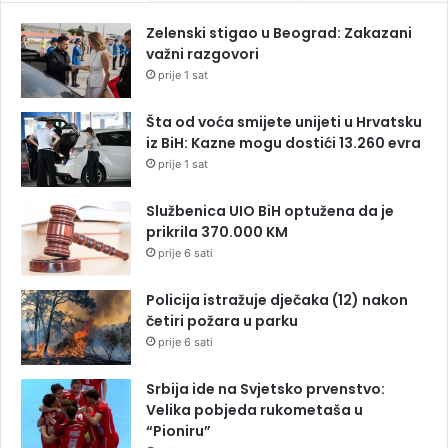
Zelenski stigao u Beograd: Zakazani
važni razgovori
prije 1 sat
Šta od voća smijete unijeti u Hrvatsku
iz BiH: Kazne mogu dostići 13.260 evra
prije 1 sat
Službenica UIO BiH optužena da je
prikrila 370.000 KM
prije 6 sati
Policija istražuje dječaka (12) nakon
četiri požara u parku
prije 6 sati
Srbija ide na Svjetsko prvenstvo:
Velika pobjeda rukometaša u
“Pioniru”