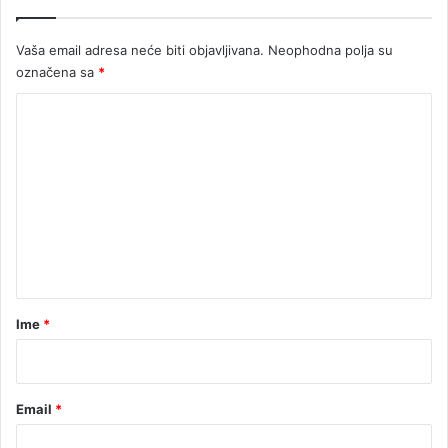
m
d
Vaša email adresa neće biti objavljivana.
Neophodna polja su
j
označena sa
*
e
l
K
o
o
v
a
m
n
e
j
u
n
t
a
r
Ime
*
*
Email
*