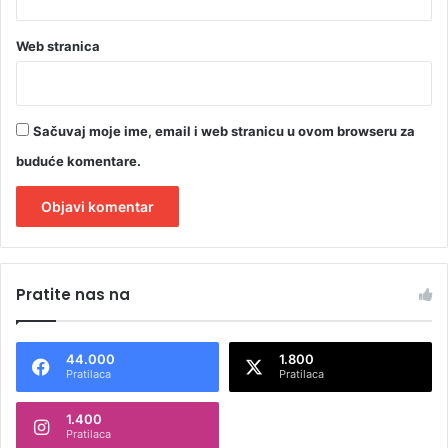
Web stranica
Sačuvaj moje ime, email i web stranicu u ovom browseru za
buduće komentare.
A
l
Pratite nas na
t
e
44.000
1.800
r
Pratilaca
Pratilaca
n
1.400
a
Pratilaca