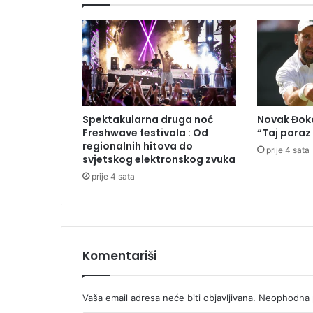
e
g
o
r
i
v
a
n
Spektakularna druga noć
Novak Đoko
a
Freshwave festivala : Od
“Taj poraz
p
regionalnih hitova do
prije 4 sata
u
svjetskog elektronskog zvuka
m
prije 4 sata
p
a
m
a
u
Komentariši
S
r
p
Vaša email adresa neće biti objavljivana.
Neophodna p
s