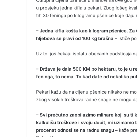
Otkupna cijena pšenice u mlinovima ove godine
i
u prosjeku jedna kifla u pekari. Zbog lošeg kval
l
tih 30 feninga po kilogramu pšenice koje daju m
– Jedna kifla košta kao kilogram pšenice. Za
hljebova se pravi od 100 kg brašna –
ističe po
Uz to, još čekaju isplatu obećanih podsticaja n
– Država je dala 500 KM po hektaru, to je u r
feninga, to nema. To kad date od nekoliko pu
Pekari kažu da na cijenu pšenice nikako ne mogu 
zbog visokih troškova radne snage ne mogu da sn
– Svi prećutno zaobilazimo mlinare koji su ti 
kalkulišu troškove i svoju dobit, mi uzimamo 
procenat odnosi se na radnu snagu –
kaže pre