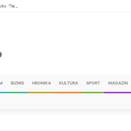
šu: “Taj poraz me uništio”
M
BIZNIS
HRONIKA
KULTURA
SPORT
MAGAZIN