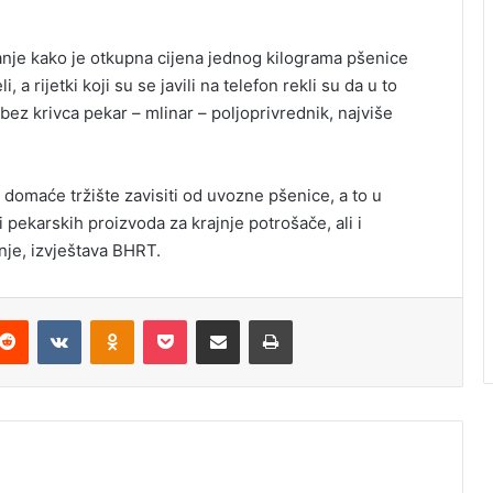
anje kako je otkupna cijena jednog kilograma pšenice
 a rijetki koji su se javili na telefon rekli su da u to
ez krivca pekar – mlinar – poljoprivrednik, najviše
domaće tržište zavisiti od uvozne pšenice, a to u
i pekarskih proizvoda za krajnje potrošače, ali i
nje, izvještava BHRT.
Reddit
VKontakte
Odnoklassniki
Pocket
Podijeli putem Emaila
Odštampaj