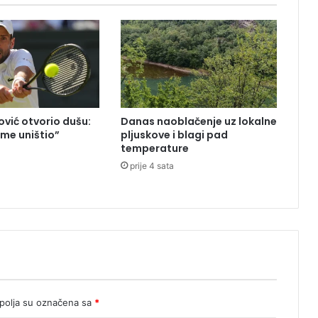
o
r
l
o
v
i
"
b
vić otvorio dušu:
Danas naoblačenje uz lokalne
i
 me uništio”
pljuskove i blagi pad
t
temperature
i
prije 4 sata
n
a
l
e
g
e
n
d
a
olja su označena sa
*
r