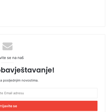
vite se na naš
obavještavanje!
sa posljednjim novostima.