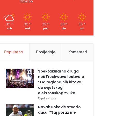
Oblačno
32
35
39
38
35
℃
℃
℃
℃
℃
sub
ned
pon
uto
sri
Popularno
Posljednje
Komentari
Spektakularna druga
noć Freshwave festivala
: Od regionalnih hitova
do svjetskog
elektronskog zvuka
prije 4 sata
Novak Đoković otvorio
dušu: “Taj poraz me