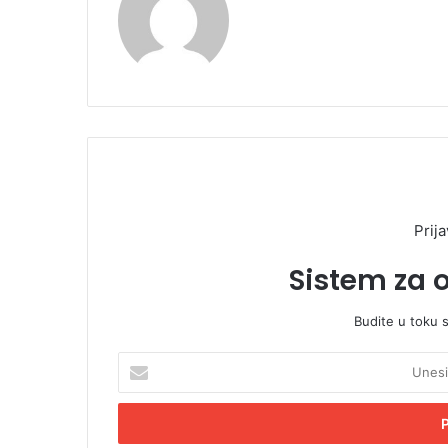
Prija
Sistem za 
Budite u toku 
U
n
e
s
i