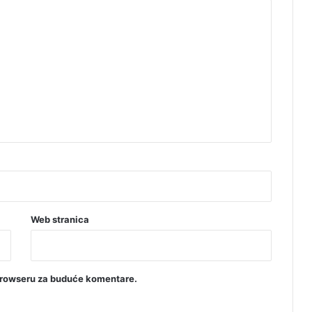
n
o
m
B
a
l
k
o
n
u
!
Web stranica
browseru za buduće komentare.