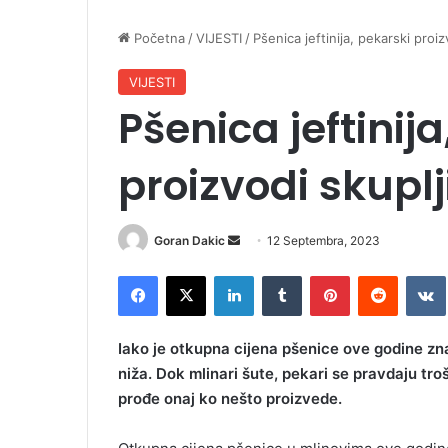
Početna
/
VIJESTI
/
Pšenica jeftinija, pekarski proiz
VIJESTI
Pšenica jeftinij
proizvodi skuplj
Goran Dakic
S
12 Septembra, 2023
e
Facebook
X
LinkedIn
Tumblr
Pinterest
Reddit
VK
n
d
a
Iako je otkupna cijena pšenice ove godine znat
n
niža. Dok mlinari šute, pekari se pravdaju tr
e
prođe onaj ko nešto proizvede.
m
a