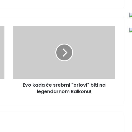
E
v
o
k
a
d
a
ć
e
Evo kada će srebrni "orlovi" biti na
s
legendarnom Balkonu!
r
e
b
r
n
i
"