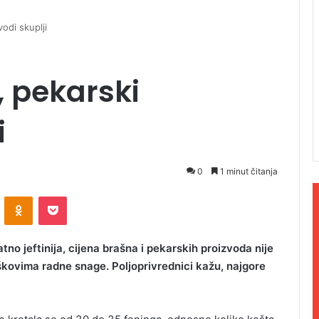
vodi skuplji
a, pekarski
i
0
1 minut čitanja
ontakte
Odnoklassniki
Pocket
no jeftinija, cijena brašna i pekarskih proizvoda nije
oškovima radne snage. Poljoprivrednici kažu, najgore