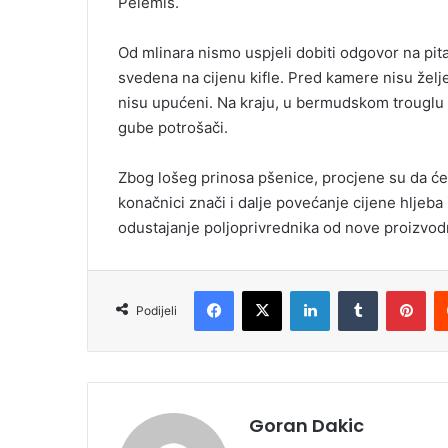
Pelemiš.
Od mlinara nismo uspjeli dobiti odgovor na pit
svedena na cijenu kifle. Pred kamere nisu željeli,
nisu upućeni. Na kraju, u bermudskom trouglu b
gube potrošači.
Zbog lošeg prinosa pšenice, procjene su da će 
konačnici znači i dalje povećanje cijene hljeba 
odustajanje poljoprivrednika od nove proizvod
Facebook
X
LinkedIn
Tumblr
Pinterest
Podijeli
Goran Dakic