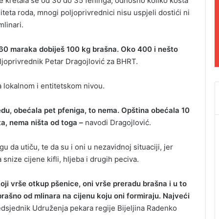
 kretala se od 30 do 35 feninga, odnosno koliko košta
iteta roda, mnogi poljoprivrednici nisu uspjeli dostići ni
linari.
 60 maraka dobiješ 100 kg brašna. Oko 400 i nešto
ljoprivrednik Petar Dragojlović za BHRT.
a lokalnom i entitetskom nivou.
edu, obećala pet pfeniga, to nema. Opština obećala 10
ta, nema ništa od toga –
navodi Dragojlović.
da utiču, te da su i oni u nezavidnoj situaciji, jer
ize cijene kifli, hljeba i drugih peciva.
koji vrše otkup pšenice, oni vrše preradu brašna i u to
brašno od mlinara na cijenu koju oni formiraju. Najveći
dsjednik Udruženja pekara regije Bijeljina Radenko