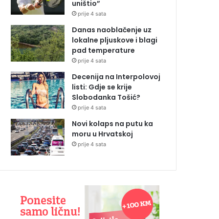
uništio”
prije 4 sata
Danas naoblačenje uz
lokalne pljuskove i blagi
pad temperature
prije 4 sata
Decenija na Interpolovoj
listi: Gdje se krije
Slobodanka Tošić?
prije 4 sata
Novi kolaps na putu ka
moru u Hrvatskoj
prije 4 sata