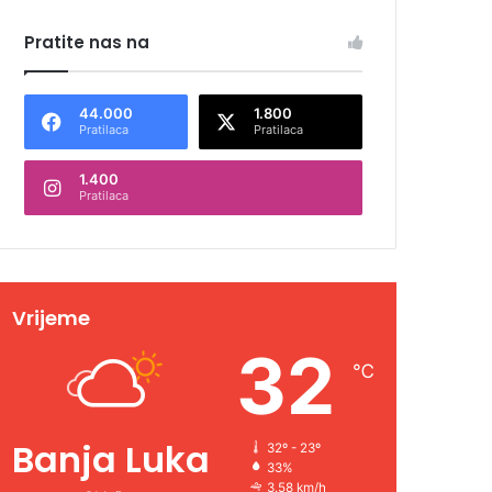
Pratite nas na
44.000
1.800
Pratilaca
Pratilaca
1.400
Pratilaca
Vrijeme
32
℃
Banja Luka
32º - 23º
33%
3.58 km/h