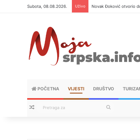
Subota, 08.08.2026.
Uživo
Novak Đoković otvorio du
POČETNA
VIJESTI
DRUŠTVO
TURIZA
Nasumični tekstovi
Pretraga
za