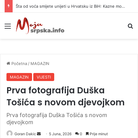
Šta od voća smijete unijeti u Hrvatsku iz BiH: Kazne mogu dostići 13.260 evra
Meni
P
Početna
/
MAGAZIN
MAGAZIN
VIJESTI
Prva fotografija Duška
Tošića s novom djevojkom
Prva fotografija Duška Tošića s novom
djevojkom
Goran Dakic
S
5 Juna, 2026
0
Prije minut