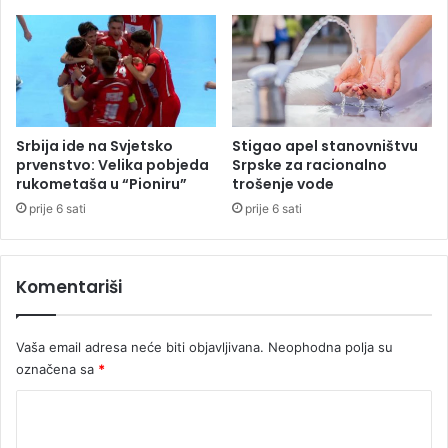
u
U
„
k
S
r
a
a
n
j
i
i
č
n
Srbija ide na Svjetsko
Stigao apel stanovništvu
a
i
prvenstvo: Velika pobjeda
Srpske za racionalno
n
rukometaša u “Pioniru”
trošenje vode
e
prije 6 sati
prije 6 sati
“
Komentariši
Vaša email adresa neće biti objavljivana.
Neophodna polja su
označena sa
*
K
o