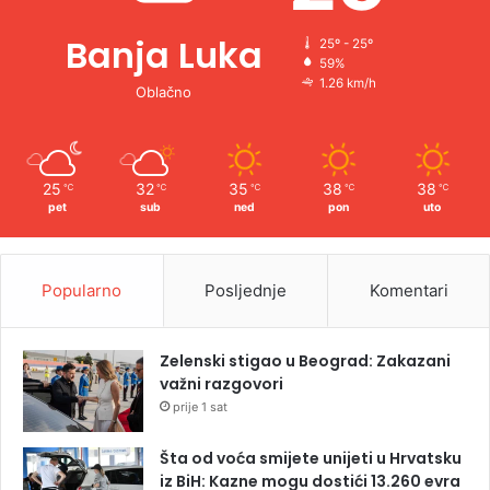
Banja Luka
25º - 25º
59%
1.26 km/h
Oblačno
25
32
35
38
38
℃
℃
℃
℃
℃
pet
sub
ned
pon
uto
Popularno
Posljednje
Komentari
Zelenski stigao u Beograd: Zakazani
važni razgovori
prije 1 sat
Šta od voća smijete unijeti u Hrvatsku
iz BiH: Kazne mogu dostići 13.260 evra