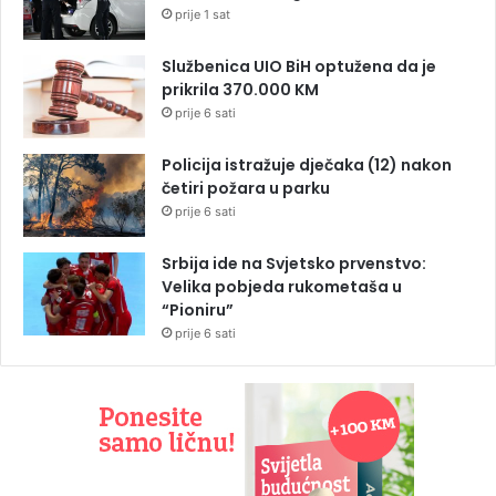
prije 1 sat
Službenica UIO BiH optužena da je
prikrila 370.000 KM
prije 6 sati
Policija istražuje dječaka (12) nakon
četiri požara u parku
prije 6 sati
Srbija ide na Svjetsko prvenstvo:
Velika pobjeda rukometaša u
“Pioniru”
prije 6 sati