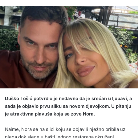
e
n
d
a
n
e
m
a
i
l
Duško Tošić potvrdio je nedavno da je srećan u ljubavi, a
sada je objavio prvu sliku sa novom djevojkom. U pitanju
je atraktivna plavuša koja se zove Nora.
Naime, Nora se na slici koju se objavili nježno pribila uz
njega dok sjede u bašti jednog restorana okruženi