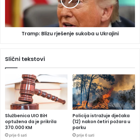
p
p
:
o
B
t
l
r
i
a
Tramp: Blizu rješenje sukoba u Ukrajini
z
ž
u
i
r
v
j
Slični tekstovi
a
e
n
š
j
e
a
n
i
j
p
e
o
s
v
u
r
k
Službenica UIO BiH
Policija istražuje dječaka
a
o
optužena da je prikrila
(12) nakon četiri požara u
t
b
370.000 KM
parku
a
a
prije 6 sati
prije 6 sati
k
u