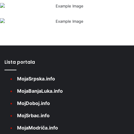
Lista portala
MojaSrpska.info
MojaBanjaLuka.info
MojDoboj.info
MojSrbac.info
MojaModriča.info