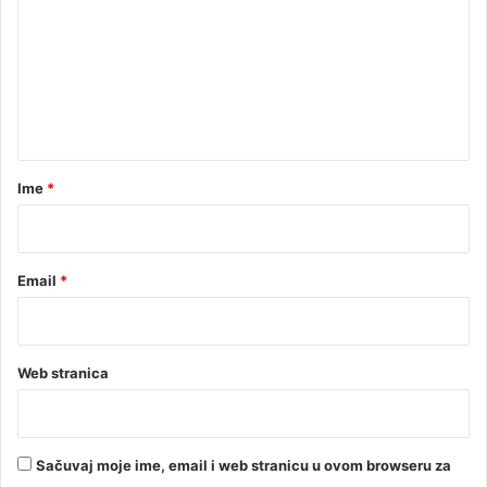
m
e
n
t
a
r
Ime
*
*
Email
*
Web stranica
Sačuvaj moje ime, email i web stranicu u ovom browseru za