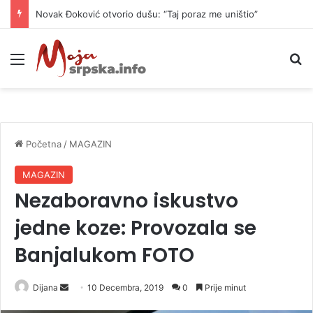
Novak Đoković otvorio dušu: “Taj poraz me uništio”
Meni
P
Početna
/
MAGAZIN
MAGAZIN
Nezaboravno iskustvo
jedne koze: Provozala se
Banjalukom FOTO
Dijana
S
10 Decembra, 2019
0
Prije minut
e