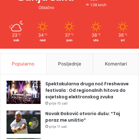
1.08 km/h
Oblačno
23
34
37
38
36
℃
℃
℃
℃
℃
sub
ned
pon
uto
sri
Popularno
Posljednje
Komentari
Spektakularna druga noć Freshwave
festivala : Od regionalnih hitova do
svjetskog elektronskog zvuka
prije 10 sati
Novak Đoković otvorio dušu: “Taj
poraz me uništio”
prije 11 sati