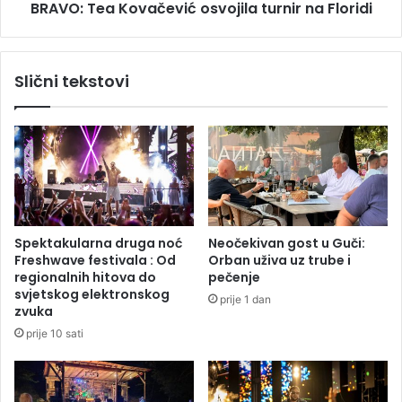
BRAVO: Tea Kovačević osvojila turnir na Floridi
ć
K
a
o
J
v
o
a
Slični tekstovi
k
č
i
e
ć
v
i
i
l
ć
i
o
B
s
o
v
ž
o
Spektakularna druga noć
Neočekivan gost u Guči:
o
j
Freshwave festivala : Od
Orban uživa uz trube i
v
i
regionalnih hitova do
pečenje
i
l
svjetskog elektronskog
prije 1 dan
ć
a
zvuka
?
t
prije 10 sati
u
r
n