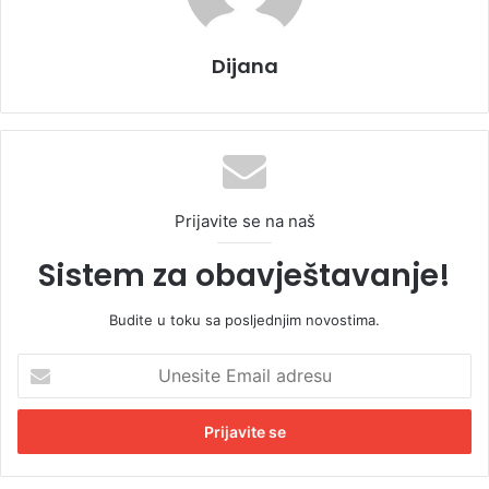
Dijana
Prijavite se na naš
Sistem za obavještavanje!
Budite u toku sa posljednjim novostima.
U
n
e
s
i
t