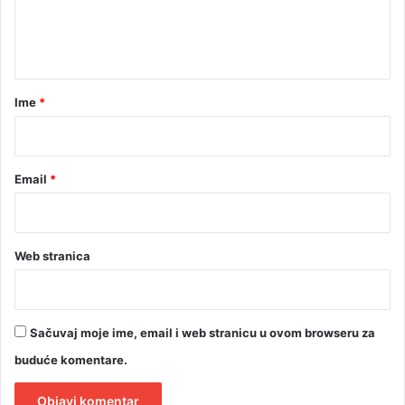
n
t
a
r
Ime
*
*
Email
*
Web stranica
Sačuvaj moje ime, email i web stranicu u ovom browseru za
buduće komentare.