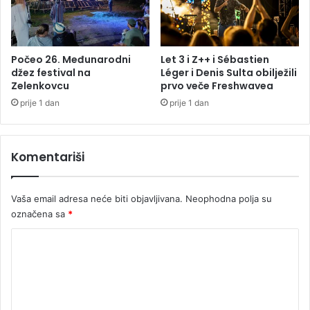
i
r
n
a
Počeo 26. Međunarodni
Let 3 i Z++ i Sébastien
F
džez festival na
Léger i Denis Sulta obilježili
l
Zelenkovcu
prvo veče Freshwavea
o
r
prije 1 dan
prije 1 dan
i
d
i
Komentariši
Vaša email adresa neće biti objavljivana.
Neophodna polja su
označena sa
*
K
o
m
e