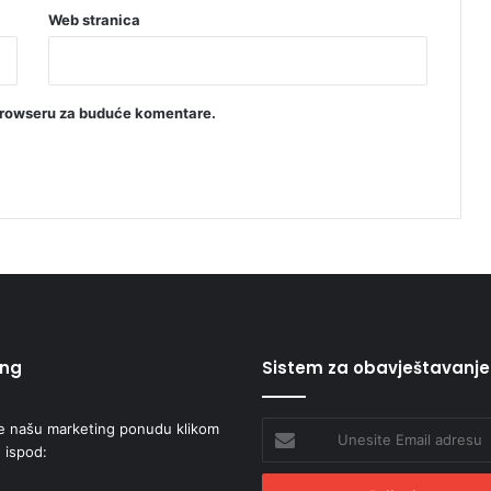
U
Web stranica
I
O
browseru za buduće komentare.
ing
Sistem za obavještavanje
e našu marketing ponudu klikom
Unesite
 ispod:
Email
adresu