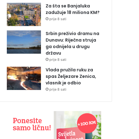
Za šta se Banjaluka
zadužuje 18 miliona KM?
prije 8 sati
Srbin preživio dramu na
Dunavu: Riječna struja
ga odnijela u drugu
državu
prije 8 sati
Vlada pružila ruku za
spas Željezare Zenica,
vlasnik je odbio
prije 8 sati