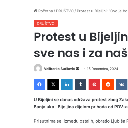
Početna
/
DRUŠTVO
/
Protest u Bijeljini: “Ovo je 
DRUŠTVO
Protest u Bijelji
sve nas i za na
Veliborka Šutilović
S
15 Decembra, 2024
e
Facebook
X
LinkedIn
Tumblr
Pinterest
Reddit
VK
n
d
a
U Bijeljini se danas održava protest zbog Z
n
Banjaluka i Bijeljina dijelom prihoda od PDV-a
e
m
Prisutnima se, između ostalih, obratio Ljubiša 
a