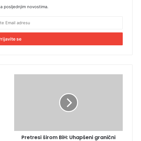
sa posljednjim novostima.
P
r
e
t
r
e
s
i
š
Pretresi širom BiH: Uhapšeni granični
i