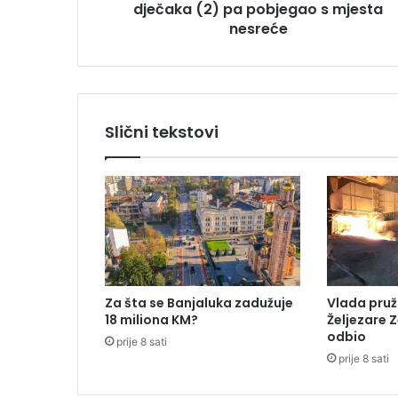
dječaka (2) pa pobjegao s mjesta
o
r
nesreće
š
e
o
m
u
Slični tekstovi
s
m
r
t
i
o
d
j
e
Za šta se Banjaluka zadužuje
Vlada pruž
č
18 miliona KM?
Željezare Z
a
odbio
prije 8 sati
k
prije 8 sati
a
(