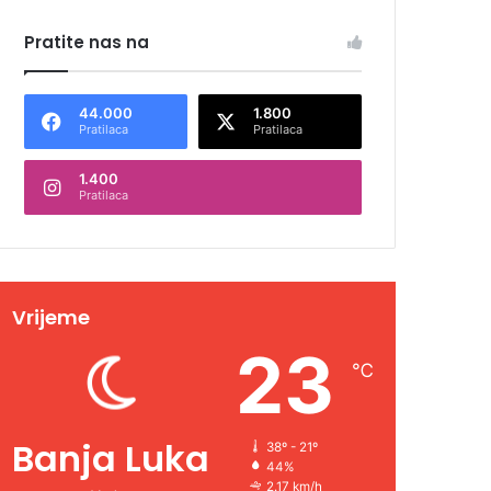
Pratite nas na
44.000
1.800
Pratilaca
Pratilaca
1.400
Pratilaca
Vrijeme
23
℃
Banja Luka
38º - 21º
44%
2.17 km/h