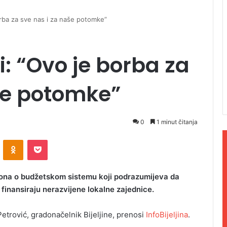
borba za sve nas i za naše potomke”
ni: “Ovo je borba za
še potomke”
0
1 minut čitanja
ontakte
Odnoklassniki
Pocket
akona o budžetskom sistemu koji podrazumijeva da
 finansiraju nerazvijene lokalne zajednice.
Petrović, gradonačelnik Bijeljine, prenosi
InfoBijeljina
.