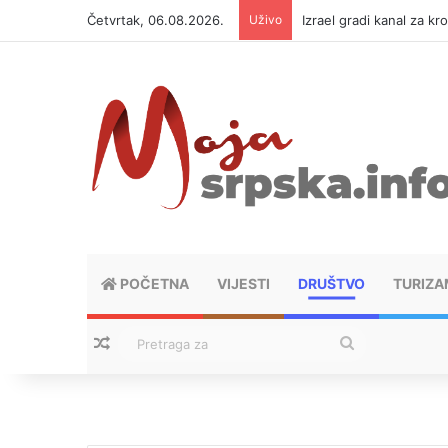
Četvrtak, 06.08.2026.
Uživo
Izrael gradi kanal za kr
POČETNA
VIJESTI
DRUŠTVO
TURIZA
Nasumični tekstovi
Pretraga
za