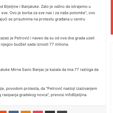
Bijeljine i Banjaluke. Zato je važno da istrajemo u
sve. Ovo je borba za sve nas i za naše potomke", ovo
ajući se prisutnima na protestu građana u centru
kazao je Petrović i naveo da su od ova dva grada uzeli
 njegov budžet sada iznosti 77 miliona.
aluke Mirna Savic Banjac je kazala da ima 77 razloga da
ije, povodom protesta, da "Petrović nastoji izazivanjem
 rasipanja gradskog novca", prenosi
InfoBijeljina.
Reddit
VKontakte
Odnoklassniki
Pocket
Podijeli putem Emaila
Odštampaj