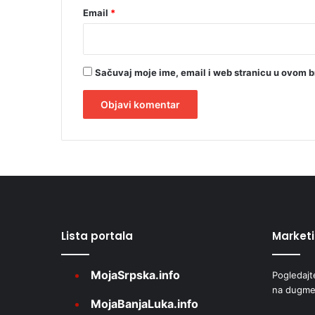
r
Email
*
e
ć
e
Sačuvaj moje ime, email i web stranicu u ovom 
A
l
t
e
r
Lista portala
Market
n
a
MojaSrpska.info
Pogledajt
t
na dugme
i
MojaBanjaLuka.info