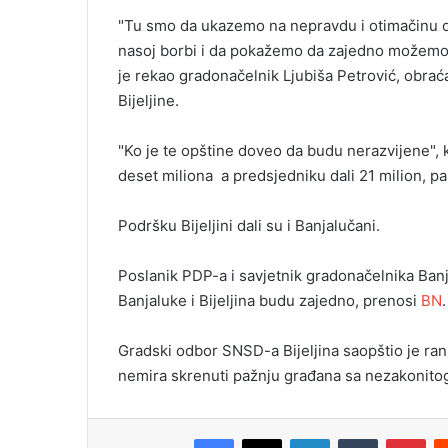
i
"Tu smo da ukazemo na nepravdu i otimačinu od 
l
nasoj borbi i da pokažemo da zajedno možemo 
je rekao gradonačelnik Ljubiša Petrović, obrać
Bijeljine.
"Ko je te opštine doveo da budu nerazvijene", 
deset miliona a predsjedniku dali 21 milion, pa
Podršku Bijeljini dali su i Banjalučani.
Poslanik PDP-a i savjetnik gradonačelnika Banj
Banjaluke i Bijeljina budu zajedno, prenosi
BN
.
Gradski odbor SNSD-a Bijeljina saopštio je ran
nemira skrenuti pažnju građana sa nezakonitog
Facebook
X
LinkedIn
Tumblr
Pinterest