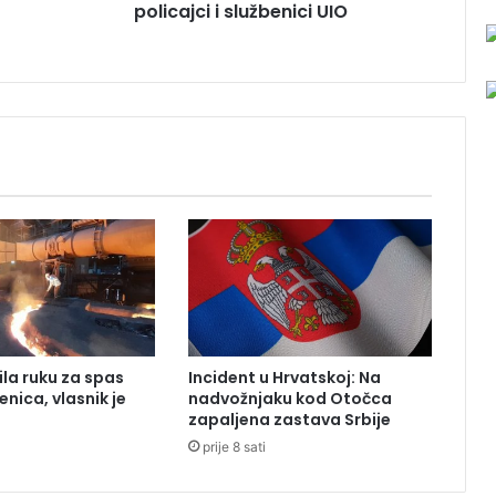
policajci i službenici UIO
r
o
m
B
i
H
:
U
h
a
p
š
e
n
i
g
ila ruku za spas
Incident u Hrvatskoj: Na
r
enica, vlasnik je
nadvožnjaku kod Otočca
a
zapaljena zastava Srbije
n
prije 8 sati
i
č