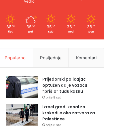
Vedro
38
35
35
36
38
℃
℃
℃
℃
℃
čet
pet
sub
ned
pon
Popularno
Posljednje
Komentari
Prijedorski policajac
optužen da je vozaču
“prišio” tuđu kaznu
prije 8 sati
Izrael gradi kanal za
krokodile oko zatvora za
Palestince
prije 8 sati