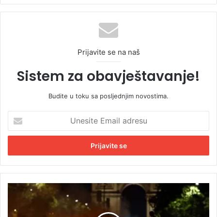
Prijavite se na naš
Sistem za obavještavanje!
Budite u toku sa posljednjim novostima.
U
n
e
s
i
t
e
E
P
m
o
a
b