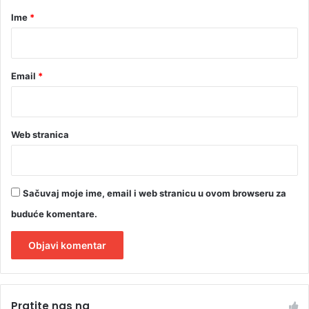
š
B
r
e
Ime
*
o
n
f
*
o
o
r
Email
*
?
Web stranica
Sačuvaj moje ime, email i web stranicu u ovom browseru za
buduće komentare.
A
l
Pratite nas na