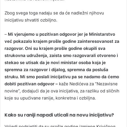
Zbog svega toga nadaju se da će nadležni njihovu
inicijativu shvatiti ozbiljno.
–
Mi vjerujemo u pozitivan odgovor jer je Ministarstvo
već pokazalo krajem prošle godine zainteresovanost za
razgovor. Oni su krajem prošle godine okupili sva
strukovna udruženja, zaista smo razgovarali otvoreno i
stekao se utisak da je novi ministar osoba koja je
spremna za razgovor i dijalog, spremna da posluša
struku. Mi smo poslali inicijativu pa se nadamo da ćemo
dobiti pozitivan odgovor –
kaže Nedićeva za “Nezavisne
novine”, dodajući da je ova inicijativa, za razliku od sličnih
koje su upućivane ranije, konkretna i ozbiljna.
Kako su raniji napadi uticali na novu inicijativu?
Vrijedi podsjetiti da su prošle godine izmjene Krivičnog