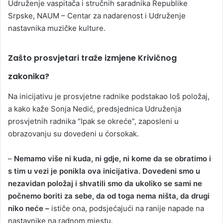
Udruženje vaspitača i stručnih saradnika Republike
Srpske, NAUM – Centar za nadarenost i Udruženje
nastavnika muzičke kulture.
Zašto prosvjetari traže izmjene Krivičnog
zakonika?
Na inicijativu je prosvjetne radnike podstakao loš položaj,
a kako kaže Sonja Nedić, predsjednica Udruženja
prosvjetnih radnika “Ipak se okreće”, zaposleni u
obrazovanju su dovedeni u ćorsokak.
–
Nemamo više ni kuda, ni gdje, ni kome da se obratimo i
s tim u vezi je ponikla ova inicijativa. Dovedeni smo u
nezavidan položaj i shvatili smo da ukoliko se sami ne
počnemo boriti za sebe, da od toga nema ništa, da drugi
niko neće –
ističe ona, podsjećajući na ranije napade na
nastavnike na radnom mjestu.