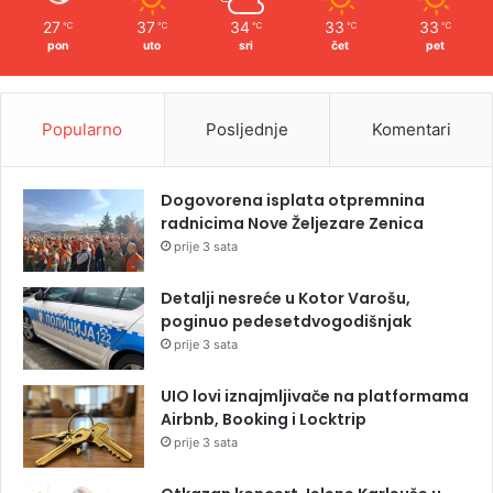
27
37
34
33
33
℃
℃
℃
℃
℃
pon
uto
sri
čet
pet
Popularno
Posljednje
Komentari
Dogovorena isplata otpremnina
radnicima Nove Željezare Zenica
prije 3 sata
Detalji nesreće u Kotor Varošu,
poginuo pedesetdvogodišnjak
prije 3 sata
UIO lovi iznajmljivače na platformama
Airbnb, Booking i Locktrip
prije 3 sata