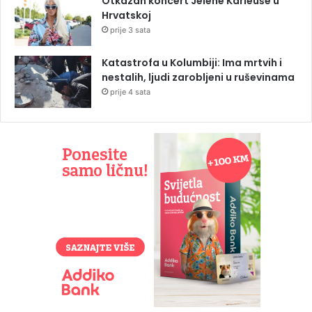
Otkazan koncert Jelene Karleuše u
Hrvatskoj
prije 3 sata
Katastrofa u Kolumbiji: Ima mrtvih i
nestalih, ljudi zarobljeni u ruševinama
prije 4 sata