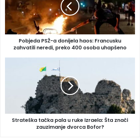
i
j
l
e
a
d
d
a
r
P
e
S
s
Pobjeda PSŽ-a donijela haos: Francusku
Ž
u
zahvatili neredi, preko 400 osoba uhapšeno
-
a
d
S
o
t
n
r
i
a
j
t
e
e
l
š
a
k
h
a
a
Strateška tačka pala u ruke Izraela: Šta znači
t
o
zauzimanje dvorca Bofor?
a
s
č
:
k