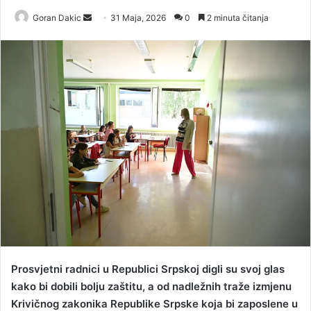
Goran Dakic
S
31 Maja, 2026
0
2 minuta čitanja
e
n
d
a
n
e
m
a
i
l
Prosvjetni radnici u Republici Srpskoj digli su svoj glas
kako bi dobili bolju zaštitu, a od nadležnih traže izmjenu
Krivičnog zakonika Republike Srpske koja bi zaposlene u