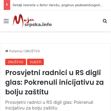
Detalji nesreće u Kotor Varošu, poginuo pedesetdvogodišnjak
Meni
P
Početna
/
DRUŠTVO
DRUŠTVO
VIJESTI
Prosvjetni radnici u RS digli
glas: Pokrenuli inicijativu za
bolju zaštitu
Prosvjetni radnici u RS digli glas: Pokrenuli
inicijativu za bolju zaštitu