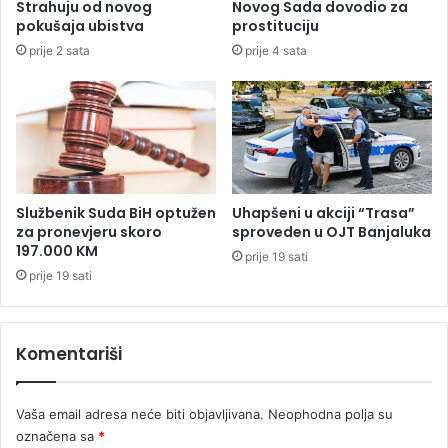
Strahuju od novog
Novog Sada dovodio za
d
k
pokušaja ubistva
prostituciju
m
o
prije 2 sata
prije 4 sata
i
j
l
i
e
m
Ž
a
i
j
v
u
k
p
o
r
Službenik Suda BiH optužen
Uhapšeni u akciji “Trasa”
v
a
za pronevjeru skoro
sproveden u OJT Banjaluka
i
197.000 KM
v
prije 19 sati
ć
o
prije 19 sati
d
a
n
Komentariši
a
s
l
Vaša email adresa neće biti objavljivana.
Neophodna polja su
i
označena sa
*
j