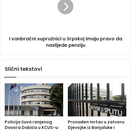
m
n
j
b
e
r
s
a
t
č
o
n
s
I vanbračni supružnici u Srpskoj imaju pravo da
i
a
naslijede penziju
s
h
u
r
p
a
r
Slični tekstovi
n
u
e
ž
g
n
l
i
u
c
m
i
i
u
c
S
e
r
Policija čuva ranjenog
Pronađen mrtav u zatvoru:
R
p
Davora Dabića u KCUS-u:
Djevojke iz Banjaluke i
a
s