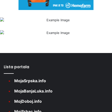
Lista portala
MojaSrpska.info
MojaBanjaLuka.info
MojDoboj.info
MojSrbac.info