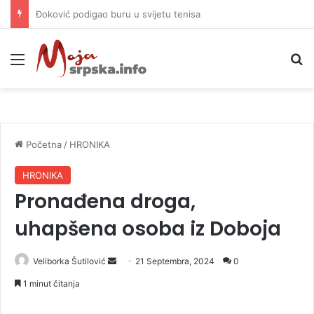
APIF izgubio spor sa komšijama, mora platiti 10.000 KM
Meni
P
Početna
/
HRONIKA
HRONIKA
Pronađena droga,
uhapšena osoba iz Doboja
Veliborka Šutilović
S
21 Septembra, 2024
0
e
1 minut čitanja
n
d