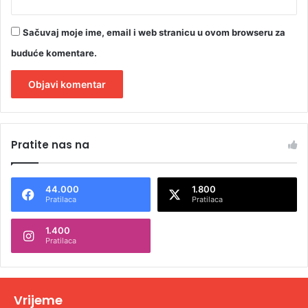
Sačuvaj moje ime, email i web stranicu u ovom browseru za
buduće komentare.
A
l
Pratite nas na
t
e
44.000
1.800
r
Pratilaca
Pratilaca
n
1.400
a
Pratilaca
t
i
v
Vrijeme