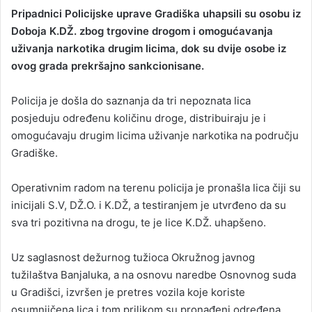
Pripadnici Policijske uprave Gradiška uhapsili su osobu iz
Doboja K.DŽ. zbog trgovine drogom i omogućavanja
uživanja narkotika drugim licima, dok su dvije osobe iz
ovog grada prekršajno sankcionisane.
Policija je došla do saznanja da tri nepoznata lica
posjeduju određenu količinu droge, distribuiraju je i
omogućavaju drugim licima uživanje narkotika na području
Gradiške.
Operativnim radom na terenu policija je pronašla lica čiji su
inicijali S.V, DŽ.O. i K.DŽ, a testiranjem je utvrđeno da su
sva tri pozitivna na drogu, te je lice K.DŽ. uhapšeno.
Uz saglasnost dežurnog tužioca Okružnog javnog
tužilaštva Banjaluka, a na osnovu naredbe Osnovnog suda
u Gradišci, izvršen je pretres vozila koje koriste
osumnjičena lica i tom prilikom su pronađeni određena