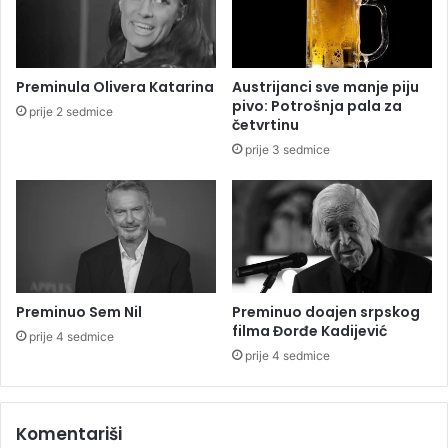
e
a
u
p
v
o
i
t
Preminula Olivera Katarina
Austrijanci sve manje piju
j
e
pivo: Potrošnja pala za
prije 2 sedmice
e
k
četvrtinu
k
e
prije 3 sedmice
t
r
r
a
e
d
b
n
a
i
t
c
e
i
n
i
Preminuo Sem Nil
Preminuo doajen srpskog
o
s
filma Đorđe Kadijević
prije 4 sedmice
s
p
prije 4 sedmice
i
l
t
a
i
t
s
Komentariši
i