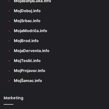
MojaBanjaLuka.info
MojDoboj.info
MojSrbac.info
MojaModriča.info
MojBrod.info
MojaDerventa.info
MojTeslić.info
MojPrnjavor.info
MojŠamac.info
Marketing