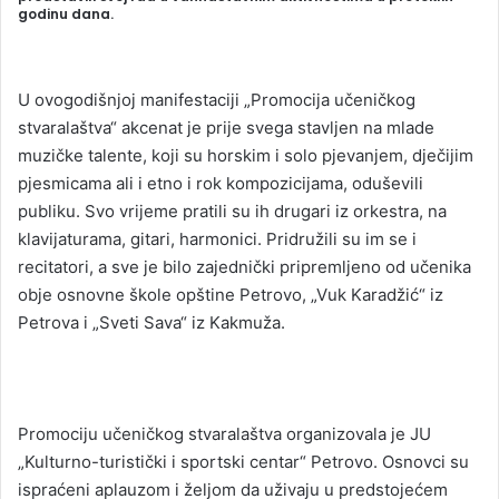
godinu dana.
a
n
e
U ovogodišnjoj manifestaciji „Promocija učeničkog
m
stvaralaštva“ akcenat je prije svega stavljen na mlade
a
muzičke talente, koji su horskim i solo pjevanjem, dječijim
i
pjesmicama ali i etno i rok kompozicijama, oduševili
l
publiku. Svo vrijeme pratili su ih drugari iz orkestra, na
klavijaturama, gitari, harmonici. Pridružili su im se i
recitatori, a sve je bilo zajednički pripremljeno od učenika
obje osnovne škole opštine Petrovo, „Vuk Karadžić“ iz
Petrova i „Sveti Sava“ iz Kakmuža.
Promociju učeničkog stvaralaštva organizovala je JU
„Kulturno-turistički i sportski centar“ Petrovo. Osnovci su
ispraćeni aplauzom i željom da uživaju u predstojećem