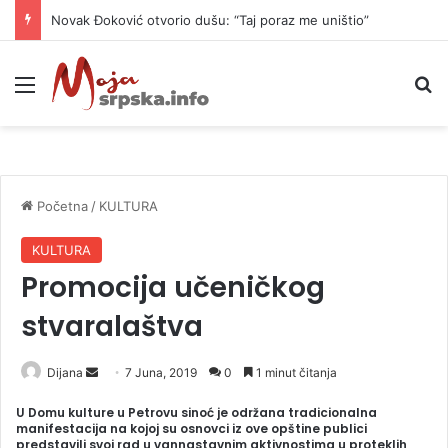
Novak Đoković otvorio dušu: “Taj poraz me uništio”
Meni
P
Početna
/
KULTURA
KULTURA
Promocija učeničkog
stvaralaštva
Dijana
S
7 Juna, 2019
0
1 minut čitanja
e
U Domu kulture u Petrovu sinoć je održana tradicionalna
n
manifestacija na kojoj su osnovci iz ove opštine publici
predstavili svoj rad u vannastavnim aktivnostima u proteklih
d