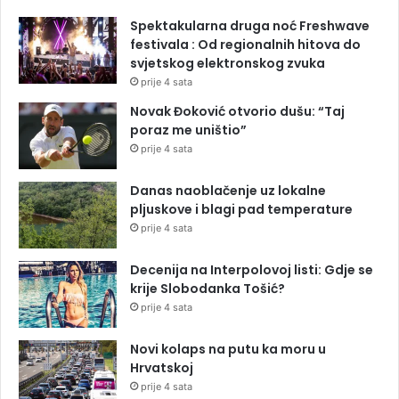
Spektakularna druga noć Freshwave
festivala : Od regionalnih hitova do
svjetskog elektronskog zvuka
prije 4 sata
Novak Đoković otvorio dušu: “Taj
poraz me uništio”
prije 4 sata
Danas naoblačenje uz lokalne
pljuskove i blagi pad temperature
prije 4 sata
Decenija na Interpolovoj listi: Gdje se
krije Slobodanka Tošić?
prije 4 sata
Novi kolaps na putu ka moru u
Hrvatskoj
prije 4 sata