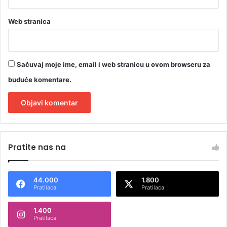
Web stranica
Sačuvaj moje ime, email i web stranicu u ovom browseru za
buduće komentare.
A
l
Pratite nas na
t
e
44.000
1.800
r
Pratilaca
Pratilaca
n
1.400
a
Pratilaca
t