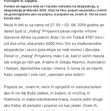
Poznajem ih, uspjeće…
n
Polako ali sigurno bliži se i taj dan odlaska na ekspediciju, a
d
ekspedicija je Maroko 2019. Otići će tiho, popeti se polako i vratiti
se gromoglasno ako se popnu, a popeće se, znam ih. Oni se zovu
a
Korak više.
n
Neće ih biti tu sa nama od 27. 05 – 03. 06. 2019 godine jer
e
deset ljudi iz ,,malog” Prnjavora penje najviše vrhove
m
Sjeverne Afrike na planini Atlas i to vrh Tubkal 4167 mnv i
a
još dva vrha, oba preko 4000 mnv. Dio su međunarodne
i
ekspedicije i skoro pola ekipe su naši momci i djevojke.
l
Deset iz ,,malog” Prnjavora, malo li je, kad iz većih mjesta
ide svega po njih par. A tamo ih čekaju Nijemci, Austrijanci
i Italijani, alpinističke nacije i imena. S njima će se mjeriti.
Kažu uspjeće i vole reći ,,upenjani smo dobro”.
Popeće se , znam ih, neće ih spriječiti ni visinska bolest
ako ih ne daj Bože zadesi, ni žuljevi, ni vrućina, ni
hladnoća, ni slaba marokanska hrana, nosiće jedni druge
ako treba, ali penjaće i popeće svi kao jedan. Znam ih.