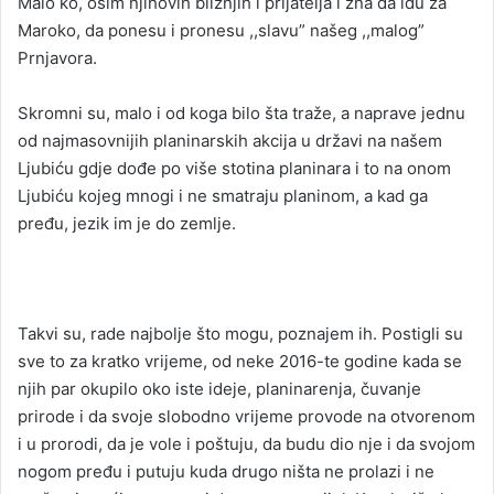
Malo ko, osim njihovih bližnjih i prijatelja i zna da idu za
Maroko, da ponesu i pronesu ,,slavu” našeg ,,malog”
Prnjavora.
Skromni su, malo i od koga bilo šta traže, a naprave jednu
od najmasovnijih planinarskih akcija u državi na našem
Ljubiću gdje dođe po više stotina planinara i to na onom
Ljubiću kojeg mnogi i ne smatraju planinom, a kad ga
pređu, jezik im je do zemlje.
Takvi su, rade najbolje što mogu, poznajem ih. Postigli su
sve to za kratko vrijeme, od neke 2016-te godine kada se
njih par okupilo oko iste ideje, planinarenja, čuvanje
prirode i da svoje slobodno vrijeme provode na otvorenom
i u prorodi, da je vole i poštuju, da budu dio nje i da svojom
nogom pređu i putuju kuda drugo ništa ne prolazi i ne