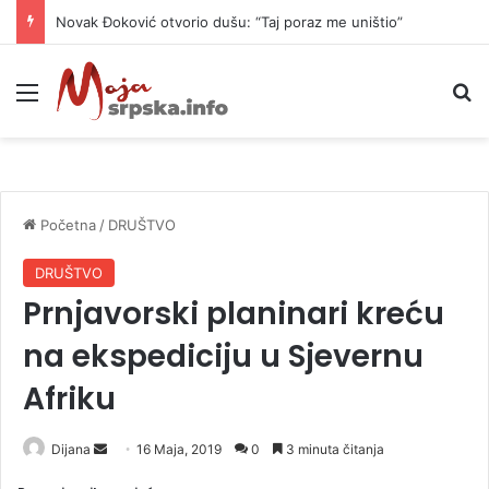
Novak Đoković otvorio dušu: “Taj poraz me uništio”
Meni
P
Početna
/
DRUŠTVO
DRUŠTVO
Prnjavorski planinari kreću
na ekspediciju u Sjevernu
Afriku
Dijana
S
16 Maja, 2019
0
3 minuta čitanja
e