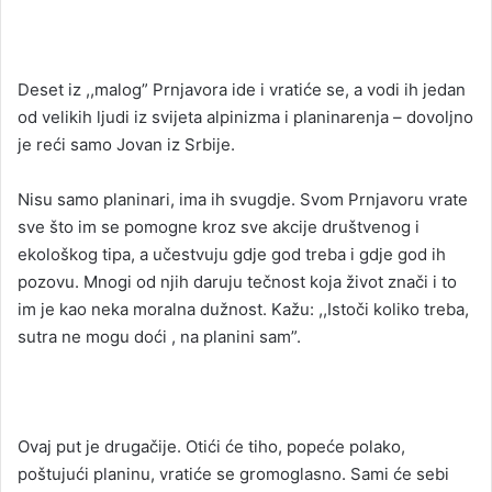
Deset iz ,,malog” Prnjavora ide i vratiće se, a vodi ih jedan
od velikih ljudi iz svijeta alpinizma i planinarenja – dovoljno
je reći samo Jovan iz Srbije.
Nisu samo planinari, ima ih svugdje. Svom Prnjavoru vrate
sve što im se pomogne kroz sve akcije društvenog i
ekološkog tipa, a učestvuju gdje god treba i gdje god ih
pozovu. Mnogi od njih daruju tečnost koja život znači i to
im je kao neka moralna dužnost. Kažu: ,,Istoči koliko treba,
sutra ne mogu doći , na planini sam”.
Ovaj put je drugačije. Otići će tiho, popeće polako,
poštujući planinu, vratiće se gromoglasno. Sami će sebi