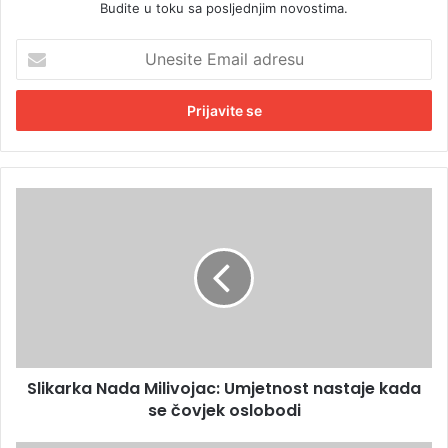
Budite u toku sa posljednjim novostima.
U
n
e
s
i
t
e
E
S
m
l
a
i
i
k
l
a
a
r
d
k
r
a
e
N
s
Slikarka Nada Milivojac: Umjetnost nastaje kada
a
u
se čovjek oslobodi
d
a