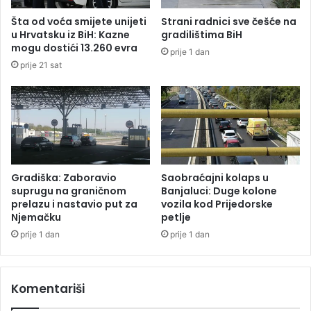
t
o
Šta od voća smijete unijeti
Strani radnici sve češće na
a
g
u Hrvatsku iz BiH: Kazne
gradilištima BiH
j
o
mogu dostići 13.260 evra
prije 1 dan
e
r
prije 21 sat
k
g
a
a
d
n
a
i
s
z
e
m
č
a
o
:
Gradiška: Zaboravio
Saobraćajni kolaps u
v
Z
suprugu na graničnom
Banjaluci: Duge kolone
j
a
prelazu i nastavio put za
vozila kod Prijedorske
e
Njemačku
petlje
b
k
r
prije 1 dan
prije 1 dan
o
a
s
n
l
j
Komentariši
o
e
b
n