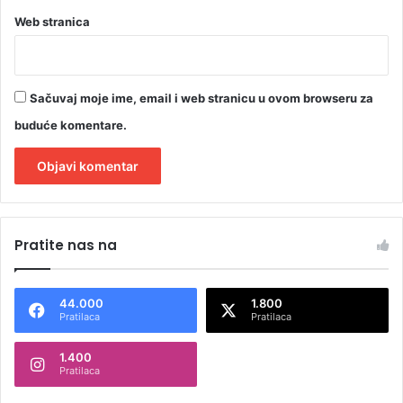
e
Web stranica
Sačuvaj moje ime, email i web stranicu u ovom browseru za
buduće komentare.
A
l
Pratite nas na
t
e
44.000
1.800
r
Pratilaca
Pratilaca
n
1.400
a
Pratilaca
t