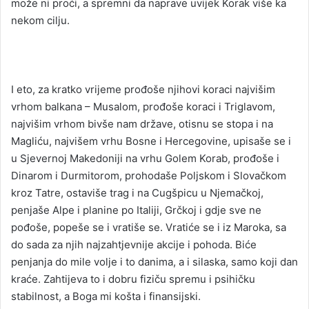
može ni proći, a spremni da naprave uvijek Korak više ka
nekom cilju.
I eto, za kratko vrijeme prođoše njihovi koraci najvišim
vrhom balkana – Musalom, prođoše koraci i Triglavom,
najvišim vrhom bivše nam države, otisnu se stopa i na
Magliću, najvišem vrhu Bosne i Hercegovine, upisaše se i
u Sjevernoj Makedoniji na vrhu Golem Korab, prođoše i
Dinarom i Durmitorom, prohodaše Poljskom i Slovačkom
kroz Tatre, ostaviše trag i na Cugšpicu u Njemačkoj,
penjaše Alpe i planine po Italiji, Grčkoj i gdje sve ne
pođoše, popeše se i vratiše se. Vratiće se i iz Maroka, sa
do sada za njih najzahtjevnije akcije i pohoda. Biće
penjanja do mile volje i to danima, a i silaska, samo koji dan
kraće. Zahtijeva to i dobru fiziču spremu i psihičku
stabilnost, a Boga mi košta i finansijski.