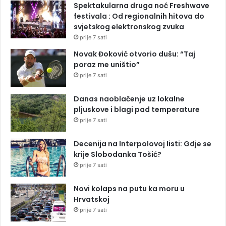
Spektakularna druga noć Freshwave
festivala : Od regionalnih hitova do
svjetskog elektronskog zvuka
prije 7 sati
Novak Đoković otvorio dušu: “Taj
poraz me uništio”
prije 7 sati
Danas naoblačenje uz lokalne
pljuskove i blagi pad temperature
prije 7 sati
Decenija na Interpolovoj listi: Gdje se
krije Slobodanka Tošić?
prije 7 sati
Novi kolaps na putu ka moru u
Hrvatskoj
prije 7 sati