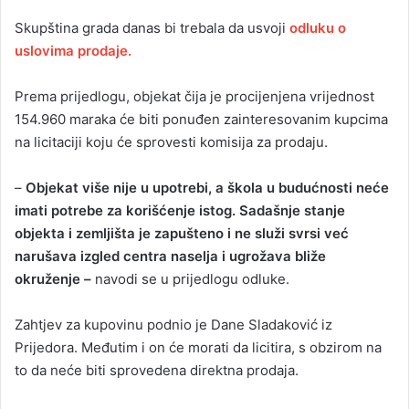
n
Skupština grada danas bi trebala da usvoji
odluku o
e
uslovima prodaje.
m
a
i
Prema prijedlogu, objekat čija je procijenjena vrijednost
l
154.960 maraka će biti ponuđen zainteresovanim kupcima
na licitaciji koju će sprovesti komisija za prodaju.
–
Objekat više nije u upotrebi, a škola u budućnosti neće
imati potrebe za korišćenje istog. Sadašnje stanje
objekta i zemljišta je zapušteno i ne služi svrsi već
narušava izgled centra naselja i ugrožava bliže
okruženje –
navodi se u prijedlogu odluke.
Zahtjev za kupovinu podnio je Dane Sladaković iz
Prijedora. Međutim i on će morati da licitira, s obzirom na
to da neće biti sprovedena direktna prodaja.