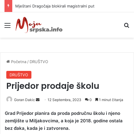
Mještani Dragočaja blokirali magistralni put
Meni
P
Početna
/
DRUŠTVO
DRUŠTVO
Prijedor prodaje školu
Goran Dakic
S
12 Septembra, 2023
0
1 minut čitanja
e
Grad Prijedor planira da proda područnu školu i njeno
n
zemljište u Miljakovcima, a koja je 2018. godine ostala
d
bez đaka, kada je i zatvorena.
a