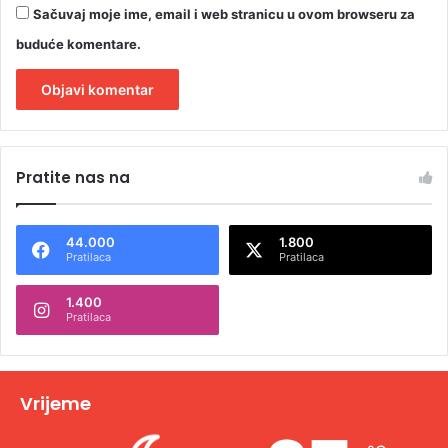
Sačuvaj moje ime, email i web stranicu u ovom browseru za
buduće komentare.
A
l
Pratite nas na
t
e
44.000
1.800
r
Pratilaca
Pratilaca
n
1.400
a
Pratilaca
t
i
v
Vrijeme
e