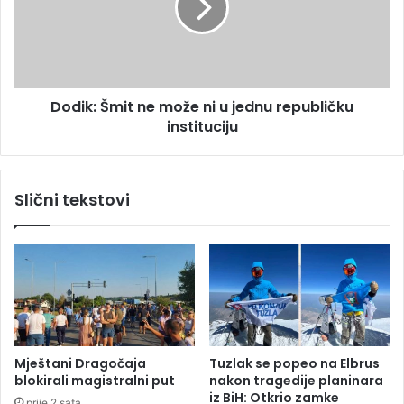
u
k
t
:
o
Š
m
m
o
i
b
Dodik: Šmit ne može ni u jednu republičku
t
i
instituciju
n
l
e
u
m
u
o
Slični tekstovi
k
ž
o
e
j
n
e
i
m
u
j
j
e
e
b
d
i
n
Mještani Dragočaja
Tuzlak se popeo na Elbrus
l
u
blokirali magistralni put
nakon tragedije planinara
o
r
iz BiH: Otkrio zamke
prije 2 sata