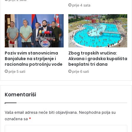
č
e
prije 4 sata
a
p
k
u
o
b
s
l
a
i
m
č
o
k
s
u
Poziv svim stanovnicima
Zbog tropskih vrućina:
o
i
Banjaluke na strpljenje i
Akvana i gradska kupališta
b
n
racionalnu potrošnju vode
besplatni tri dana
a
s
prije 5 sati
prije 6 sati
t
i
t
Komentariši
u
c
i
Vaša email adresa neće biti objavljivana.
Neophodna polja su
j
označena sa
*
u
K