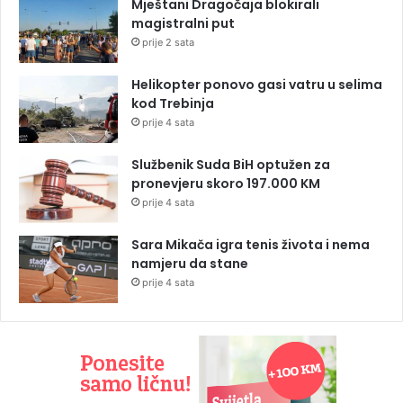
Mještani Dragočaja blokirali
magistralni put
prije 2 sata
Helikopter ponovo gasi vatru u selima
kod Trebinja
prije 4 sata
Službenik Suda BiH optužen za
pronevjeru skoro 197.000 KM
prije 4 sata
Sara Mikača igra tenis života i nema
namjeru da stane
prije 4 sata