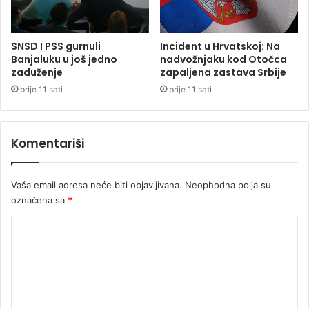
n
o
j
SNSD I PSS gurnuli
Incident u Hrvatskoj: Na
o
Banjaluku u još jedno
nadvožnjaku kod Otočca
s
zaduženje
zapaljena zastava Srbije
a
prije 11 sati
prije 11 sati
m
d
a
Komentariši
n
a
p
Vaša email adresa neće biti objavljivana.
Neophodna polja su
r
označena sa
*
i
j
K
e
t
o
e
m
n
e
d
e
n