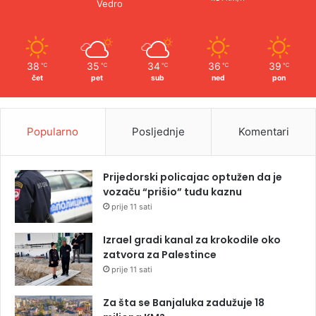
Vedro
38
35
34
36
39
℃
℃
℃
℃
℃
čet
pet
sub
ned
pon
Popularno
Posljednje
Komentari
Prijedorski policajac optužen da je
vozaču “prišio” tuđu kaznu
prije 11 sati
Izrael gradi kanal za krokodile oko
zatvora za Palestince
prije 11 sati
Za šta se Banjaluka zadužuje 18