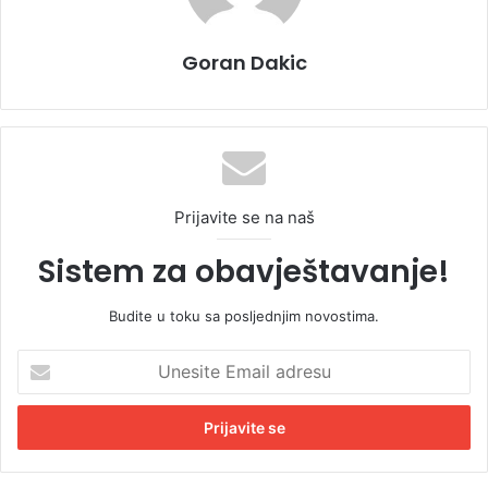
Goran Dakic
Prijavite se na naš
Sistem za obavještavanje!
Budite u toku sa posljednjim novostima.
U
n
e
s
i
t