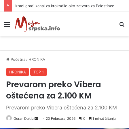
Izrael gradi kanal za krokodile oko zatvora za Palestince
Meni
P
Početna
/
HRONIKA
HRONIKA
TOP 1
Prevarom preko Vibera
oštećena za 2.100 KM
Prevarom preko Vibera oštećena za 2.100 KM
Goran Dakic
S
20 Februara, 2026
0
1 minut čitanja
e