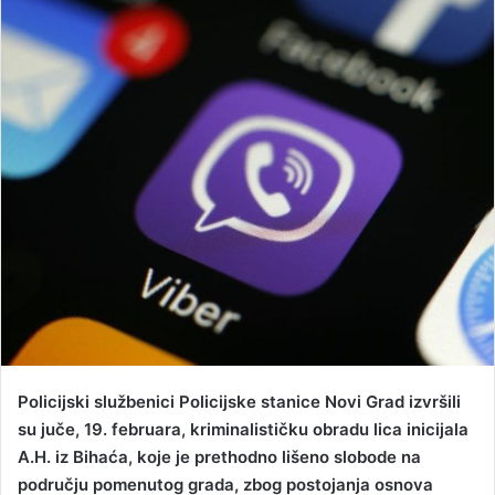
n
d
a
n
e
m
a
i
l
Policijski službenici Policijske stanice Novi Grad izvršili
su juče, 19. februara, kriminalističku obradu lica inicijala
A.H. iz Bihaća, koje je prethodno lišeno slobode na
području pomenutog grada, zbog postojanja osnova