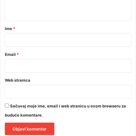
r
t
a
a
r
Ime
*
*
Email
*
Web stranica
Sačuvaj moje ime, email i web stranicu u ovom browseru za
buduće komentare.