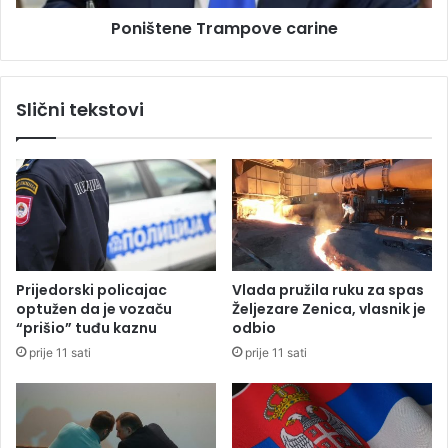
8
e
0
Poništene Trampove carine
T
.
r
0
a
0
m
Slični tekstovi
0
p
K
o
M
v
d
e
a
c
o
a
f
r
i
i
r
n
Prijedorski policajac
Vlada pružila ruku za spas
m
e
optužen da je vozaču
Željezare Zenica, vlasnik je
i
“prišio” tuđu kaznu
odbio
o
prije 11 sati
prije 11 sati
s
n
o
v
a