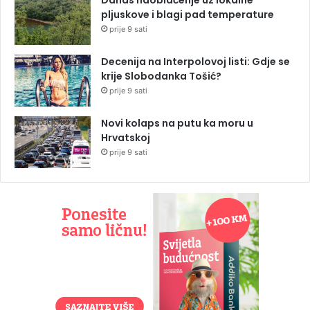
Danas naoblačenje uz lokalne
pljuskove i blagi pad temperature
prije 9 sati
Decenija na Interpolovoj listi: Gdje se
krije Slobodanka Tošić?
prije 9 sati
Novi kolaps na putu ka moru u
Hrvatskoj
prije 9 sati