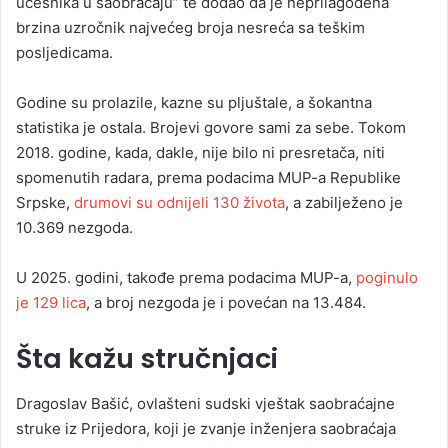
učesnika u saobraćaju” te dodao da je neprilagođena
brzina uzročnik najvećeg broja nesreća sa teškim
posljedicama.
Godine su prolazile, kazne su pljuštale, a šokantna
statistika je ostala. Brojevi govore sami za sebe. Tokom
2018. godine, kada, dakle, nije bilo ni presretača, niti
spomenutih radara, prema podacima MUP-a Republike
Srpske,
drumovi su odnijeli 130 života
, a zabilježeno je
10.369 nezgoda.
U 2025. godini, takođe prema podacima MUP-a,
poginulo
je 129 lica
, a broj nezgoda je i povećan na 13.484.
Šta kažu stručnjaci
Dragoslav Bašić, ovlašteni sudski vještak saobraćajne
struke iz Prijedora, koji je zvanje inženjera saobraćaja