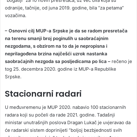
“bogatiji” za 10 novih presretača, uz već dva koja su
odranije, tačnije, od juna 2019. godine, bila “za petama”
vozačima.
– Osnovni cilj MUP-a Srpske je da se radom presretača
na terenu smanji broj poginulih u saobraćajnim
nezgodama, s obzirom na to da je nepropisna i
neprilagođena brzina najčešći uzrok nastanka
saobraćajnih nezgoda sa posljedicama po lica –
rečeno je
tog 25. decembra 2020. godine iz MUP-a Republike
Srpske.
Stacionarni radari
U međuvremenu je MUP 2020. nabavio 100 stacionarnih
radara koji su počeli da rade 2021. godine. Tadašnji
ministar unutrašnjih poslova Dragan Lukač je uvjeravao da
će radarski sistem doprinijeti “boljoj bezbjednosti svih