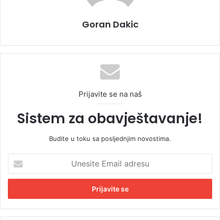
Goran Dakic
Prijavite se na naš
Sistem za obavještavanje!
Budite u toku sa posljednjim novostima.
U
n
e
s
i
t