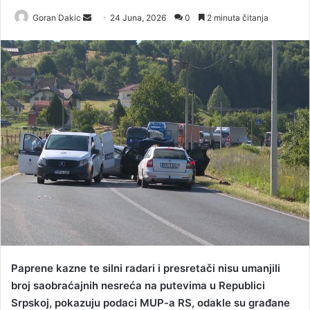
Goran Dakic
S
24 Juna, 2026
0
2 minuta čitanja
e
n
d
a
n
e
m
a
i
l
Paprene kazne te silni radari i presretači nisu umanjili
broj saobraćajnih nesreća na putevima u Republici
Srpskoj, pokazuju podaci MUP-a RS, odakle su građane