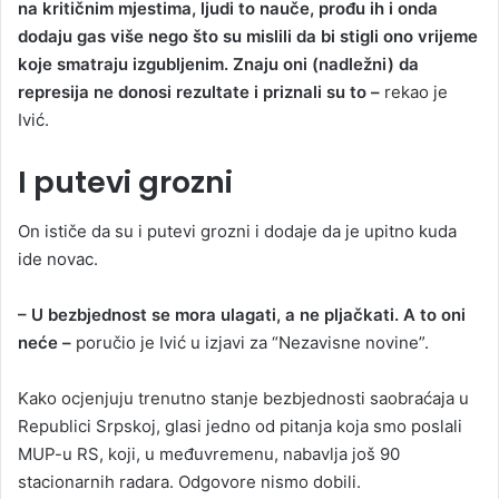
na kritičnim mjestima, ljudi to nauče, prođu ih i onda
dodaju gas više nego što su mislili da bi stigli ono vrijeme
koje smatraju izgubljenim. Znaju oni (nadležni) da
represija ne donosi rezultate i priznali su to –
rekao je
Ivić.
I putevi grozni
On ističe da su i putevi grozni i dodaje da je upitno kuda
ide novac.
– U bezbjednost se mora ulagati, a ne pljačkati. A to oni
neće –
poručio je Ivić u izjavi za “Nezavisne novine”.
Kako ocjenjuju trenutno stanje bezbjednosti saobraćaja u
Republici Srpskoj, glasi jedno od pitanja koja smo poslali
MUP-u RS, koji, u međuvremenu, nabavlja još 90
stacionarnih radara. Odgovore nismo dobili.