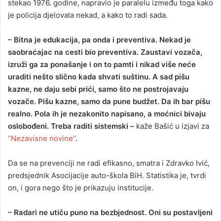
stekao 1976. godine, napravio je paralelu između toga kako
je policija djelovala nekad, a kako to radi sada.
– Bitna je edukacija, pa onda i preventiva. Nekad je
saobraćajac na cesti bio preventiva. Zaustavi vozača,
izruži ga za ponašanje i on to pamti i nikad više neće
uraditi nešto slično kada shvati suštinu. A sad pišu
kazne, ne daju sebi prići, samo što ne postrojavaju
vozače. Pišu kazne, samo da pune budžet. Da ih bar pišu
realno. Pola ih je nezakonito napisano, a moćnici bivaju
oslobođeni. Treba raditi sistemski –
kaže Bašić u izjavi za
“Nezavisne novine”
.
Da se na prevenciji ne radi efikasno, smatra i Zdravko Ivić,
predsjednik Asocijacije auto-škola BiH. Statistika je, tvrdi
on, i gora nego što je prikazuju institucije.
– Radari ne utiču puno na bezbjednost. Oni su postavljeni