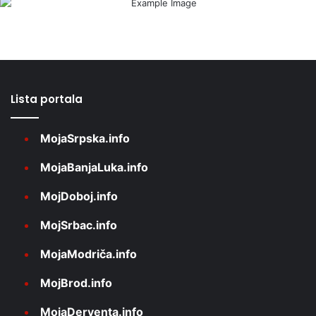
Lista portala
MojaSrpska.info
MojaBanjaLuka.info
MojDoboj.info
MojSrbac.info
MojaModriča.info
MojBrod.info
MojaDerventa.info