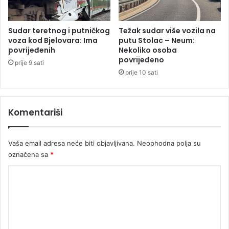
m
m
i
Sudar teretnog i putničkog
Težak sudar više vozila na
s
voza kod Bjelovara: Ima
putu Stolac – Neum:
e
povrijeđenih
Nekoliko osoba
povrijeđeno
prije 9 sati
prije 10 sati
Komentariši
Vaša email adresa neće biti objavljivana.
Neophodna polja su
označena sa
*
K
o
m
e