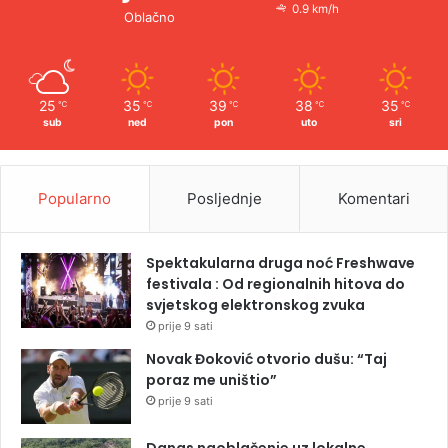
0.9 km/h
Oblačno
25
35
39
38
35
℃
℃
℃
℃
℃
sub
ned
pon
uto
sri
Popularno
Posljednje
Komentari
Spektakularna druga noć Freshwave
festivala : Od regionalnih hitova do
svjetskog elektronskog zvuka
prije 9 sati
Novak Đoković otvorio dušu: “Taj
poraz me uništio”
prije 9 sati