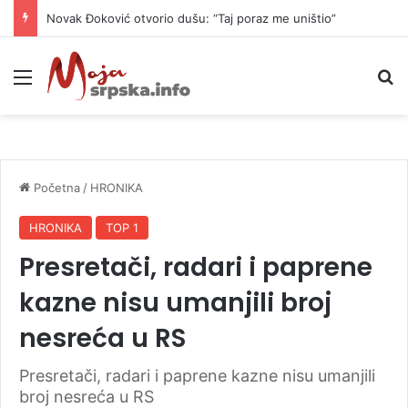
Novak Đoković otvorio dušu: “Taj poraz me uništio”
Meni
P
Početna
/
HRONIKA
HRONIKA
TOP 1
Presretači, radari i paprene
kazne nisu umanjili broj
nesreća u RS
Presretači, radari i paprene kazne nisu umanjili
broj nesreća u RS