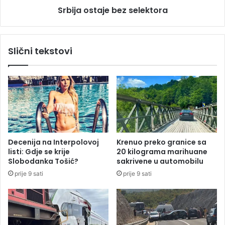
v
Srbija ostaje bez selektora
a
e
j
n
e
i
b
Slični tekstovi
j
e
i
z
:
s
U
e
b
l
o
e
l
k
a
t
g
o
Decenija na Interpolovoj
Krenuo preko granice sa
a
r
listi: Gdje se krije
20 kilograma marihuane
o
a
Slobodanka Tošić?
sakrivene u automobilu
s
prije 9 sati
prije 9 sati
a
t
o
k
o