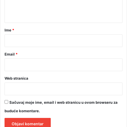
n
t
a
r
Ime
*
*
Email
*
Web stranica
Sačuvaj moje ime, email i web stranicu u ovom browseru za
buduće komentare.