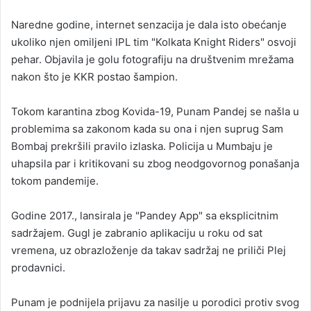
Naredne godine, internet senzacija je dala isto obećanje
ukoliko njen omiljeni IPL tim "Kolkata Knight Riders" osvoji
pehar. Objavila je golu fotografiju na društvenim mrežama
nakon što je KKR postao šampion.
Tokom karantina zbog Kovida-19, Punam Pandej se našla u
problemima sa zakonom kada su ona i njen suprug Sam
Bombaj prekršili pravilo izlaska. Policija u Mumbaju je
uhapsila par i kritikovani su zbog neodgovornog ponašanja
tokom pandemije.
Godine 2017., lansirala je "Pandey App" sa eksplicitnim
sadržajem. Gugl je zabranio aplikaciju u roku od sat
vremena, uz obrazloženje da takav sadržaj ne priliči Plej
prodavnici.
Punam je podnijela prijavu za nasilje u porodici protiv svog