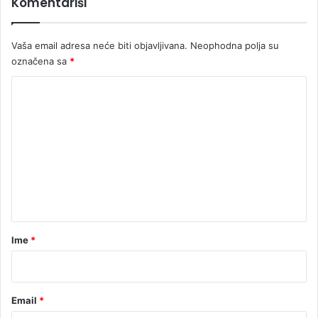
Komentariši
e
s
u
Vaša email adresa neće biti objavljivana.
Neophodna polja su
đ
označena sa
*
e
n
K
j
a
o
D
m
o
e
d
i
n
k
t
u
a
r
Ime
*
*
Email
*