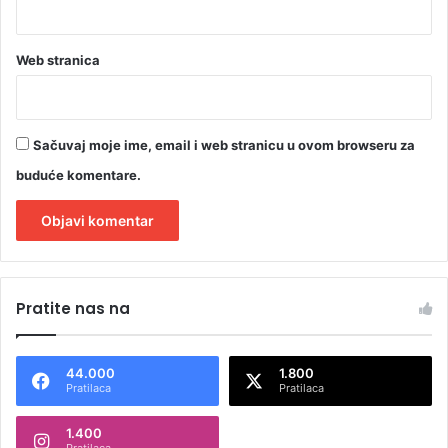
Web stranica
Sačuvaj moje ime, email i web stranicu u ovom browseru za
buduće komentare.
A
l
Pratite nas na
t
e
44.000
1.800
r
Pratilaca
Pratilaca
n
1.400
a
Pratilaca