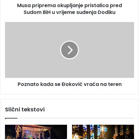
s
Musa priprema okupljanje pristalica pred
e
u
Sudom BiH u vrijeme suđenja Dodiku
m
a
o
P
k
o
u
z
p
n
l
a
j
t
a
o
n
k
j
a
e
Poznato kada se Đoković vraća na teren
d
p
a
r
s
i
e
Slični tekstovi
s
Đ
t
o
a
k
l
o
i
v