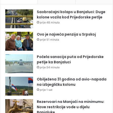
Saobraćajni kolaps u Banjaluci: Duge
kolone vozila kod Prijedorske petlje
prije 48 minuta
Ovo je najveća penzija u Srpskoj
prije 51 minuta
Počela sanacija puta od Prijedorske
petlje ka Banjaluci
prije 54 minute
Obilježena 31 godina od avio-napada
na izbjegličku kolonu
prije 1 sat
Rezervoari na Manjači na minimumu:
Nove restrikcije vode u dijelu
Banjaluke