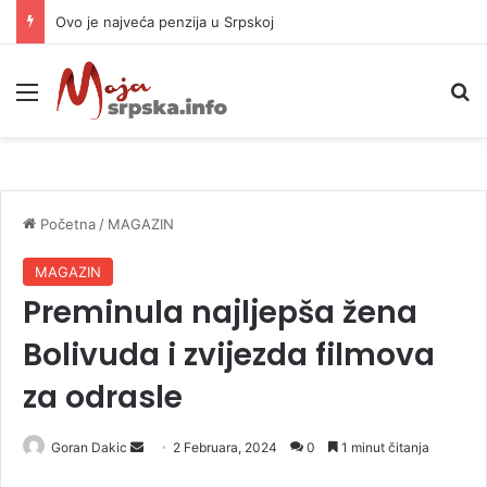
Ovo je najveća penzija u Srpskoj
Meni
P
Početna
/
MAGAZIN
MAGAZIN
Preminula najljepša žena
Bolivuda i zvijezda filmova
za odrasle
Goran Dakic
S
2 Februara, 2024
0
1 minut čitanja
e