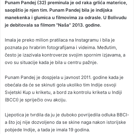
​Punam Pandej (32) preminula je od raka grlića materice,
n
saopštio je njen tim. ​Punam Pandej bila je indijska
d
manekenka i glumica u filmovima za odrasle. U Bolivudu
a
je debitovala sa filmom "Naša" 2013. godine.
n
e
Imala je preko milion pratilaca na Instagramu i bila je
m
a
poznata po hrabrim fotografijama i videima. Međutim,
i
često je izazivala kontroverze svojim spornim izjavama, a
l
ovo su situacije kada je bila u centru pažnje.
Punam Pandej je dospjela u javnost 2011. godine kada je
obećala da će se skinuti golа ukoliko tim Indije osvoji
Svjetski Kup u kriketu, a bord za kontrolu kriketa u Indiji
(BCCI) je spriječio ovu akciju.
Ljepotica je tvrdila da ju je duboko povrijedila odluka BBCI-
a što joj nije dozvoljeno da se skine naga nakon istorijske
pobjede Indije, a tada je imala 19 godina.