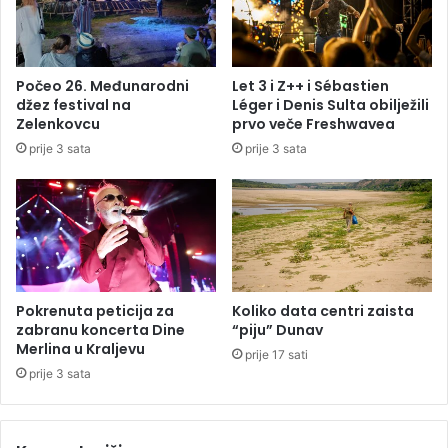
c
i
a
ć
p
v
r
r
Počeo 26. Međunarodni
Let 3 i Z++ i Sébastien
e
a
džez festival na
Léger i Denis Sulta obilježili
d
ć
Zelenkovcu
prvo veče Freshwavea
S
a
prije 3 sata
prije 3 sata
u
n
d
a
o
t
m
e
B
r
i
e
H
n
u
Pokrenuta peticija za
Koliko data centri zaista
v
zabranu koncerta Dine
“piju” Dunav
r
Merlina u Kraljevu
prije 17 sati
i
prije 3 sata
j
e
m