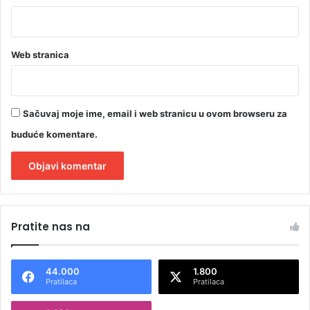
Web stranica
Sačuvaj moje ime, email i web stranicu u ovom browseru za
buduće komentare.
A
l
Pratite nas na
t
e
44.000
1.800
r
Pratilaca
Pratilaca
n