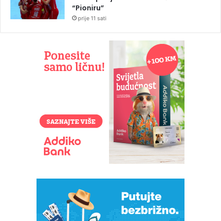
“Pioniru”
prije 11 sati