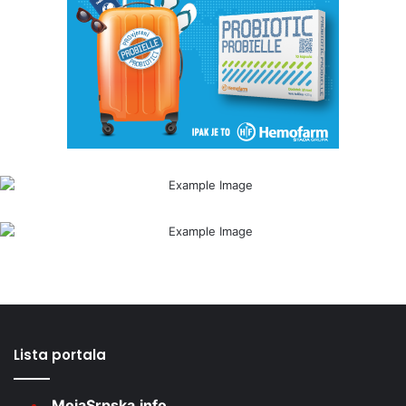
Lista portala
MojaSrpska.info