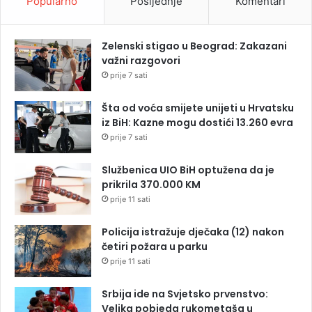
Popularno
Posljednje
Komentari
Zelenski stigao u Beograd: Zakazani
važni razgovori
prije 7 sati
Šta od voća smijete unijeti u Hrvatsku
iz BiH: Kazne mogu dostići 13.260 evra
prije 7 sati
Službenica UIO BiH optužena da je
prikrila 370.000 KM
prije 11 sati
Policija istražuje dječaka (12) nakon
četiri požara u parku
prije 11 sati
Srbija ide na Svjetsko prvenstvo:
Velika pobjeda rukometaša u