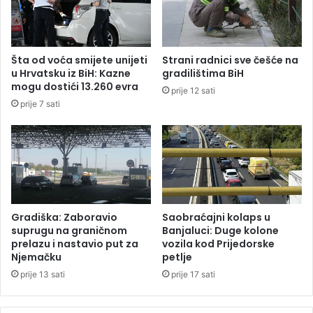
z
j
i
a
k
l
u
u
Šta od voća smijete unijeti
Strani radnici sve češće na
:
c
u Hrvatsku iz BiH: Kazne
gradilištima BiH
D
i
mogu dostići 13.260 evra
prije 12 sati
a
r
prije 7 sati
v
o
i
đ
d
e
i
n
D
o
ž
1
e
4
n
b
Gradiška: Zaboravio
Saobraćajni kolaps u
a
e
suprugu na graničnom
Banjaluci: Duge kolone
n
prelazu i nastavio put za
vozila kod Prijedorske
b
Njemačku
petlje
s
a
u
prije 13 sati
prije 17 sati
u
b