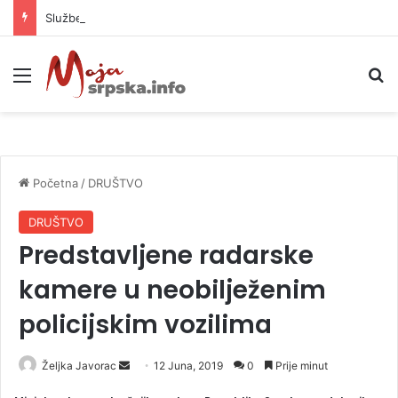
Službenica UIO BiH optužena da je prikrila 370.000 KM
Meni
P
Početna
/
DRUŠTVO
DRUŠTVO
Predstavljene radarske
kamere u neobilježenim
policijskim vozilima
Željka Javorac
S
12 Juna, 2019
0
Prije minut
e