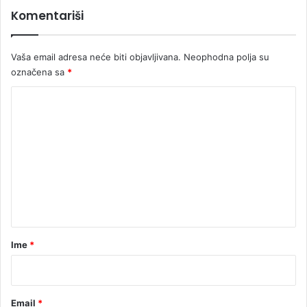
i
Komentariši
j
e
n
Vaša email adresa neće biti objavljivana.
Neophodna polja su
i
označena sa
*
(
V
K
I
D
o
E
m
O
e
)
n
t
a
r
Ime
*
*
Email
*