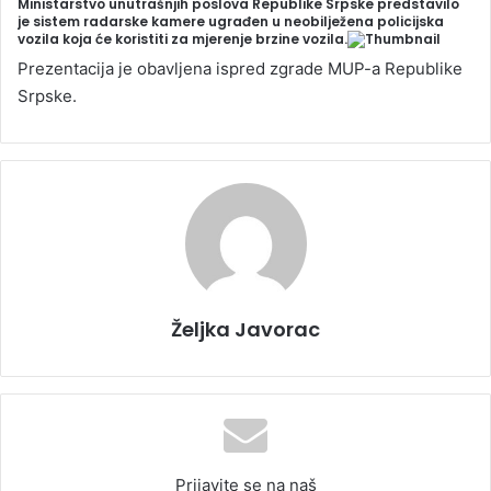
Ministarstvo unutrašnjih poslova Republike Srpske predstavilo
n
je sistem radarske kamere ugrađen u neobilježena policijska
vozila koja će koristiti za mjerenje brzine vozila.
d
a
Prezentacija je obavljena ispred zgrade MUP-a Republike
n
Srpske.
e
m
a
i
l
Željka Javorac
Prijavite se na naš