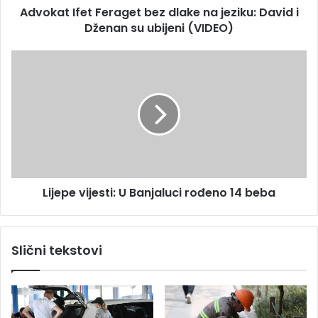
s
Advokat Ifet Feraget bez dlake na jeziku: David i
e
u
Dženan su ubijeni (VIDEO)
t
F
e
L
r
i
a
j
g
e
e
p
t
e
b
v
e
i
z
j
d
Lijepe vijesti: U Banjaluci rođeno 14 beba
e
l
s
a
t
k
i
Slični tekstovi
e
:
n
U
a
B
j
a
e
n