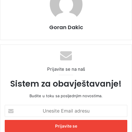
Goran Dakic
Prijavite se na naš
Sistem za obavještavanje!
Budite u toku sa posljednjim novostima.
U
n
e
s