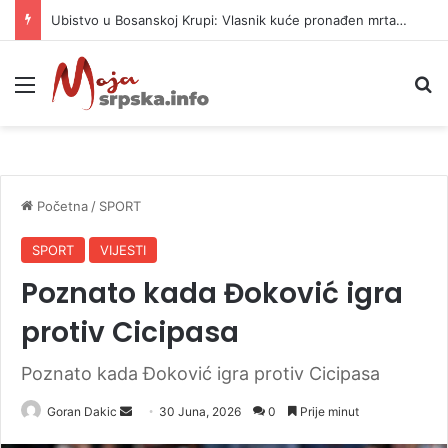
Ubistvo u Bosanskoj Krupi: Vlasnik kuće pronađen mrtav, uhapšen osumnjičeni
Meni
P
Početna
/
SPORT
SPORT
VIJESTI
Poznato kada Đoković igra
protiv Cicipasa
Poznato kada Đoković igra protiv Cicipasa
Goran Dakic
S
30 Juna, 2026
0
Prije minut
e