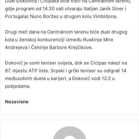
Duel Đokovića i Cicipasa biće treći na Centralnom terenu,
gdje program od 14.30 sati otvaraju Italijan Janik Siner i
Portugalac Nuno Boržes u drugom kolu Vimbldona.
Drugi meč dana na Centralnom terenu biće duel drugog
kola u ženskoj konkurenciji između Ruskinje Mire
Andrejeva i Čehinje Barbore Krejčikove.
Đoković je osmi teniser svijeta, dok se Cicipas nalazi na
87. mjestu ATP liste. Srpski i grčki teniser su odigrali 14
međusobnih duela u karijeri, a Đoković vodi 12:2 u
pobjedama.
Nezavisne