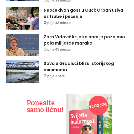
prije 39 minuta
Neočekivan gost u Guči: Orban uživa
uz trube i pečenje
prije 43 minute
Zora Vidović krije ko nam je pozajmio
pola milijarde maraka
prije 45 minuta
Sava u Gradišci blizu istorijskog
minimuma
prije 3 sata