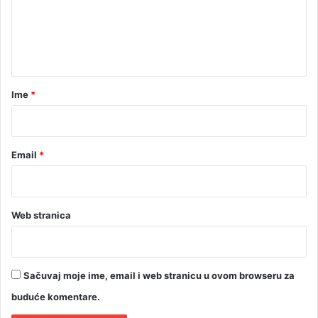
a
e
e
"
s
n
e
t
d
i
a
s
r
a
Ime
*
t
*
i
(
V
Email
*
I
D
E
O
Web stranica
)
Sačuvaj moje ime, email i web stranicu u ovom browseru za
buduće komentare.