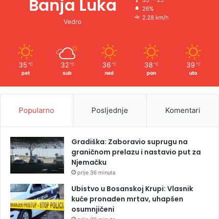
Banja Luka
35º - 25º
26%
2.28 km/h
Vedro
35
32
36
38
39
℃
℃
℃
℃
℃
pet
sub
ned
pon
uto
Popularno
Posljednje
Komentari
Gradiška: Zaboravio suprugu na
graničnom prelazu i nastavio put za
Njemačku
prije 36 minuta
Ubistvo u Bosanskoj Krupi: Vlasnik
kuće pronađen mrtav, uhapšen
osumnjičeni