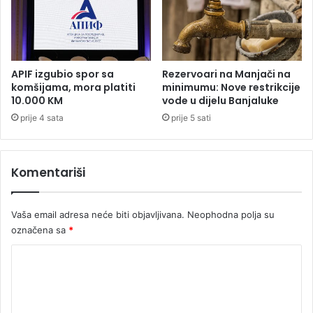
v
u
r
ć
a
a
t
m
i
a
APIF izgubio spor sa
Rezervoari na Manjači na
o
:
komšijama, mora platiti
minimumu: Nove restrikcije
:
D
10.000 KM
vode u dijelu Banjaluke
"
i
prije 4 sata
prije 5 sati
N
m
e
i
k
p
a
Komentariši
e
z
p
o
e
v
Vaša email adresa neće biti objavljivana.
Neophodna polja su
o
e
,
označena sa
*
V
n
K
u
e
č
m
o
i
o
m
ć
ž