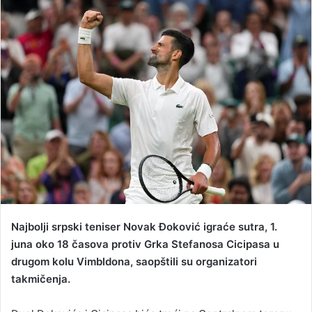
n
d
a
n
e
m
a
i
l
Najbolji srpski teniser Novak Đoković igraće sutra, 1.
juna oko 18 časova protiv Grka Stefanosa Cicipasa u
drugom kolu Vimbldona, saopštili su organizatori
takmičenja.