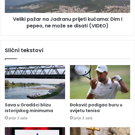
n
o
s
ž
a
Veliki požar na Jadranu prijeti kućama: Dim i
a
s
pepeo, ne može se disati (VIDEO)
r
t
n
a
a
n
J
Slični tekstovi
a
a
k
d
,
r
P
a
l
n
e
u
n
p
k
r
o
i
Sava u Gradišci blizu
Đoković podigao buru u
v
j
istorijskog minimuma
svijetu tenisa
i
e
prije 3 sata
prije 3 sata
ć
t
u
i
z
k