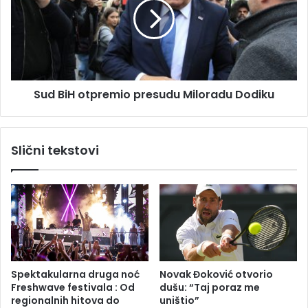
r
B
o
i
ž
H
e
o
n
t
o
p
j
Sud BiH otpremio presudu Miloradu Dodiku
r
a
e
v
m
n
i
Slični tekstovi
o
o
z
p
d
r
r
e
a
s
v
u
l
d
j
u
e
M
Spektakularna druga noć
Novak Đoković otvorio
,
i
Freshwave festivala : Od
dušu: “Taj poraz me
k
l
regionalnih hitova do
uništio”