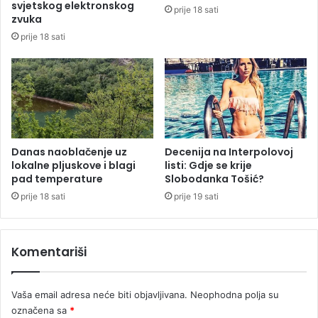
o
o
svjetskog elektronskog
prije 18 sati
n
r
zvuka
t
a
prije 18 sati
a
d
k
u
t
D
i
o
r
d
a
i
n
k
i
Danas naoblačenje uz
Decenija na Interpolovoj
u
lokalne pljuskove i blagi
listi: Gdje se krije
t
pad temperature
Slobodanka Tošić?
u
ž
prije 18 sati
prije 19 sati
i
l
a
Komentariši
c
Vaša email adresa neće biti objavljivana.
Neophodna polja su
označena sa
*