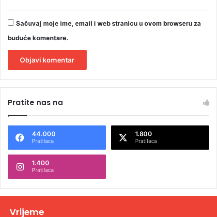
Sačuvaj moje ime, email i web stranicu u ovom browseru za
buduće komentare.
A
l
Pratite nas na
t
e
44.000
1.800
r
Pratilaca
Pratilaca
n
1.400
a
Pratilaca
t
i
v
Vrijeme