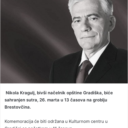
a
n
e
m
a
i
l
Nikola Kragulj, bivši načelnik opštine Gradiška, biće
sahranjen sutra, 26. marta u 13 časova na groblju
Brestovčina.
Komemoracija će biti održana u Kulturnom centru u