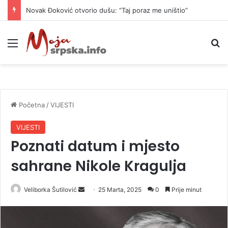
Novak Đoković otvorio dušu: “Taj poraz me uništio”
Meni
P
Početna
/
VIJESTI
VIJESTI
Poznati datum i mjesto
sahrane Nikole Kragulja
Veliborka Šutilović
S
25 Marta, 2025
0
Prije minut
e
n
d