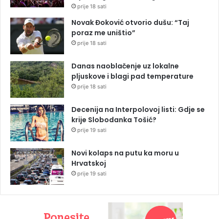
prije 18 sati
Novak Đoković otvorio dušu: “Taj
poraz me uništio”
prije 18 sati
Danas naoblačenje uz lokalne
pljuskove i blagi pad temperature
prije 18 sati
Decenija na Interpolovoj listi: Gdje se
krije Slobodanka Tošić?
prije 19 sati
Novi kolaps na putu ka moru u
Hrvatskoj
prije 19 sati