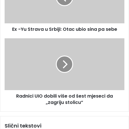
a
S
d
t
r
r
e
a
s
Ex -Yu Strava u Srbiji: Otac ubio sina pa sebe
v
u
a
u
R
S
a
r
d
b
n
i
i
j
c
i
i
:
U
O
I
Radnici UIO dobili više od šest mjeseci da
t
O
a
„zagriju stolicu“
d
c
o
u
b
b
i
Slični tekstovi
i
l