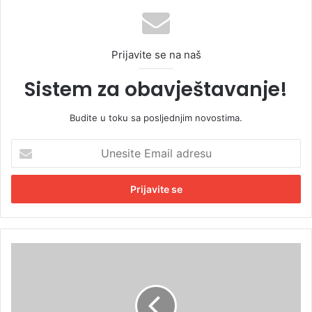
Prijavite se na naš
Sistem za obavještavanje!
Budite u toku sa posljednjim novostima.
U
n
e
s
i
t
e
E
E
m
x
a
-
i
Y
l
u