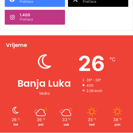
Pratilaca
Pratilaca
n
1.400
a
Pratilaca
t
i
v
Vrijeme
e
26
℃
:
Banja Luka
26º - 26º
40%
2.06 km/h
Vedro
26
36
33
35
38
℃
℃
℃
℃
℃
čet
pet
sub
ned
pon