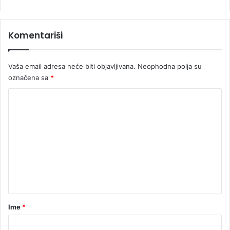
z
a
g
Komentariši
r
i
j
Vaša email adresa neće biti objavljivana.
Neophodna polja su
u
s
označena sa
*
t
K
o
l
o
i
m
c
u
e
“
n
t
a
r
Ime
*
*