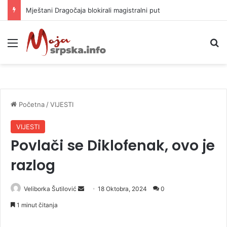
Mještani Dragočaja blokirali magistralni put
Meni
P
Početna
/
VIJESTI
VIJESTI
Povlači se Diklofenak, ovo je
razlog
Veliborka Šutilović
S
18 Oktobra, 2024
0
e
1 minut čitanja
n
d