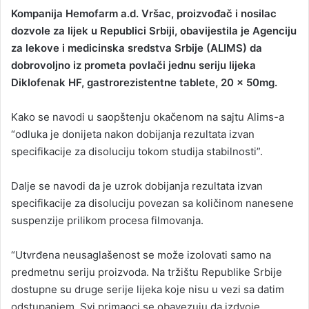
Kompanija Hemofarm a.d. Vršac, proizvođač i nosilac
dozvole za lijek u Republici Srbiji, obavijestila je Agenciju
za lekove i medicinska sredstva Srbije (ALIMS) da
dobrovoljno iz prometa povlači jednu seriju lijeka
Diklofenak HF, gastrorezistentne tablete, 20 x 50mg.
Kako se navodi u saopštenju okačenom na sajtu Alims-a
“odluka je donijeta nakon dobijanja rezultata izvan
specifikacije za disoluciju tokom studija stabilnosti”.
Dalje se navodi da je uzrok dobijanja rezultata izvan
specifikacije za disoluciju povezan sa količinom nanesene
suspenzije prilikom procesa filmovanja.
“Utvrđena neusaglašenost se može izolovati samo na
predmetnu seriju proizvoda. Na tržištu Republike Srbije
dostupne su druge serije lijeka koje nisu u vezi sa datim
odstupanjem. Svi primaoci se obavezuju da izdvoje