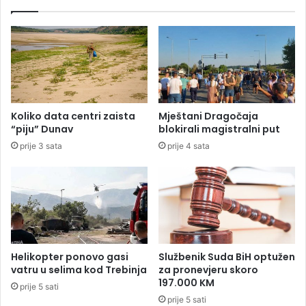
o
i
s
v
i
i
n
š
a
e
p
o
a
d
s
š
Koliko data centri zaista
Mještani Dragočaja
e
e
“piju” Dunav
blokirali magistralni put
b
s
prije 3 sata
prije 4 sata
e
t
m
j
e
s
e
c
i
Helikopter ponovo gasi
Službenik Suda BiH optužen
d
vatru u selima kod Trebinja
za pronevjeru skoro
a
197.000 KM
prije 5 sati
„
prije 5 sati