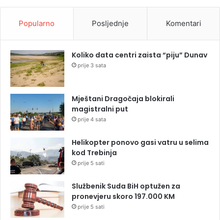
Popularno
Posljednje
Komentari
Koliko data centri zaista “piju” Dunav
prije 3 sata
Mještani Dragočaja blokirali
magistralni put
prije 4 sata
Helikopter ponovo gasi vatru u selima
kod Trebinja
prije 5 sati
Službenik Suda BiH optužen za
pronevjeru skoro 197.000 KM
prije 5 sati