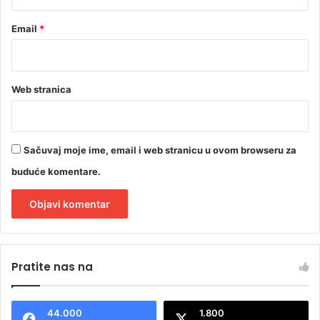
Email
*
Web stranica
Sačuvaj moje ime, email i web stranicu u ovom browseru za
buduće komentare.
A
l
Pratite nas na
t
e
44.000
1.800
r