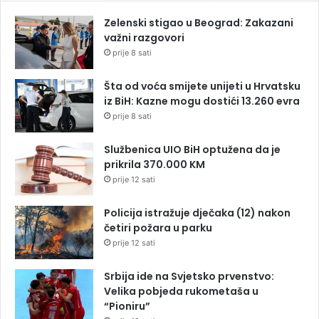
Zelenski stigao u Beograd: Zakazani
važni razgovori
prije 8 sati
Šta od voća smijete unijeti u Hrvatsku
iz BiH: Kazne mogu dostići 13.260 evra
prije 8 sati
Službenica UIO BiH optužena da je
prikrila 370.000 KM
prije 12 sati
Policija istražuje dječaka (12) nakon
četiri požara u parku
prije 12 sati
Srbija ide na Svjetsko prvenstvo:
Velika pobjeda rukometaša u
“Pioniru”