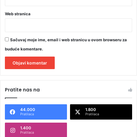
Web stranica
Sačuvaj moje ime, email i web stranicu u ovom browseru za
buduće komentare.
A
l
Pratite nas na
t
e
44.000
1.800
r
Pratilaca
Pratilaca
n
1.400
a
Pratilaca