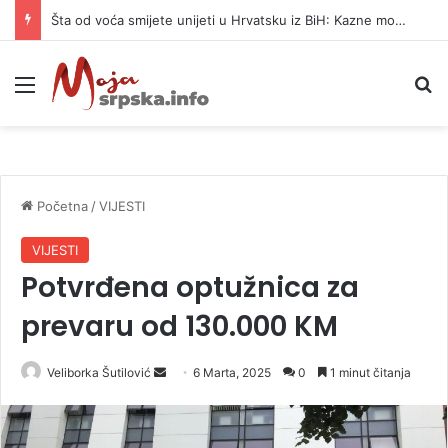
Šta od voća smijete unijeti u Hrvatsku iz BiH: Kazne mogu dostići 13.260 evra
Meni
P
Početna
/
VIJESTI
VIJESTI
Potvrđena optužnica za
prevaru od 130.000 KM
Veliborka Šutilović
S
6 Marta, 2025
0
1 minut čitanja
e
n
d