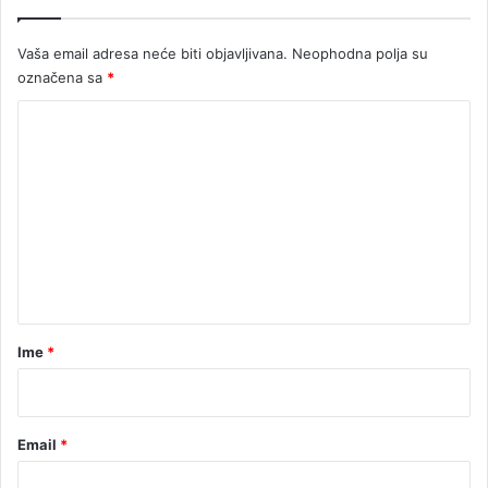
Vaša email adresa neće biti objavljivana.
Neophodna polja su
označena sa
*
K
o
m
e
n
t
a
r
Ime
*
*
Email
*