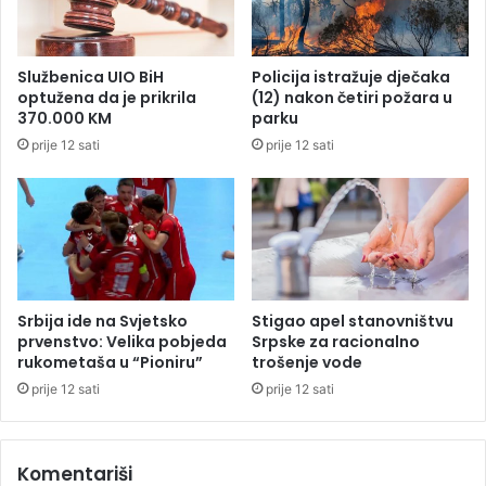
v
ć
o
r
Službenica UIO BiH
Policija istražuje dječaka
a
optužena da je prikrila
(12) nakon četiri požara u
370.000 KM
parku
prije 12 sati
prije 12 sati
Srbija ide na Svjetsko
Stigao apel stanovništvu
prvenstvo: Velika pobjeda
Srpske za racionalno
rukometaša u “Pioniru”
trošenje vode
prije 12 sati
prije 12 sati
Komentariši