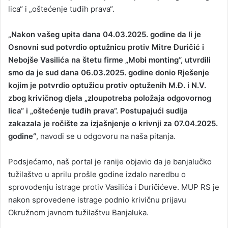
lica“ i „oštećenje tuđih prava“.
„Nakon vašeg upita dana 04.03.2025. godine da li je
Osnovni sud potvrdio optužnicu protiv Mitre Đuričić i
Nebojše Vasilića na štetu firme „Mobi monting“, utvrdili
smo da je sud dana 06.03.2025. godine donio Rješenje
kojim je potvrdio optužicu protiv optuženih M.Đ. i N.V.
zbog krivičnog djela „zloupotreba položaja odgovornog
lica“ i „oštećenje tuđih prava“. Postupajući sudija
zakazala je ročište za izjašnjenje o krivnji za 07.04.2025.
godine“
, navodi se u odgovoru na naša pitanja.
Podsjećamo, naš portal je ranije objavio da je banjalučko
tužilaštvo u aprilu prošle godine izdalo naredbu o
sprovođenju istrage protiv Vasilića i Đuričićeve. MUP RS je
nakon sprovedene istrage podnio krivičnu prijavu
Okružnom javnom tužilaštvu Banjaluka.