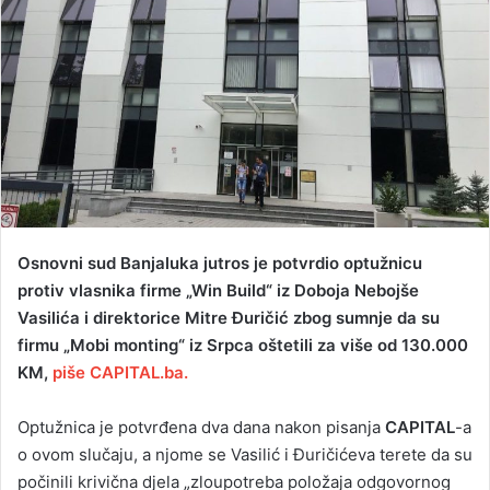
a
n
e
m
a
i
l
Osnovni sud Banjaluka jutros je potvrdio optužnicu
protiv vlasnika firme „Win Build“ iz Doboja Nebojše
Vasilića i direktorice Mitre Đuričić zbog sumnje da su
firmu „Mobi monting“ iz Srpca oštetili za više od 130.000
KM,
piše CAPITAL.ba.
Optužnica je potvrđena dva dana nakon pisanja
CAPITAL
-a
o ovom slučaju, a njome se Vasilić i Đuričićeva terete da su
počinili krivična djela „zloupotreba položaja odgovornog