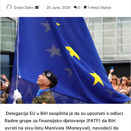
Goran Dakic
S
20 Juna, 2026
0
1 minut čitanja
e
n
d
a
n
e
m
a
i
l
Delegacija EU u BiH saopštila je da su upoznati o odluci
Radne grupe za finansijsko djelovanje (FATF) da BiH
uvrsti na sivu listu Manivala (Moneyval), navodeći da