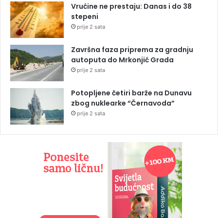
Vrućine ne prestaju: Danas i do 38
stepeni
prije 2 sata
Završna faza priprema za gradnju
autoputa do Mrkonjić Grada
prije 2 sata
Potopljene četiri barže na Dunavu
zbog nuklearke “Černavoda”
prije 2 sata