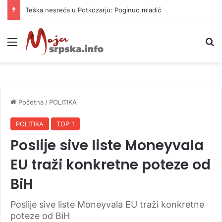
Teška nesreća u Potkozarju: Poginuo mladić
Meni
P
Početna
/
POLITIKA
POLITIKA
TOP 1
Poslije sive liste Moneyvala
EU traži konkretne poteze od
BiH
Poslije sive liste Moneyvala EU traži konkretne
poteze od BiH