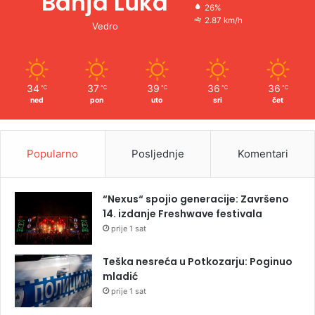
Banja Luka
26%
2.87 km/h
Vedro
34
37
39
36
36
℃
℃
℃
℃
℃
ned
pon
uto
sri
čet
Popularno
Posljednje
Komentari
“Nexus“ spojio generacije: Završeno
14. izdanje Freshwave festivala
prije 1 sat
Teška nesreća u Potkozarju: Poginuo
mladić
prije 1 sat