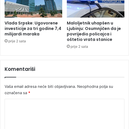
n
u
j
B
a
i
l
H
Vlada Srpske: Ugovorene
Maloljetnik uhapšen u
u
,
investicije za tri godine 7,4
Ljubinju: Osumnjičen da je
k
t
milijardi maraka
povrijedio policajca i
o
oštetio vrata stanice
e
prije 2 sata
m
m
prije 2 sata
b
p
e
e
z
r
Komentariši
k
a
o
t
n
u
Vaša email adresa neće biti objavljivana.
Neophodna polja su
k
r
označena sa
*
u
e
r
d
K
s
o
a
o
3
i
7
m
s
s
e