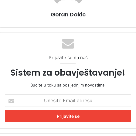
Goran Dakic
Prijavite se na naš
Sistem za obavještavanje!
Budite u toku sa posljednjim novostima.
U
n
e
s
i
t
e