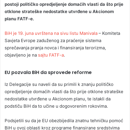
postoji političko opredjeljenje domaćih vlasti da što prije
otklone strateške nedostatke utvrđene u Akcionom
planu FATF-e.
BiH je 19. juna uvrštena na sivu listu Manivala
– Komiteta
Savjeta Evrope zaduženog za praćenje sistema
sprečavanja pranja novca i finansiranja terorizma,
objavljeno je na
sajtu FATF-a
.
EU pozvala BiH da sprovede reforme
Iz Delegacije su naveli da su primili k znanju političko
opredjeljenje domaćih vlasti da što prije otklone strateške
nedostatke utvrđene u Akcionom planu, te istakli da
podstiču BiH da to učine u dogovorenim rokovima.
Podsjetili su da je EU obezbijedila znatnu tehničku pomoć
BiH u ovoj oblasti kroz programe finansirane sredstvima