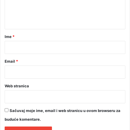
t
t
u
e
n
d
p
t
i
e
j
n
a
a
i
r
Ime
*
*
Email
*
Web stranica
Sačuvaj moje ime, email i web stranicu u ovom browseru za
buduće komentare.