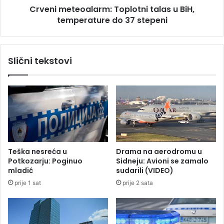
o
Crveni meteoalarm: Toplotni talas u BiH,
e
j
temperature do 37 stepeni
o
e
a
“
l
B
a
Slični tekstovi
i
r
n
m
B
:
i
T
n
o
”
p
z
l
a
o
v
t
Teška nesreća u
Drama na aerodromu u
l
n
Potkozarju: Poginuo
Sidneju: Avioni se zamalo
a
i
mladić
sudarili (VIDEO)
d
t
prije 1 sat
prije 2 sata
a
a
o
l
B
a
a
s