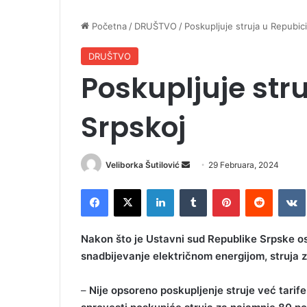
Početna
/
DRUŠTVO
/
Poskupljuje struja u Repubic
DRUŠTVO
Poskupljuje str
Srpskoj
Veliborka Šutilović
S
29 Februara, 2024
e
Facebook
X
LinkedIn
Tumblr
Pinterest
Reddit
VK
n
d
a
Nakon što je Ustavni sud Republike Srpske os
n
snadbijevanje električnom energijom, struja 
e
m
–
Nije opsoreno poskupljenje struje već tari
a