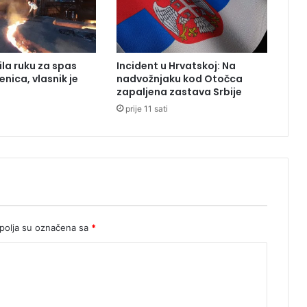
a
j
n
i
ila ruku za spas
Incident u Hrvatskoj: Na
h
enica, vlasnik je
nadvožnjaku kod Otočca
n
zapaljena zastava Srbije
e
prije 11 sati
z
g
o
d
a
z
a
d
v
olja su označena sa
*
a
s
a
t
a