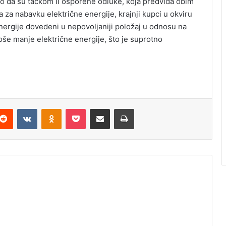
ao da su tačkom II osporene odluke, koja predviđa obim
 za nabavku električne energije, krajnji kupci u okviru
energije dovedeni u nepovoljaniji položaj u odnosu na
roše manje električne energije, što je suprotno
Reddit
VKontakte
Odnoklassniki
Pocket
Podijeli putem Emaila
Odštampaj