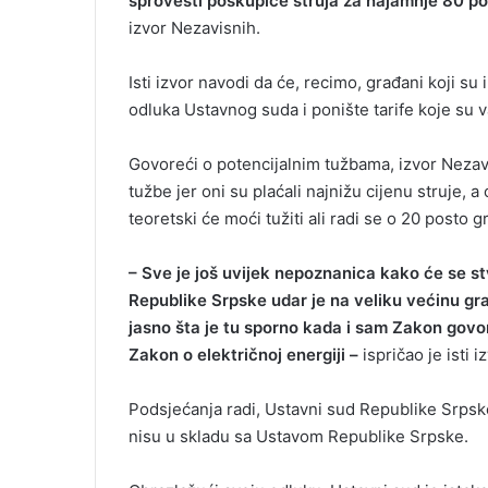
sprovesti poskupiće struja za najamnje 80 pos
i
izvor Nezavisnih.
l
Isti izvor navodi da će, recimo, građani koji 
odluka Ustavnog suda i ponište tarife koje su v
Govoreći o potencijalnim tužbama, izvor Nezavi
tužbe jer oni su plaćali najnižu cijenu struje, a on
teoretski će moći tužiti ali radi se o 20 posto g
– Sve je još uvijek nepoznanica kako će se s
Republike Srpske udar je na veliku većinu građ
jasno šta je tu sporno kada i sam Zakon govor
Zakon o električnoj energiji –
ispričao je isti iz
Podsjećanja radi, Ustavni sud Republike Srpske
nisu u skladu sa Ustavom Republike Srpske.