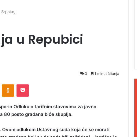
i Srpskoj
uja u Repubici
0
1 minut čitanja
ontakte
Odnoklassniki
Pocket
porio Odluku o tarifnim stavovima za javno
za 80 posto građana biće skuplja.
fe. Ovom odlukom Ustavnog suda koja će se morati