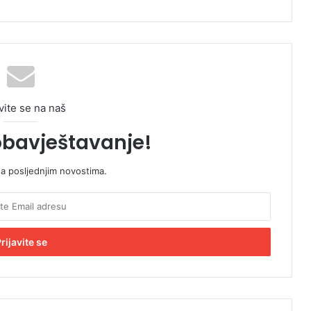
vite se na naš
obavještavanje!
sa posljednjim novostima.