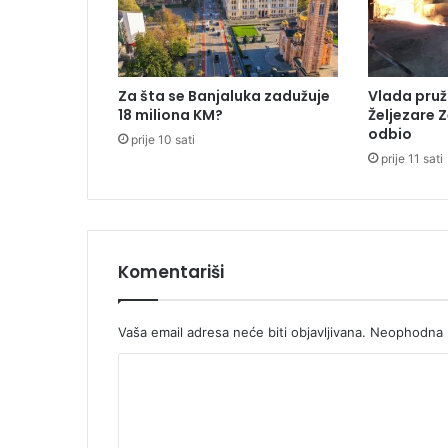
m
e
đ
u
Za šta se Banjaluka zadužuje
Vlada pruž
B
18 miliona KM?
Željezare Z
o
odbio
prije 10 sati
r
prije 11 sati
c
a
i
S
a
r
Komentariši
a
j
e
Vaša email adresa neće biti objavljivana.
Neophodna p
v
K
a
(
o
F
m
O