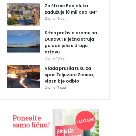
Za šta se Banjaluka
zadužuje 18 miliona KM?
prije 10 sati
Srbin preživio dramu na
Dunavu: Riječna struja
ga odnijela u drugu
državu
prije 10 sati
Vlada pružila ruku za
spas Željezare Zenica,
vlasnik je odbio
prije 11 sati