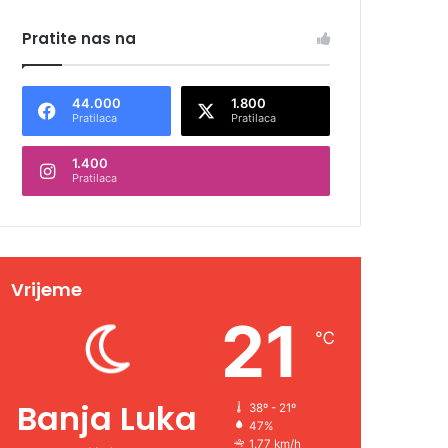
Pratite nas na
44.000
1.800
Pratilaca
Pratilaca
1.400
Pratilaca
Vrijeme
21
℃
Banja Luka
38º - 21º
47%
1.77 km/h