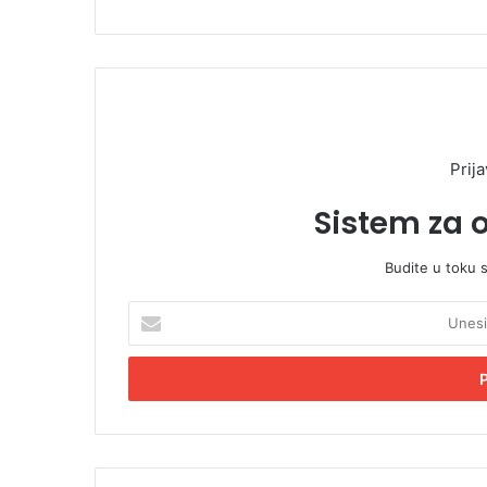
Prija
Sistem za 
Budite u toku 
U
n
e
s
i
t
e
E