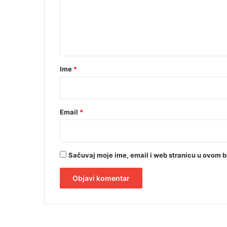
T
e
O
n
)
t
a
r
Ime
*
*
Email
*
Sačuvaj moje ime, email i web stranicu u ovom 
A
l
t