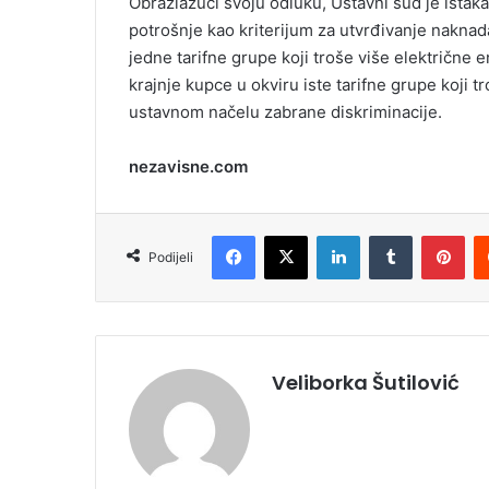
Obrazlažući svoju odluku, Ustavni sud je istak
potrošnje kao kriterijum za utvrđivanje naknada
jedne tarifne grupe koji troše više električne 
krajnje kupce u okviru iste tarifne grupe koji t
ustavnom načelu zabrane diskriminacije.
nezavisne.com
Facebook
X
LinkedIn
Tumblr
Pinterest
Podijeli
Veliborka Šutilović