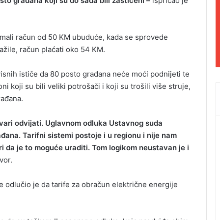
to građana koji su do sada bili zaštićeni –
ispričao je
su imali račun od 50 KM ubuduće, kada se sprovede
ažile, račun plaćati oko 54 KM.
snih ističe da 80 posto građana neće moći podnijeti te
i koji su bili veliki potrošači i koji su trošili više struje,
rađana.
tvari odvijati. Uglavnom odluka Ustavnog suda
ana. Tarifni sistemi postoje i u regionu i nije nam
i da je to moguće uraditi. Tom logikom neustavan je i
vor.
 odlučio je da tarife za obračun električne energije