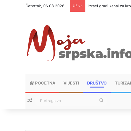
Četvrtak, 06.08.2026.
Uživo
Izrael gradi kanal za kr
POČETNA
VIJESTI
DRUŠTVO
TURIZA
Nasumični tekstovi
Pretraga
za