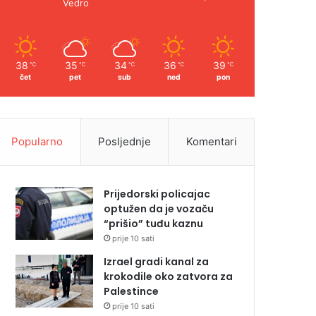
Vedro
38
35
34
36
39
℃
℃
℃
℃
℃
čet
pet
sub
ned
pon
Popularno
Posljednje
Komentari
Prijedorski policajac
optužen da je vozaču
“prišio” tuđu kaznu
prije 10 sati
Izrael gradi kanal za
krokodile oko zatvora za
Palestince
prije 10 sati