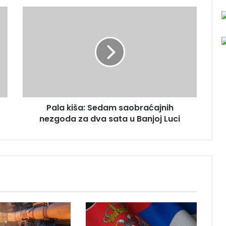
P
a
l
a
k
i
š
a
:
Pala kiša: Sedam saobraćajnih
S
nezgoda za dva sata u Banjoj Luci
e
d
a
m
s
a
o
b
r
a
ć