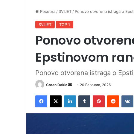
Početna
/
SVIJET
/
Ponovo otvorena istraga o Eps
SVIJET
TOP 1
Ponovo otvorena
Epstinovom ra
Ponovo otvorena istraga o Epst
Goran Dakic
S
20 Februara, 2026
e
Facebook
X
LinkedIn
Tumblr
Pinterest
Reddit
VK
n
d
a
n
e