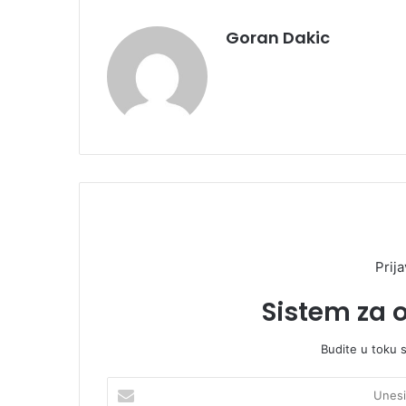
Goran Dakic
Prija
Sistem za 
Budite u toku 
U
n