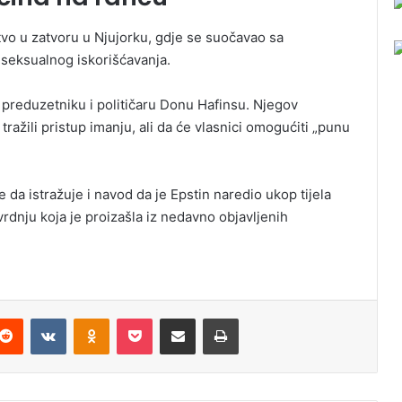
tvo u zatvoru u Njujorku, gdje se suočavao sa
 seksualnog iskorišćavanja.
preduzetniku i političaru Donu Hafinsu. Njegov
ražili pristup imanju, ali da će vlasnici omogućiti „punu
da istražuje i navod da je Epstin naredio ukop tijela
vrdnju koja je proizašla iz nedavno objavljenih
Reddit
VKontakte
Odnoklassniki
Pocket
Podijeli putem Emaila
Odštampaj