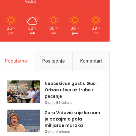
Vedro
35
32
36
38
39
℃
℃
℃
℃
℃
pet
sub
ned
pon
uto
Popularno
Posljednje
Komentari
Neočekivan gost u Guči:
Orban uživa uz trube i
pečenje
prije 53 sekundi
Zora Vidović krije ko nam
je pozajmio pola
milijarde maraka
prije 3 minute