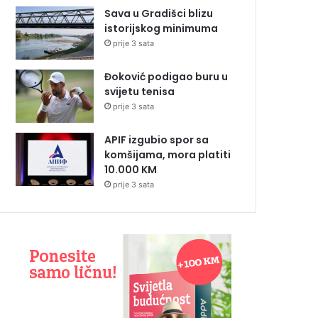
Sava u Gradišci blizu
istorijskog minimuma
prije 3 sata
Đoković podigao buru u
svijetu tenisa
prije 3 sata
APIF izgubio spor sa
komšijama, mora platiti
10.000 KM
prije 3 sata