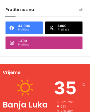
Pratite nas na
44.000
1.800
Pratilaca
Pratilaca
1.400
Pratilaca
Vrijeme
35
℃
Banja Luka
35º - 25º
25%
2.16 km/h