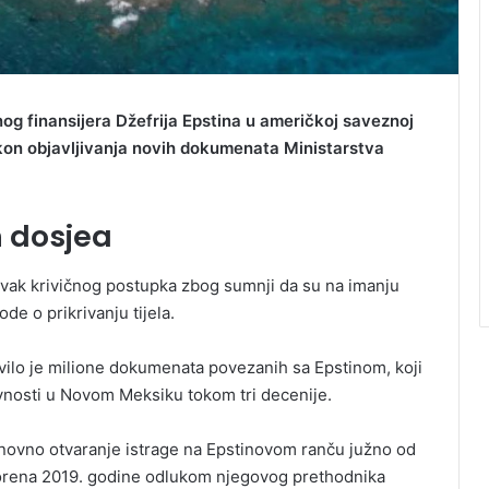
og finansijera Džefrija Epstina u američkoj saveznoj
on objavljivanja novih dokumenata Ministarstva
h dosjea
avak krivičnog postupka zbog sumnji da su na imanju
ode o prikrivanju tijela.
vilo je milione dokumenata povezanih sa Epstinom, koji
ivnosti u Novom Meksiku tokom tri decenije.
ponovno otvaranje istrage na Epstinovom ranču južno od
tvorena 2019. godine odlukom njegovog prethodnika