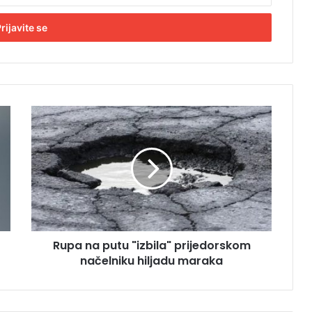
R
u
p
a
n
a
p
u
t
Rupa na putu "izbila" prijedorskom
u
načelniku hiljadu maraka
"
i
z
b