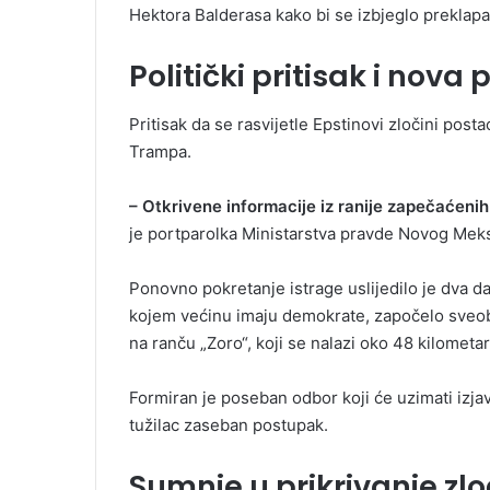
Hektora Balderasa kako bi se izbjeglo preklap
Politički pritisak i nov
Pritisak da se rasvijetle Epstinovi zločini post
Trampa.
– Otkrivene informacije iz ranije zapečaćenih 
je portparolka Ministarstva pravde Novog Mek
Ponovno pokretanje istrage uslijedilo je dva 
kojem većinu imaju demokrate, započelo sveo
na ranču „Zoro“, koji se nalazi oko 48 kilometa
Formiran je poseban odbor koji će uzimati izjav
tužilac zaseban postupak.
Sumnje u prikrivanje zl