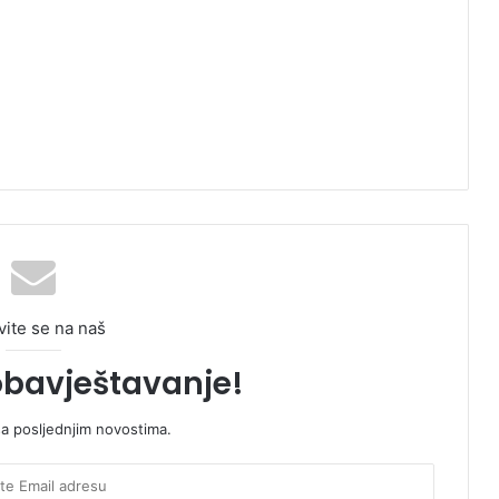
vite se na naš
obavještavanje!
sa posljednjim novostima.