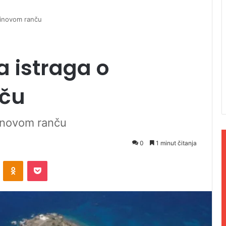
tinovom ranču
 istraga o
nču
inovom ranču
0
1 minut čitanja
ontakte
Odnoklassniki
Pocket