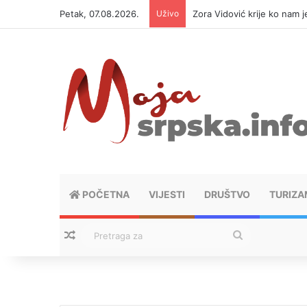
Petak, 07.08.2026.
Uživo
Zora Vidović krije ko nam j
POČETNA
VIJESTI
DRUŠTVO
TURIZA
Nasumični tekstovi
Pretraga
za