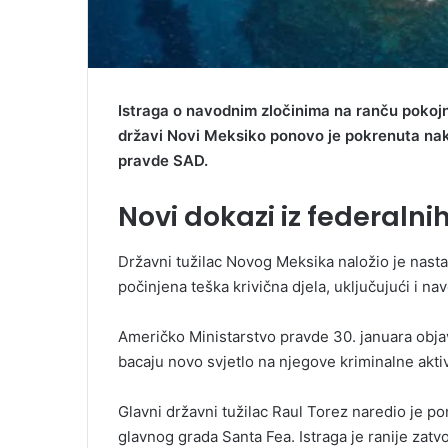
Istraga o navodnim zločinima na ranču pokojn
državi Novi Meksiko ponovo je pokrenuta nak
pravde SAD.
Novi dokazi iz federalni
Državni tužilac Novog Meksika naložio je nast
počinjena teška krivična djela, uključujući i nav
Američko Ministarstvo pravde 30. januara obja
bacaju novo svjetlo na njegove kriminalne akt
Glavni državni tužilac Raul Torez naredio je 
glavnog grada Santa Fea. Istraga je ranije za