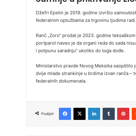
Džefri Epstin je 2019. godine izvršio samoubis
federalnim optužbama za trgovinu ljudima radi
Ranč „Zoro“ prodat je 2023. godine teksaškom 
portparol naveo je da organi reda do sada nisu t
i potpunu saradnju“ ukoliko do toga dođe.
Ministarstvo pravde Novog Meksika saopštilo je 
dvije mlade strankinje u brdima izvan ranča – t
federalnih dokumenata.
Facebook
X
LinkedIn
Tumblr
Pinterest
Podijeli