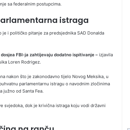
anje sa federalnim postupcima.
a parlamentarna istraga
ao je i političko pitanje za predsjednika SAD Donalda
dosjea FBI-ja zahtijevaju dodatno ispitivanje –
izjavila
sika Loren Rodrigez.
dana nakon što je zakonodavno tijelo Novog Meksika, u
buhvatnu parlamentarnu istragu o navodnim zločinima
ra južno od Santa Fea.
e svjedoka, dok je krivična istraga koju vodi državni
očina na ranču