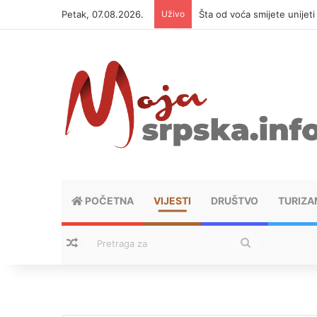
Petak, 07.08.2026.
Uživo
Šta od voća smijete unijet
POČETNA
VIJESTI
DRUŠTVO
TURIZA
Nasumični tekstovi
Pretraga
za