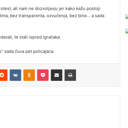
est, ali nam ne dozvoljavju jer kako kažu postoji
dima, bez transparenta, ozvučenja, bez bine… a sada
davali, te stali ispred igračaka.
u” sada čuva pet policajaca.
Reddit
VKontakte
Odnoklassniki
Pocket
Podijeli putem Emaila
Odštampaj