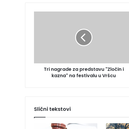
E
m
T
a
r
i
i
l
n
a
a
d
g
r
r
e
a
s
d
u
Tri nagrade za predstavu "Zločin i
e
kazna" na festivalu u Vršcu
z
a
p
r
e
d
Slični tekstovi
s
t
a