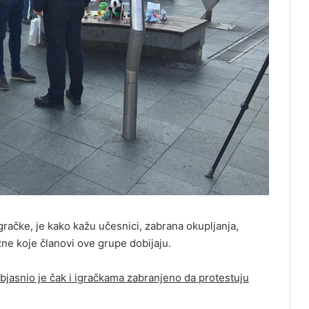
gračke, je kako kažu učesnici, zabrana okupljanja,
ne koje članovi ove grupe dobijaju.
jasnio je čak i igračkama zabranjeno da protestuju