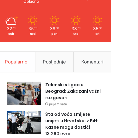
Oblačno
32
35
38
38
35
℃
℃
℃
℃
℃
sub
ned
pon
uto
sri
Popularno
Posljednje
Komentari
Zelenski stigao u
Beograd: Zakazani važni
razgovori
prije 2 sata
Šta od voća smijete
unijeti u Hrvatsku iz BiH:
Kazne mogu dostići
13.260 evra