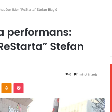
Uhapšen lider “ReStarta” Stefan Blagić
ila performans:
ReStarta” Stefan
0
1 minut čitanja
ontakte
Odnoklassniki
Pocket