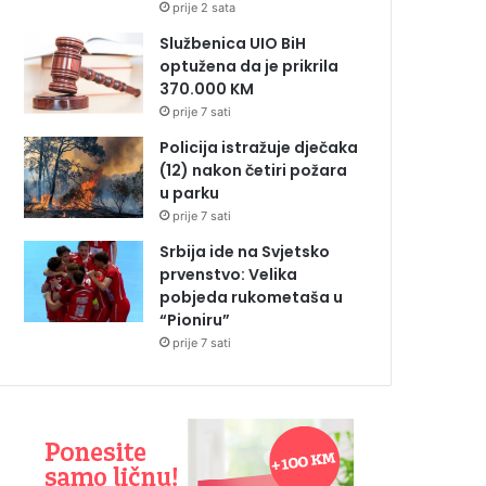
prije 2 sata
Službenica UIO BiH
optužena da je prikrila
370.000 KM
prije 7 sati
Policija istražuje dječaka
(12) nakon četiri požara
u parku
prije 7 sati
Srbija ide na Svjetsko
prvenstvo: Velika
pobjeda rukometaša u
“Pioniru”
prije 7 sati