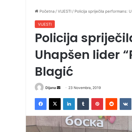
Početna
/
VIJESTI
/
Policija spriječila performans: 
VIJESTI
Policija spriječ
Uhapšen lider “
Blagić
Dijana
S
23 Novembra, 2019
e
Facebook
X
LinkedIn
Tumblr
Pinterest
Reddit
VK
n
d
a
n
e