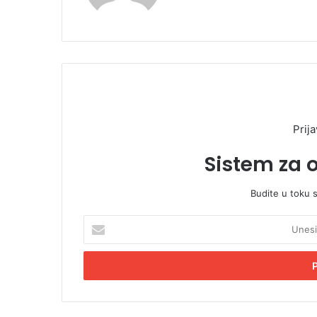
Prija
Sistem za 
Budite u toku 
U
n
e
s
i
t
e