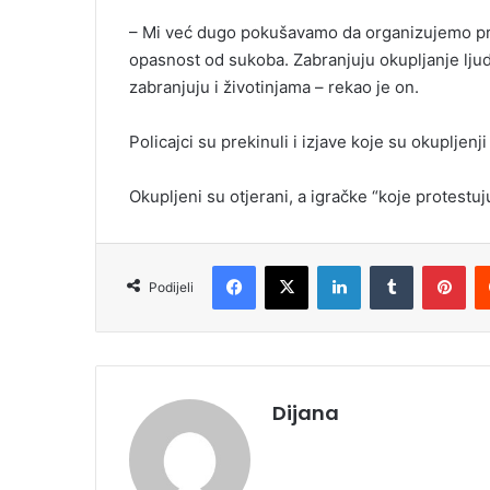
– Mi već dugo pokušavamo da organizujemo prot
opasnost od sukoba. Zabranjuju okupljanje lju
zabranjuju i životinjama – rekao je on.
Policajci su prekinuli i izjave koje su okupljenji 
Okupljeni su otjerani, a igračke “koje protestuj
Facebook
X
LinkedIn
Tumblr
Pinterest
Podijeli
Dijana