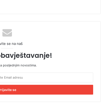
vite se na naš
obavještavanje!
sa posljednjim novostima.