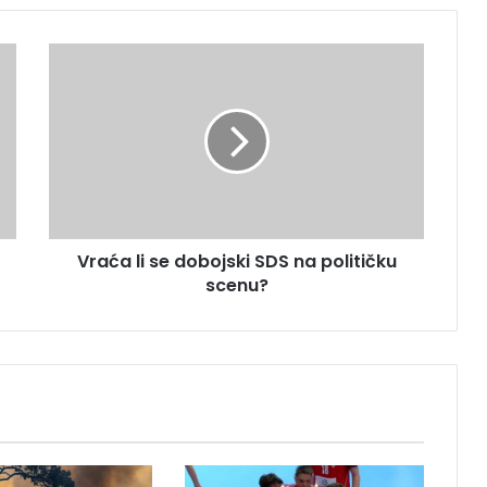
V
r
a
ć
a
l
i
s
e
Vraća li se dobojski SDS na političku
d
scenu?
o
b
o
j
s
k
i
S
D