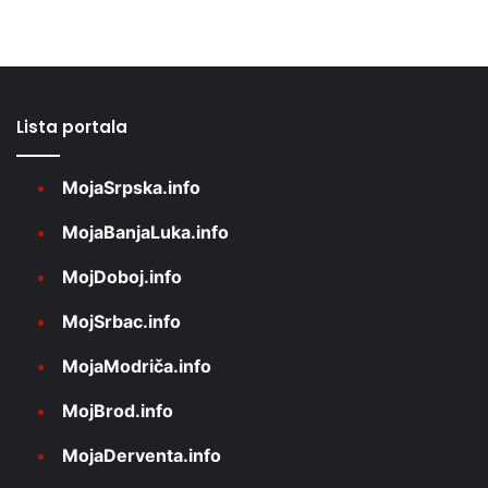
Lista portala
MojaSrpska.info
MojaBanjaLuka.info
MojDoboj.info
MojSrbac.info
MojaModriča.info
MojBrod.info
MojaDerventa.info