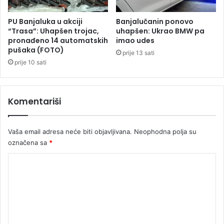
v
v
n
o
PU Banjaluka u akciji
Banjalučanin ponovo
e
K
“Trasa”: Uhapšen trojac,
uhapšen: Ukrao BMW pa
v
pronađeno 14 automatskih
imao udes
r
pušaka (FOTO)
l
u
prije 13 sati
a
n
prije 10 sati
s
i
t
ć
i
a
Komentariši
(
V
I
Vaša email adresa neće biti objavljivana.
Neophodna polja su
D
označena sa
*
E
O
K
)
o
m
e
n