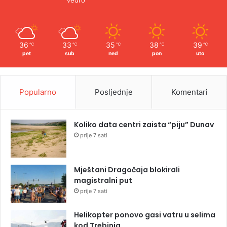
36
33
35
38
39
℃
℃
℃
℃
℃
pet
sub
ned
pon
uto
Popularno
Posljednje
Komentari
Koliko data centri zaista “piju” Dunav
prije 7 sati
Mještani Dragočaja blokirali
magistralni put
prije 7 sati
Helikopter ponovo gasi vatru u selima
kod Trebinja