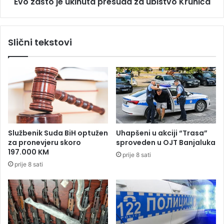
u
Evo zašto je ukinuta presuda za ubistvo Krunića
e
s
u
k
k
i
i
Slični tekstovi
n
n
j
u
o
t
m
a
,
p
r
r
e
e
a
s
g
u
Službenik Suda BiH optužen
Uhapšeni u akciji “Trasa”
o
d
za pronevjeru skoro
sproveden u OJT Banjaluka
v
a
197.000 KM
prije 8 sati
a
z
prije 8 sati
l
a
e
u
d
b
r
i
ž
s
a
t