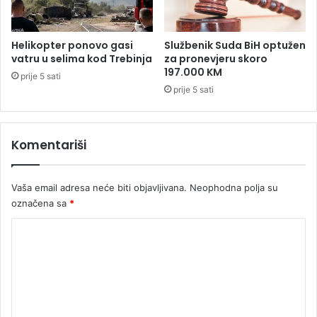
t
l
k
i
a
h
Helikopter ponovo gasi
Službenik Suda BiH optužen
o
u
vatru u selima kod Trebinja
za pronevjeru skoro
ž
J
197.000 KM
prije 5 sati
e
a
prije 5 sati
n
b
s
l
k
a
i
Komentariši
n
p
i
r
c
a
Vaša email adresa neće biti objavljivana.
Neophodna polja su
i
z
označena sa
*
n
K
i
k
o
m
e
n