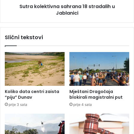
g
Sutra kolektivna sahrana 18 stradalih u
k
o
Jablanici
t
r
i
o
v
d
n
Slični tekstovi
i
a
c
s
e
a
–
h
u
r
n
a
a
n
r
a
o
1
Koliko data centri zaista
Mještani Dragočaja
d
8
“piju” Dunav
blokirali magistralni put
u
s
prije 3 sata
prije 4 sata
p
t
o
r
z
a
n
d
a
a