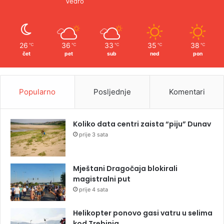
Vedro
26
36
33
35
38
℃
℃
℃
℃
℃
čet
pet
sub
ned
pon
Popularno
Posljednje
Komentari
Koliko data centri zaista “piju” Dunav
prije 3 sata
Mještani Dragočaja blokirali
magistralni put
prije 4 sata
Helikopter ponovo gasi vatru u selima
kod Trebinja