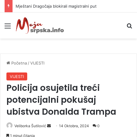
Mještani Dragočaja blokirali magistralni put
Meni
P
Početna
/
VIJESTI
VIJESTI
Policija osujetila treći
potencijalni pokušaj
ubistva Donalda Trampa
Veliborka Šutilović
S
14 Oktobra, 2024
0
e
1 minut čitanja