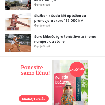
prije 5 sati
Službenik Suda BiH optužen za
pronevjeru skoro 197.000 KM
prije 5 sati
Sara Mikača igra tenis života i nema
namjeru da stane
prije 5 sati