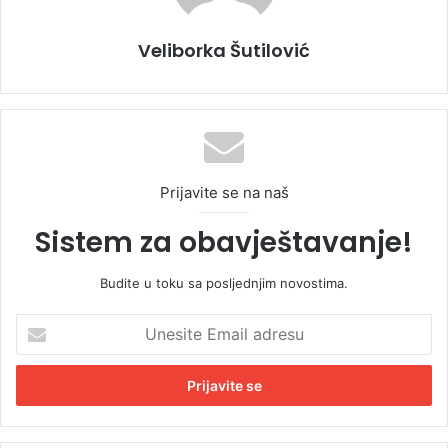
Veliborka Šutilović
Prijavite se na naš
Sistem za obavještavanje!
Budite u toku sa posljednjim novostima.
U
n
e
s
i
t