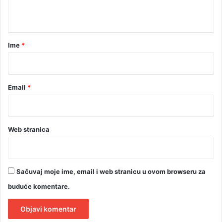
t
a
r
Ime
*
*
Email
*
Web stranica
Sačuvaj moje ime, email i web stranicu u ovom browseru za
buduće komentare.