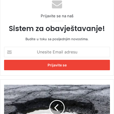
Prijavite se na naš
Sistem za obavještavanje!
Budite u toku sa posljednjim novostima.
U
n
e
s
i
t
e
E
R
m
u
a
p
i
a
l
n
a