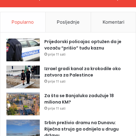
Popularno
Posljednje
Komentari
Prijedorski policajac optužen da je
vozaču “prišio” tuđu kaznu
prije 11 sati
Izrael gradi kanal za krokodile oko
zatvora za Palestince
prije 11 sati
Za šta se Banjaluka zadužuje 18
miliona KM?
prije 11 sati
Srbin preživio dramu na Dunavu:
Riječna struja ga odnijela u drugu
državu