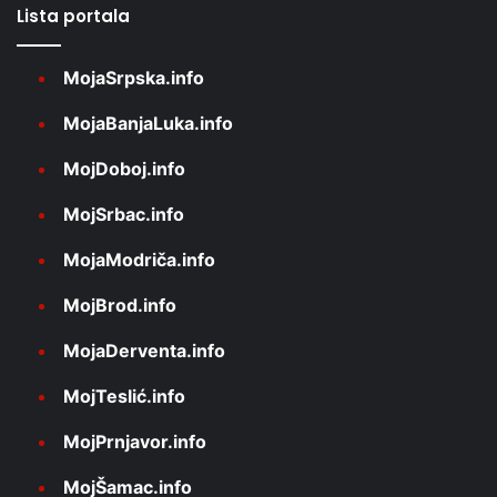
Lista portala
MojaSrpska.info
MojaBanjaLuka.info
MojDoboj.info
MojSrbac.info
MojaModriča.info
MojBrod.info
MojaDerventa.info
MojTeslić.info
MojPrnjavor.info
MojŠamac.info