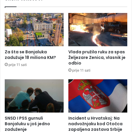
k
d
o
e
m
B
n
i
a
j
č
e
e
l
l
j
Za šta se Banjaluka
Vlada pružila ruku za spas
n
i
zadužuje 18 miliona KM?
Željezare Zenica, vlasnik je
i
n
odbio
prije 11 sati
k
k
prije 11 sati
u
e
h
:
i
A
l
r
j
h
a
i
d
t
u
e
SNSD I PSS gurnuli
Incident u Hrvatskoj: Na
m
k
Banjaluku u još jedno
nadvožnjaku kod Otočca
a
t
zaduženje
zapaljena zastava Srbije