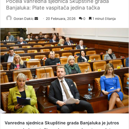
Počela vanredna sjednica Skupštine grada
Banjaluka: Plate vaspitača jedina tačka
Goran Dakic
S
20 Februara, 2026
0
1 minut čitanja
e
n
d
a
n
e
m
a
i
l
Vanredna sjednica Skupštine grada Banjaluka je jutros