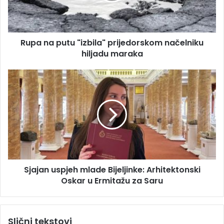
a
d
p
r
u
e
t
s
Rupa na putu "izbila" prijedorskom načelniku
u
u
hiljadu maraka
"
i
z
S
b
j
i
a
l
j
a
a
"
n
p
u
r
s
i
p
j
Sjajan uspjeh mlade Bijeljinke: Arhitektonski
j
e
Oskar u Ermitažu za Saru
e
d
h
o
m
r
l
Slični tekstovi
s
a