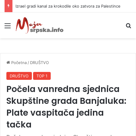
Izrael gradi kanal za krokodile oko zatvora za Palestince
Meni
P
Početna
/
DRUŠTVO
DRUŠTVO
TOP 1
Počela vanredna sjednica
Skupštine grada Banjaluka:
Plate vaspitača jedina
tačka