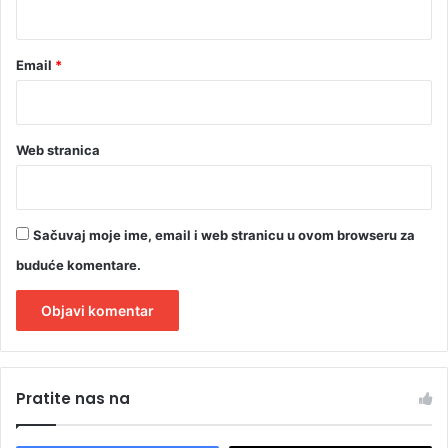
S
*
a
r
Email
*
u
Web stranica
Sačuvaj moje ime, email i web stranicu u ovom browseru za
buduće komentare.
A
l
Pratite nas na
t
e