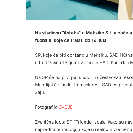
Na stadionu “Asteka” u Meksiko Sitiju počela
fudbalu, koje će trajati do 19. jula.
SP, koje će biti održano u Meksiku, SAD i Kanadi,
u tri države i 16 gradova širom SAD, Kanade i 
Na SP će po prvi put u istoriji učestvovati rek
Mundijal će imati i tri maskote – SAD će predst
Zaju.
Fotografija
OVDJE
Zvanična lopta SP “Trionda” spaja, kako su nave
naprednu tehnologiju koja u realnom vremenu 