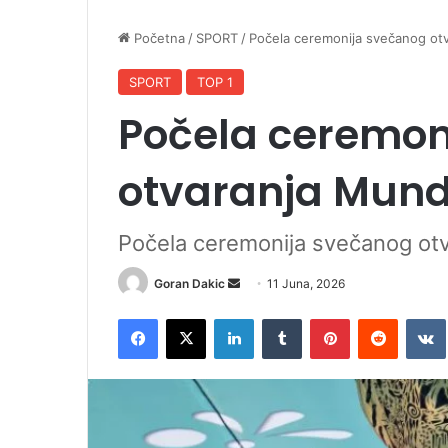
Početna
/
SPORT
/
Počela ceremonija svečanog otv
SPORT
TOP 1
Počela ceremon
otvaranja Mund
Počela ceremonija svečanog otv
Goran Dakic
S
11 Juna, 2026
e
Facebook
X
LinkedIn
Tumblr
Pinterest
Reddit
VK
n
d
a
n
e