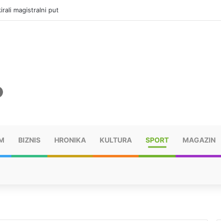
vatru u selima kod Trebinja
M
BIZNIS
HRONIKA
KULTURA
SPORT
MAGAZIN