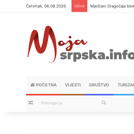
Četvrtak, 06.08.2026.
Uživo
Helikopter ponovo gasi 
POČETNA
VIJESTI
DRUŠTVO
TURIZA
Nasumični tekstovi
Pretraga
za