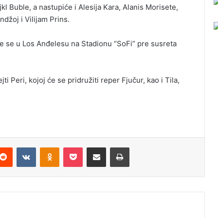
l Buble, a nastupiće i Alesija Kara, Alanis Morisete,
džoj i Vilijam Prins.
će se u Los Anđelesu na Stadionu “SoFi” pre susreta
 Peri, kojoj će se pridružiti reper Fjučur, kao i Tila,
Reddit
VKontakte
Odnoklassniki
Pocket
Podijeli putem Emaila
Odštampaj