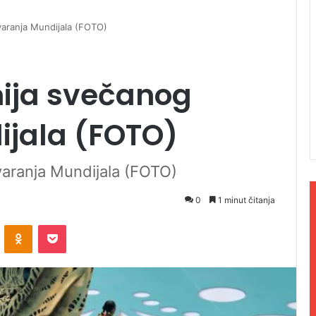
aranja Mundijala (FOTO)
ija svečanog
ijala (FOTO)
aranja Mundijala (FOTO)
0
1 minut čitanja
ontakte
Odnoklassniki
Pocket