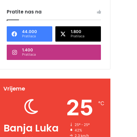
Pratite nas na
44.000
1.800
Pratilaca
Pratilaca
1.400
Pratilaca
Vrijeme
25
℃
Banja Luka
25º - 25º
42%
2.3 km/h