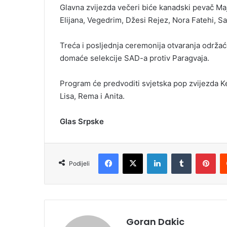
Glavna zvijezda večeri biće kanadski pevač Majk
Elijana, Vegedrim, Džesi Rejez, Nora Fatehi, San
Treća i posljednja ceremonija otvaranja održa
domaće selekcije SAD-a protiv Paragvaja.
Program će predvoditi svjetska pop zvijezda Kejti
Lisa, Rema i Anita.
Glas Srpske
Facebook
X
LinkedIn
Tumblr
Pinterest
Podijeli
Goran Dakic