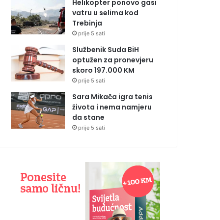
Helikopter ponovo gasi
vatru u selima kod
Trebinja
prije 5 sati
Službenik Suda BiH
optužen za pronevjeru
skoro 197.000 KM
prije 5 sati
Sara Mikača igra tenis
života i nema namjeru
da stane
prije 5 sati