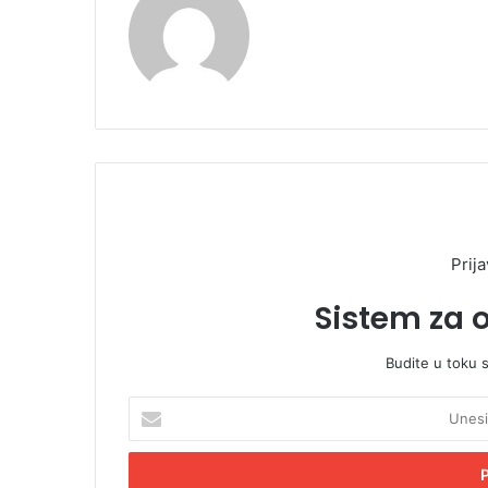
Prija
Sistem za 
Budite u toku 
U
n
e
s