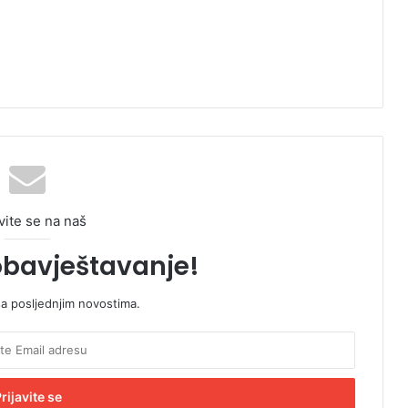
vite se na naš
obavještavanje!
sa posljednjim novostima.