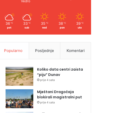
Vedro
36
33
35
38
39
℃
℃
℃
℃
℃
pet
sub
ned
pon
uto
Popularno
Posljednje
Komentari
Koliko data centri zaista
“piju” Dunav
prije 4 sata
Mještani Dragočaja
blokirali magistralni put
prije 4 sata