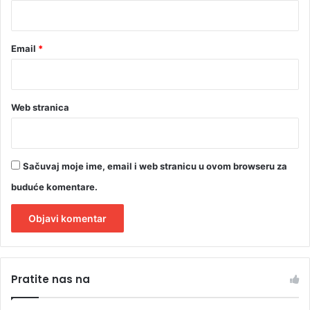
n
*
e
"
Email
*
Web stranica
Sačuvaj moje ime, email i web stranicu u ovom browseru za
buduće komentare.
A
l
Pratite nas na
t
e