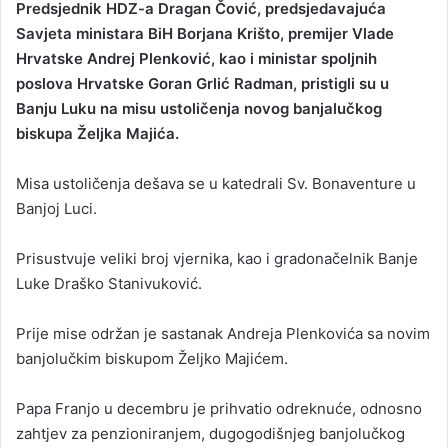
Predsjednik HDZ-a Dragan Čović, predsjedavajuća
n
Savjeta ministara BiH Borjana Krišto, premijer Vlade
d
Hrvatske Andrej Plenković, kao i ministar spoljnih
a
poslova Hrvatske Goran Grlić Radman, pristigli su u
n
Banju Luku na misu ustoličenja novog banjalučkog
e
biskupa Željka Majića.
m
a
i
Misa ustoličenja dešava se u katedrali Sv. Bonaventure u
l
Banjoj Luci.
Prisustvuje veliki broj vjernika, kao i gradonačelnik Banje
Luke Draško Stanivuković.
Prije mise održan je sastanak Andreja Plenkovića sa novim
banjolučkim biskupom Željko Majićem.
Papa Franjo u decembru je prihvatio odreknuće, odnosno
zahtjev za penzioniranjem, dugogodišnjeg banjolučkog