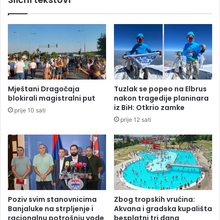
a
l
p
a
o
r
z
n
v
i
a
k
o
d
z
a
a
Mještani Dragočaja
Tuzlak se popeo na Elbrus
d
b
blokirali magistralni put
nakon tragedije planinara
o
i
iz BiH: Otkrio zamke
prije 10 sati
đ
s
prije 12 sati
u
k
d
u
o
p
1
a
7
u
.
B
s
a
p
n
Poziv svim stanovnicima
Zbog tropskih vrućina:
r
j
Banjaluke na strpljenje i
Akvana i gradska kupališta
a
o
racionalnu potrošnju vode
besplatni tri dana