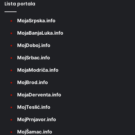
Lista portala
MojaSrpska.info
MojaBanjaLuka.info
MojDoboj.info
MojSrbac.info
MojaModriča.info
MojBrod.info
MojaDerventa.info
MojTeslić.info
MojPrnjavor.info
MojŠamac.info