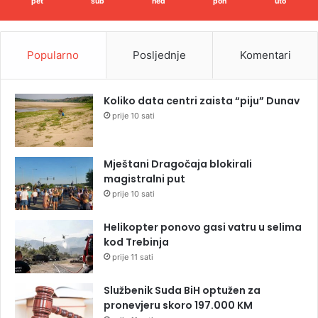
pet
sub
ned
pon
uto
Popularno
Posljednje
Komentari
Koliko data centri zaista “piju” Dunav
prije 10 sati
Mještani Dragočaja blokirali
magistralni put
prije 10 sati
Helikopter ponovo gasi vatru u selima
kod Trebinja
prije 11 sati
Službenik Suda BiH optužen za
pronevjeru skoro 197.000 KM