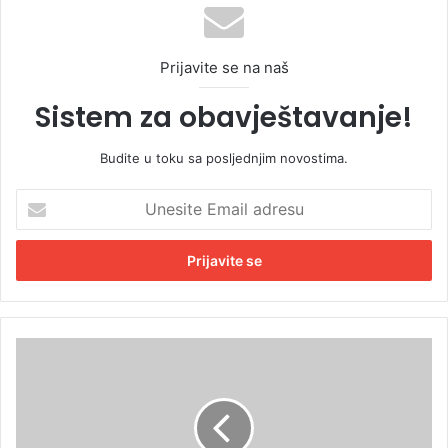
Prijavite se na naš
Sistem za obavještavanje!
Budite u toku sa posljednjim novostima.
U
n
e
s
i
t
e
E
M
m
l
a
a
i
d
l
i