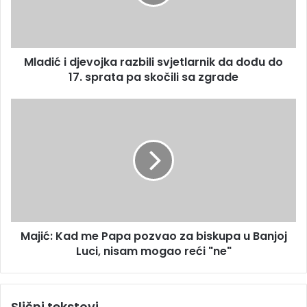
a
ć
d
i
r
d
e
j
s
Mladić i djevojka razbili svjetlarnik da dođu do
e
u
17. sprata pa skočili sa zgrade
v
o
j
M
k
a
a
j
r
i
a
ć
z
:
b
K
i
a
l
d
i
Majić: Kad me Papa pozvao za biskupa u Banjoj
m
s
Luci, nisam mogao reći "ne"
e
v
P
j
a
e
p
Slični tekstovi
t