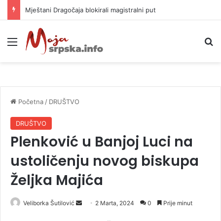
Mještani Dragočaja blokirali magistralni put
Meni
P
Početna
/
DRUŠTVO
DRUŠTVO
Plenković u Banjoj Luci na
ustoličenju novog biskupa
Željka Majića
Veliborka Šutilović
S
2 Marta, 2024
0
Prije minut
e