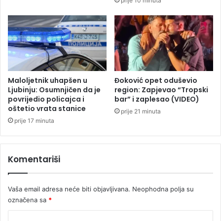
prije 10 minuta
r
k
a
l
i
i
d
z
v
a
i
v
j
i
e
k
Maloljetnik uhapšen u
Đoković opet oduševio
E
o
Ljubinju: Osumnjičen da je
region: Zapjevao “Tropski
m
l
povrijedio policajca i
bar” i zaplesao (VIDEO)
i
oštetio vrata stanice
o
prije 21 minuta
n
v
prije 17 minuta
a
o
g
z
r
i
Komentariši
a
-
d
o
e
b
Vaša email adresa neće biti objavljivana.
Neophodna polja su
u
označena sa
*
s
t
K