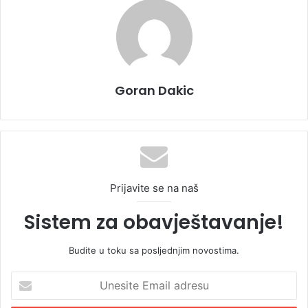
Goran Dakic
Prijavite se na naš
Sistem za obavještavanje!
Budite u toku sa posljednjim novostima.
U
n
e