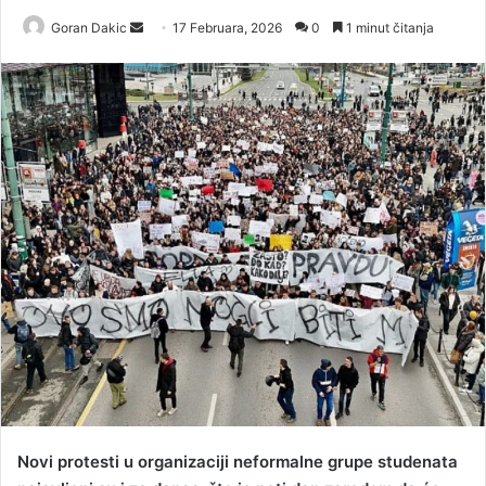
Goran Dakic
S
17 Februara, 2026
0
1 minut čitanja
e
n
d
a
n
e
m
a
i
l
Novi protesti u organizaciji neformalne grupe studenata