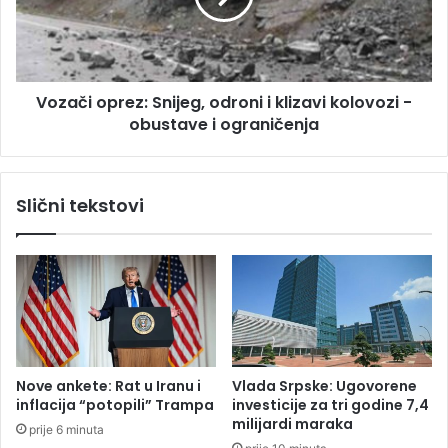
e
i
r
o
t
p
D
r
u
Vozači oprez: Snijeg, odroni i klizavi kolovozi -
e
v
obustave i ograničenja
z
a
:
l
S
,
n
Slični tekstovi
d
i
o
j
b
e
i
g
t
,
n
o
i
d
k
r
O
o
Nove ankete: Rat u Iranu i
Vlada Srpske: Ugovorene
s
n
inflacija “potopili” Trampa
investicije za tri godine 7,4
k
i
milijardi maraka
prije 6 minuta
a
i