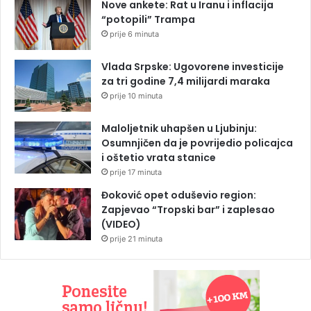
Nove ankete: Rat u Iranu i inflacija
“potopili” Trampa
prije 6 minuta
Vlada Srpske: Ugovorene investicije
za tri godine 7,4 milijardi maraka
prije 10 minuta
Maloljetnik uhapšen u Ljubinju:
Osumnjičen da je povrijedio policajca
i oštetio vrata stanice
prije 17 minuta
Đoković opet oduševio region:
Zapjevao “Tropski bar” i zaplesao
(VIDEO)
prije 21 minuta