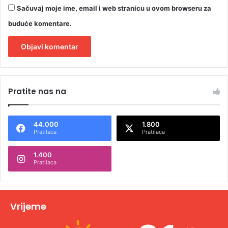
Sačuvaj moje ime, email i web stranicu u ovom browseru za
buduće komentare.
A
l
Pratite nas na
t
e
44.000
1.800
r
Pratilaca
Pratilaca
n
1.400
a
Pratilaca
t
i
v
Vrijeme
e