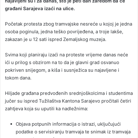
najavljeni su i za danas, što je peti dan zaredom da će
građani Sarajeva izaći na ulice.
Početak protesta zbog tramvajske nesreće u kojoj je jedna
osoba poginula, jedna teško povrijeđena, a troje lakše,
zakazan je u 12 sati ispred Zemaljskog muzeja.
Svima koji planiraju izaći na proteste vrijeme danas neće
ići u prilog s obzirom na to da je glavni grad osvanuo
pokriven snijegom, a kiša i susnježica su najavljene i
tokom dana.
Hiljade građana predvođenih srednjoškolcima i studentima
jučer su ispred Tužilaštva Kantona Sarajevo pročitali četiri
zahtjeva koja su uputili ka nadležnima:
Objava potpunih informacija o istrazi, uključujući
podatke o servisiranju tramvaja te snimak iz tramvaja