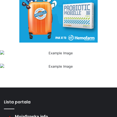
Lista portala
MojaSrpska.info