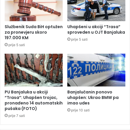
j
g
a
r
C
a
A
n
Službenik Suda BiH optužen
Uhapšeni u akciji “Trasa”
P
i
za pronevjeru skoro
sproveden u OJT Banjaluka
I
c
197.000 KM
prije 5 sati
T
a
prije 5 sati
A
m
L
a
-
,
a
o
i
g
p
r
r
a
i
n
PU Banjaluka u akciji
Banjalučanin ponovo
j
i
“Trasa”: Uhapšen trojac,
uhapšen: Ukrao BMW pa
a
č
pronađeno 14 automatskih
imao udes
v
pušaka (FOTO)
e
prije 10 sati
e
n
prije 7 sati
T
i
I
m