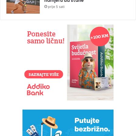
namjeru da stane
prije 5 sati