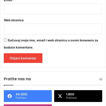
Web stranica
Sačuvaj moje ime, email i web stranicu u ovom browseru za
buduće komentare.
A
l
Pratite nas na
t
e
44.000
1.800
r
Pratilaca
Pratilaca
n