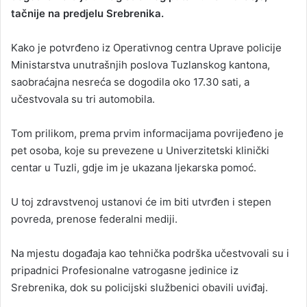
tačnije na predjelu Srebrenika.
a
n
Kako je potvrđeno iz Operativnog centra Uprave policije
e
Ministarstva unutrašnjih poslova Tuzlanskog kantona,
m
a
saobraćajna nesreća se dogodila oko 17.30 sati, a
i
učestvovala su tri automobila.
l
Tom prilikom, prema prvim informacijama povrijeđeno je
pet osoba, koje su prevezene u Univerzitetski klinički
centar u Tuzli, gdje im je ukazana ljekarska pomoć.
U toj zdravstvenoj ustanovi će im biti utvrđen i stepen
povreda, prenose federalni mediji.
Na mjestu događaja kao tehnička podrška učestvovali su i
pripadnici Profesionalne vatrogasne jedinice iz
Srebrenika, dok su policijski službenici obavili uviđaj.