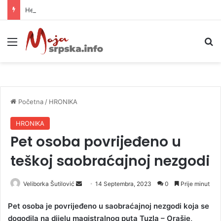
Helikopter ponovo gasi vatru u selima kod Trebinja
Meni
P
Početna
/
HRONIKA
HRONIKA
Pet osoba povrijeđeno u
teškoj saobraćajnoj nezgodi
Veliborka Šutilović
S
14 Septembra, 2023
0
Prije minut
e
Pet osoba je povrijeđeno u saobraćajnoj nezgodi koja se
n
dogodila na dijelu magistralnog puta Tuzla – Orašje,
d