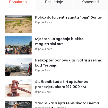
Popularno
Posljednje
Komentari
Koliko data centri zaista “piju” Dunav
prije 4 sata
Mještani Dragočaja blokirali
magistralni put
prije 4 sata
Helikopter ponovo gasi vatru u selima
kod Trebinja
prije 5 sati
Službenik Suda BiH optužen za
pronevjeru skoro 197.000 KM
prije 5 sati
Sara Mikača igra tenis života i nema