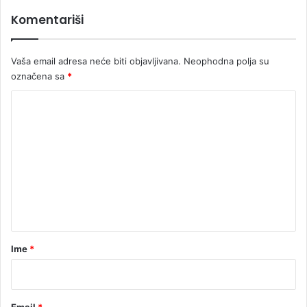
B
i
Komentariši
i
b
H
o
r
Vaša email adresa neće biti objavljivana.
Neophodna polja su
a
označena sa
*
v
a
K
k
o
u
E
m
U
e
n
t
a
r
Ime
*
*
Email
*