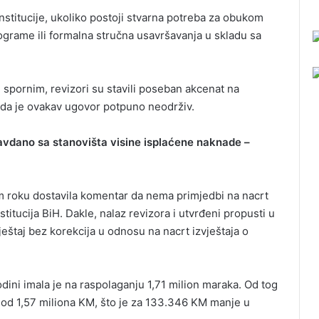
institucije, ukoliko postoji stvarna potreba za obukom
rograme ili formalna stručna usavršavanja u skladu sa
spornim, revizori su stavili poseban akcenat na
i da je ovakav ugovor potpuno neodrživ.
avdano sa stanovišta visine isplaćene naknade –
om roku dostavila komentar da nema primjedbi na nacrt
stitucija BiH. Dakle, nalaz revizora i utvrđeni propusti u
ještaj bez korekcija u odnosu na nacrt izvještaja o
odini imala je na raspolaganju 1,71 milion maraka. Od tog
i od 1,57 miliona KM, što je za 133.346 KM manje u