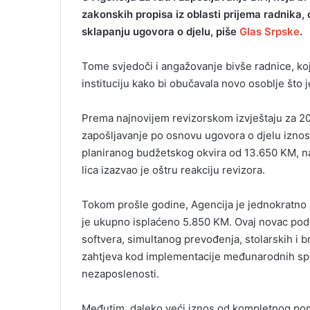
zakonskih propisa iz oblasti prijema radnika,
sklapanju ugovora o djelu, piše
Glas Srpske
.
Tome svjedoči i angažovanje bivše radnice, ko
instituciju kako bi obučavala novo osoblje što
Prema najnovijem revizorskom izvještaju za 202
zapošljavanje po osnovu ugovora o djelu iznosi
planiranog budžetskog okvira od 13.650 KM, na
lica izazvao je oštru reakciju revizora.
Tokom prošle godine, Agencija je jednokratno a
je ukupno isplaćeno 5.850 KM. Ovaj novac podij
softvera, simultanog prevođenja, stolarskih i 
zahtjeva kod implementacije međunarodnih spo
nezaposlenosti.
Međutim, daleko veći iznos od kompletnog pom