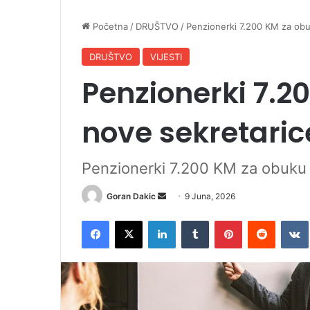
Početna
/
DRUŠTVO
/
Penzionerki 7.200 KM za obu
DRUŠTVO
VIJESTI
Penzionerki 7.2
nove sekretaric
Penzionerki 7.200 KM za obuku 
Goran Dakic
S
9 Juna, 2026
e
Facebook
X
LinkedIn
Tumblr
Pinterest
Reddit
VK
n
d
a
n
e