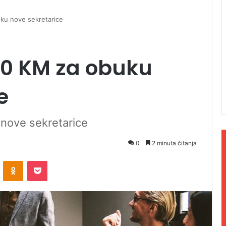
ku nove sekretarice
00 KM za obuku
e
nove sekretarice
0
2 minuta čitanja
ontakte
Odnoklassniki
Pocket