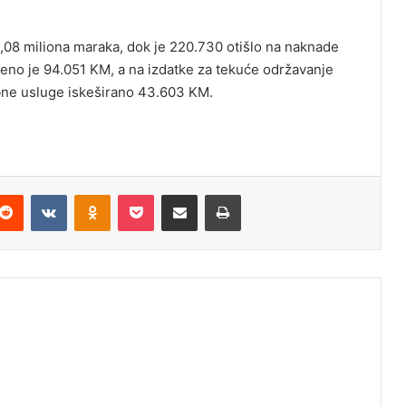
 1,08 miliona maraka, dok je 220.730 otišlo na naknade
eno je 94.051 KM, a na izdatke za tekuće održavanje
bne usluge iskeširano 43.603 KM.
Reddit
VKontakte
Odnoklassniki
Pocket
Podijeli putem Emaila
Odštampaj