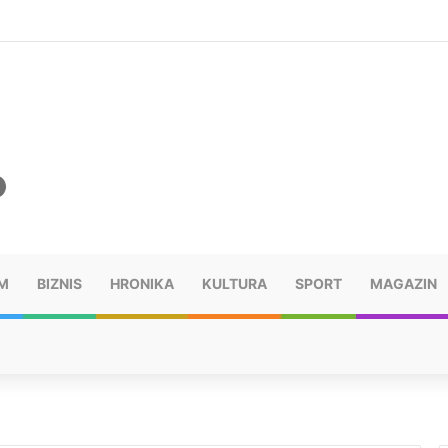
šu: “Taj poraz me uništio”
M
BIZNIS
HRONIKA
KULTURA
SPORT
MAGAZIN