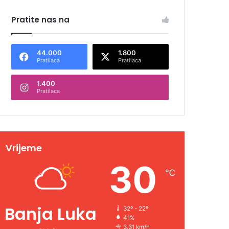
Pratite nas na
44.000
1.800
Pratilaca
Pratilaca
1.400
Pratilaca
Vrijeme
30
℃
Banja Luka
32º - 22º
41%
3.31 km/h