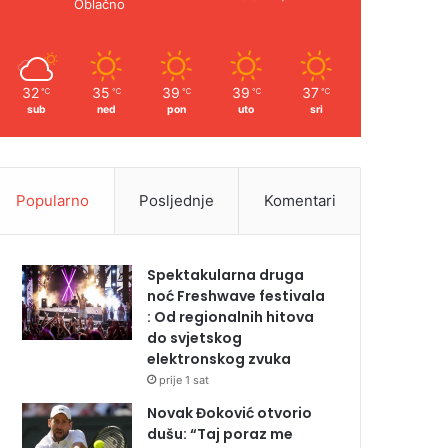
Oblačno
32
35
39
39
37
℃
℃
℃
℃
℃
sub
ned
pon
uto
sri
Popularno
Posljednje
Komentari
Spektakularna druga
noć Freshwave festivala
: Od regionalnih hitova
do svjetskog
elektronskog zvuka
prije 1 sat
Novak Đoković otvorio
dušu: “Taj poraz me