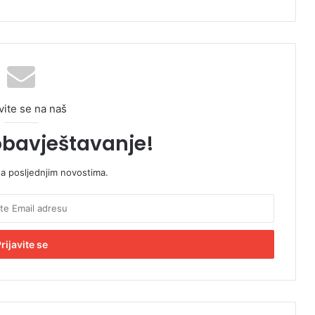
vite se na naš
obavještavanje!
sa posljednjim novostima.