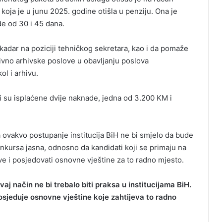
oja je u junu 2025. godine otišla u penziju. Ona je
e od 30 i 45 dana.
adar na poziciji tehničkog sekretara, kao i da pomaže
ivno arhivske poslove u obavljanju poslova
l i arhivu.
 su isplaćene dvije naknade, jedna od 3.200 KM i
a ovakvo postupanje institucija BiH ne bi smjelo da bude
onkursa jasna, odnosno da kandidati koji se primaju na
e i posjedovati osnovne vještine za to radno mjesto.
j način ne bi trebalo biti praksa u institucijama BiH.
osjeduje osnovne vještine koje zahtijeva to radno