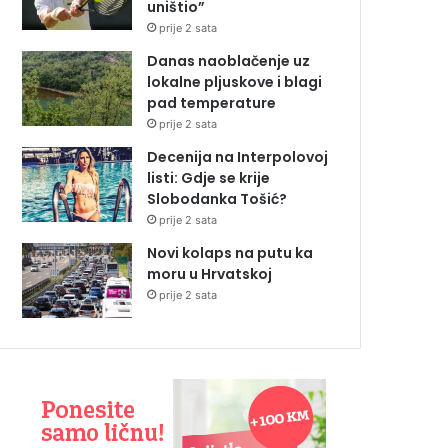
uništio”
prije 2 sata
Danas naoblačenje uz
lokalne pljuskove i blagi
pad temperature
prije 2 sata
Decenija na Interpolovoj
listi: Gdje se krije
Slobodanka Tošić?
prije 2 sata
Novi kolaps na putu ka
moru u Hrvatskoj
prije 2 sata