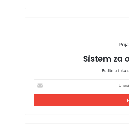
Prija
Sistem za 
Budite u toku 
U
n
e
s
i
t
e
E