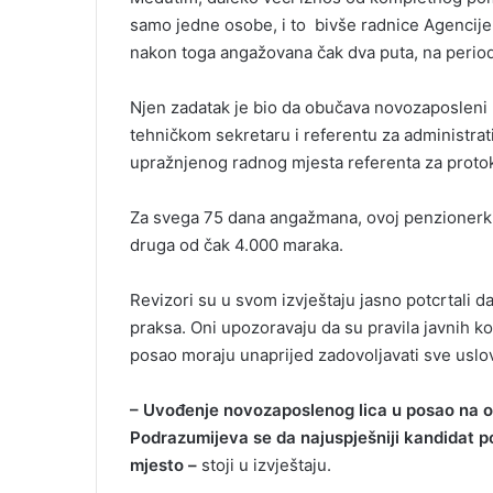
samo jedne osobe, i to bivše radnice Agencije k
nakon toga angažovana čak dva puta, na period
Njen zadatak je bio da obučava novozaposleni k
tehničkom sekretaru i referentu za administrat
upražnjenog radnog mjesta referenta za protoko
Za svega 75 dana angažmana, ovoj penzionerki
druga od čak 4.000 maraka.
Revizori su u svom izvještaju jasno potcrtali d
praksa. Oni upozoravaju da su pravila javnih k
posao moraju unaprijed zadovoljavati sve uslov
– Uvođenje novozaposlenog lica u posao na ova
Podrazumijeva se da najuspješniji kandidat p
mjesto –
stoji u izvještaju.