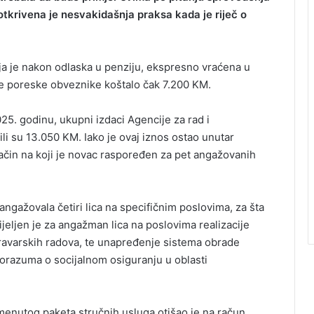
 otkrivena je nesvakidašnja praksa kada je riječ o
ja je nakon odlaska u penziju, ekspresno vraćena u
 je poreske obveznike koštalo čak 7.200 KM.
5. godinu, ukupni izdaci Agencije za rad i
li su 13.050 KM. Iako je ovaj iznos ostao unutar
čin na koji je novac raspoređen za pet angažovanih
ngažovala četiri lica na specifičnim poslovima, za šta
eljen je za angažman lica na poslovima realizacije
bravarskih radova, te unapređenje sistema obrade
razuma o socijalnom osiguranju u oblasti
enutog paketa stručnih usluga otišao je na račun