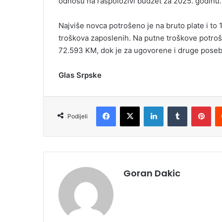
odnosu na raspoloživi budžet za 2025. godinu.
Najviše novca potrošeno je na bruto plate i to
troškova zaposlenih. Na putne troškove potroš
72.593 KM, dok je za ugovorene i druge pose
Glas Srpske
Facebook
X
LinkedIn
Tumblr
Pinterest
Podijeli
Goran Dakic