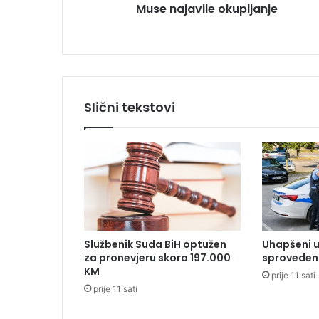
Muse najavile okupljanje
u
d
B
i
H
,
p
Slični tekstovi
r
i
s
t
a
l
i
c
e
Službenik Suda BiH optužen
Uhapšeni u
S
za pronevjeru skoro 197.000
sproveden 
a
KM
prije 11 sati
n
prije 11 sati
i
n