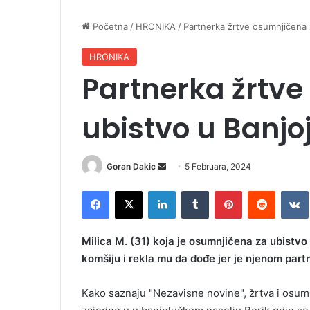
Početna
/
HRONIKA
/
Partnerka žrtve osumnjičena z
HRONIKA
Partnerka žrtv
ubistvo u Banjoj
Goran Dakic
S
5 Februara, 2024
e
Facebook
X
LinkedIn
Tumblr
Pinterest
Reddit
VK
n
d
a
Milica M. (31) koja je osumnjičena za ubistvo
n
komšiju i rekla mu da dođe jer je njenom partn
e
m
Kako saznaju "Nezavisne novine", žrtva i osumn
a