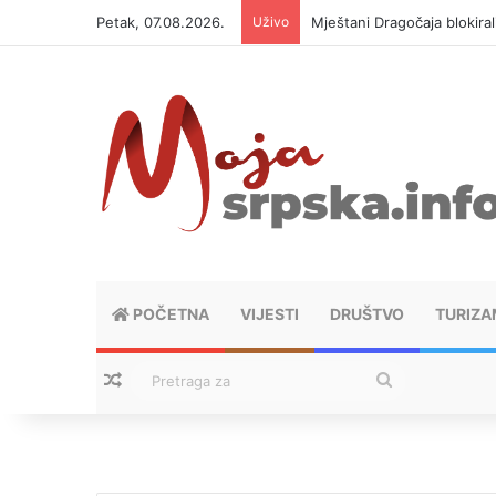
Petak, 07.08.2026.
Uživo
Mještani Dragočaja blokiral
POČETNA
VIJESTI
DRUŠTVO
TURIZA
Nasumični tekstovi
Pretraga
za