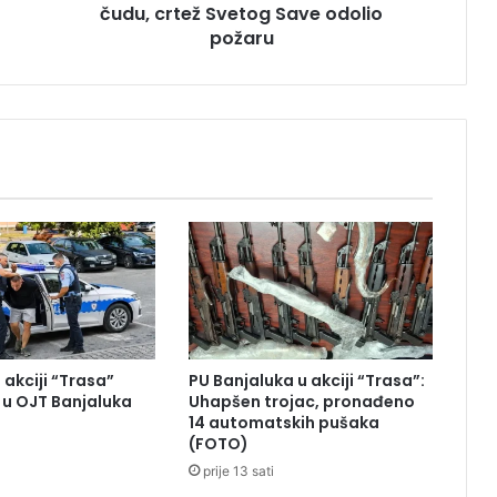
čudu, crtež Svetog Save odolio
i
z
požaru
L
a
k
t
a
š
a
s
v
j
e
d
o
č
 akciji “Trasa”
PU Banjaluka u akciji “Trasa”:
i
u OJT Banjaluka
Uhapšen trojac, pronađeno
l
14 automatskih pušaka
i
(FOTO)
č
prije 13 sati
u