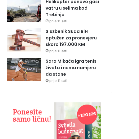
Helikopter ponovo gasi
vatru u selima kod
Trebinja
prije 11 sati
Službenik Suda BiH
optužen za pronevjeru
skoro 197.000 KM
prije 11 sati
Sara Mikača igra tenis
života i nema namjeru
da stane
prije 11 sati