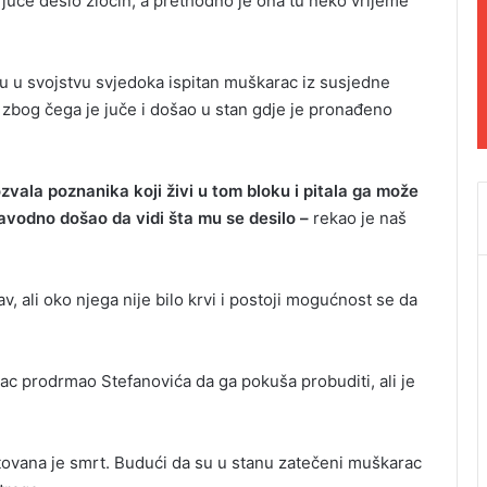
juče desio zločin, a prethodno je ona tu neko vrijeme
ju u svojstvu svjedoka ispitan muškarac iz susjedne
 zbog čega je juče i došao u stan gdje je pronađeno
vala poznanika koji živi u tom bloku i pitala ga može
 navodno došao da vidi šta mu se desilo –
rekao je naš
, ali oko njega nije bilo krvi i postoji mogućnost se da
c prodrmao Stefanovića da ga pokuša probuditi, ali je
atovana je smrt. Budući da su u stanu zatečeni muškarac