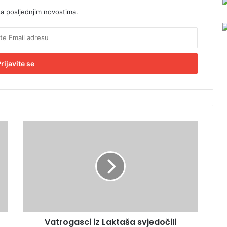
sa posljednjim novostima.
V
a
t
r
o
g
a
s
c
Vatrogasci iz Laktaša svjedočili
i