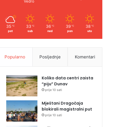
Vedro
35
33
36
39
38
℃
℃
℃
℃
℃
pet
sub
ned
pon
uto
Popularno
Posljednje
Komentari
Koliko data centri zaista
“piju” Dunav
prije 10 sati
Mještani Dragočaja
blokirali magistralni put
prije 10 sati