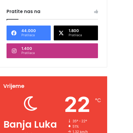
Pratite nas na
44.000
1.800
Pratilaca
Pratilaca
1.400
Pratilaca
Vrijeme
22
℃
Banja Luka
35º - 22º
51%
1.32 km/h