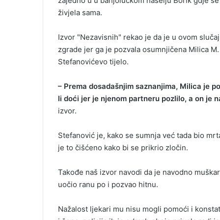
zajedno u u banjolučkom naselju Borik gdje se 
i
živjela sama.
l
Izvor "Nezavisnih" rekao je da je u ovom sluča
zgrade jer ga je pozvala osumnjičena Milica M.
Stefanovićevo tijelo.
– Prema dosadašnjim saznanjima, Milica je poz
li doći jer je njenom partneru pozlilo, a on je
izvor.
Stefanović je, kako se sumnja već tada bio mrtav
je to čišćeno kako bi se prikrio zločin.
Takođe naš izvor navodi da je navodno muškara
uočio ranu po i pozvao hitnu.
Nažalost ljekari mu nisu mogli pomoći i konst