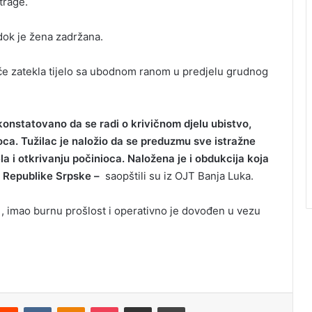
strage.
dok je žena zadržana.
juče zatekla tijelo sa ubodnom ranom u predjelu grudnog
 konstatovano da se radi o krivičnom djelu ubistvo,
oca. Tužilac je naložio da se preduzmu sve istražne
la i otkrivanju počinioca. Naložena je i obdukcija koja
u Republike Srpske –
saopštili su iz OJT Banja Luka.
i , imao burnu prošlost i operativno je dovođen u vezu
Reddit
VKontakte
Odnoklassniki
Pocket
Podijeli putem Emaila
Odštampaj