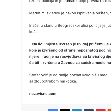
i žena, policija ih je odmah oboje privela radi i
Međutim, svjedok je nakon ispitivanja pušten, 
Inače, u stanu u Beogradskoj ulici policija je 
koša.
– Na licu mjesta izvršen je uviđaj pri čemu je
koje je izvršeno od strane nepoznatog počini
mjere i radnje na rasvjetljavanju krivičnog dje
će biti izvršena u Zavodu za sudsku medicin
Stefanović je od ranije poznat kako pišu medij
sa zloupotrebom narkotika.
nezavisne.com
Facebook
X
LinkedIn
Tumblr
Pinterest