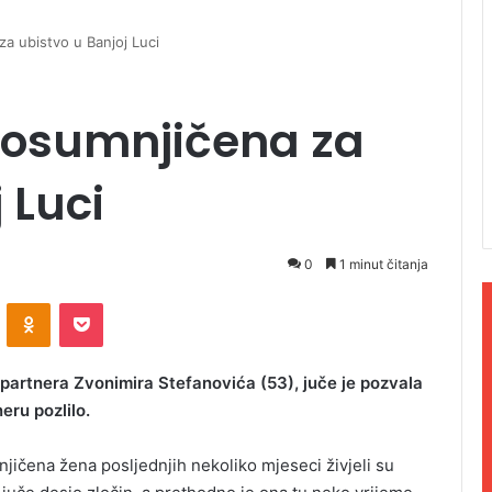
a ubistvo u Banjoj Luci
e osumnjičena za
 Luci
0
1 minut čitanja
ontakte
Odnoklassniki
Pocket
 partnera Zvonimira Stefanovića (53), juče je pozvala
eru pozlilo.
jičena žena posljednjih nekoliko mjeseci živjeli su