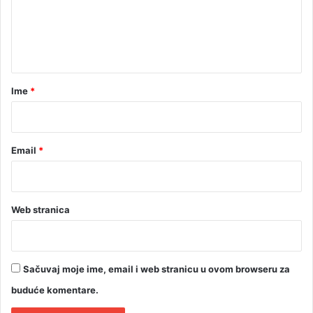
e
n
t
a
r
Ime
*
*
Email
*
Web stranica
Sačuvaj moje ime, email i web stranicu u ovom browseru za
buduće komentare.