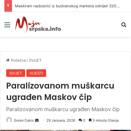
Maskirani razbojnici iz budvanskog marketa odnijeli 320.000 evra
Meni
P
Početna
/
SVIJET
SVIJET
VIJESTI
Paralizovanom muškarcu
ugrađen Maskov čip
Paralizovanom muškarcu ugrađen Maskov čip
Goran Dakic
S
29 Januara, 2026
0
3 minuta čitanja
e