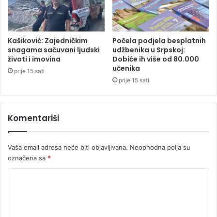
a
M
i
l
Kašiković: Zajedničkim
Počela podjela besplatnih
o
snagama sačuvani ljudski
udžbenika u Srpskoj:
životi i imovina
Dobiće ih više od 80.000
š
učenika
a
prije 15 sati
M
prije 15 sati
e
d
e
Komentariši
n
i
c
Vaša email adresa neće biti objavljivana.
Neophodna polja su
e
označena sa
*
K
o
m