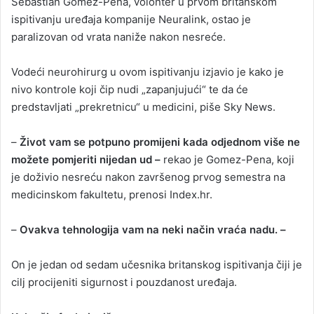
Sebastian Gomez-Pena, volonter u prvom britanskom
ispitivanju uređaja kompanije Neuralink, ostao je
paralizovan od vrata naniže nakon nesreće.
Vodeći neurohirurg u ovom ispitivanju izjavio je kako je
nivo kontrole koji čip nudi „zapanjujući“ te da će
predstavljati „prekretnicu“ u medicini, piše Sky News.
–
Život vam se potpuno promijeni kada odjednom više ne
možete pomjeriti nijedan ud –
rekao je Gomez-Pena, koji
je doživio nesreću nakon završenog prvog semestra na
medicinskom fakultetu, prenosi Index.hr.
–
Ovakva tehnologija vam na neki način vraća nadu. –
On je jedan od sedam učesnika britanskog ispitivanja čiji je
cilj procijeniti sigurnost i pouzdanost uređaja.