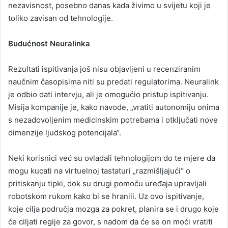
nezavisnost, posebno danas kada živimo u svijetu koji je
toliko zavisan od tehnologije.
Budućnost Neuralinka
Rezultati ispitivanja još nisu objavljeni u recenziranim
naučnim časopisima niti su predati regulatorima. Neuralink
je odbio dati intervju, ali je omogućio pristup ispitivanju.
Misija kompanije je, kako navode, „vratiti autonomiju onima
s nezadovoljenim medicinskim potrebama i otključati nove
dimenzije ljudskog potencijala“.
Neki korisnici već su ovladali tehnologijom do te mjere da
mogu kucati na virtuelnoj tastaturi „razmišljajući“ o
pritiskanju tipki, dok su drugi pomoću uređaja upravljali
robotskom rukom kako bi se hranili. Uz ovo ispitivanje,
koje cilja područja mozga za pokret, planira se i drugo koje
će ciljati regije za govor, s nadom da će se on moći vratiti