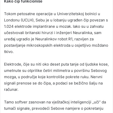
Kako čip funkcioniše
Tokom petosatne operacije u Univerzitetskoj bolnici u
Londonu (UCLH), Sebu je u lobanju ugrađen čip povezan s
1.024 elektrode implantirane u mozak. Iako su u zahvatu
učestvovali britanski hirurzi i inženjeri Neuralinka, sam
uređaj ugradio je Neuralinkov robot R1, razvijen za
postavljanje mikroskopskih elektroda u osjetljivo moždano
tkivo.
Elektrode, čije su niti oko deset puta tanje od ljudske kose,
umetnute su otprilike četiri milimetra u površinu Sebovog
mozga, u područje koje kontroliše pokrete ruku. Nervni
signali prenose se do čipa, a podaci se bežično šalju na
računar.
Tamo softver zasnovan na vještačkoj inteligenciji „uči“ da
tumači signale, prevodeći Sebove namjere o pokretanju