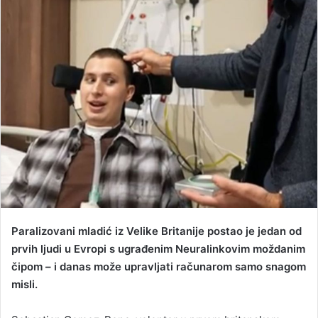
n
d
a
n
e
m
a
i
l
Paralizovani mladić iz Velike Britanije postao je jedan od
prvih ljudi u Evropi s ugrađenim Neuralinkovim moždanim
čipom – i danas može upravljati računarom samo snagom
misli.