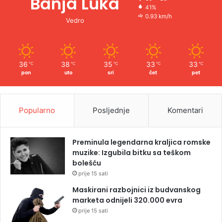
Banja Luka
41%
0.93 km/h
Vedro
36
38
35
33
33
℃
℃
℃
℃
℃
pon
uto
sri
čet
pet
Popularno
Posljednje
Komentari
Preminula legendarna kraljica romske
muzike: Izgubila bitku sa teškom
bolešću
prije 15 sati
Maskirani razbojnici iz budvanskog
marketa odnijeli 320.000 evra
prije 15 sati