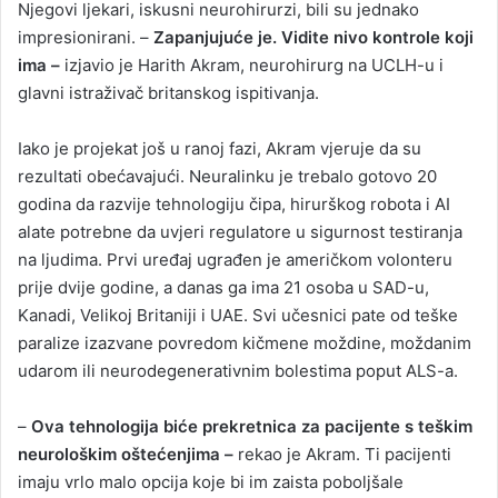
Njegovi ljekari, iskusni neurohirurzi, bili su jednako
impresionirani. –
Zapanjujuće je. Vidite nivo kontrole koji
ima –
izjavio je Harith Akram, neurohirurg na UCLH-u i
glavni istraživač britanskog ispitivanja.
Iako je projekat još u ranoj fazi, Akram vjeruje da su
rezultati obećavajući. Neuralinku je trebalo gotovo 20
godina da razvije tehnologiju čipa, hirurškog robota i AI
alate potrebne da uvjeri regulatore u sigurnost testiranja
na ljudima. Prvi uređaj ugrađen je američkom volonteru
prije dvije godine, a danas ga ima 21 osoba u SAD-u,
Kanadi, Velikoj Britaniji i UAE. Svi učesnici pate od teške
paralize izazvane povredom kičmene moždine, moždanim
udarom ili neurodegenerativnim bolestima poput ALS-a.
–
Ova tehnologija biće prekretnica za pacijente s teškim
neurološkim oštećenjima –
rekao je Akram. Ti pacijenti
imaju vrlo malo opcija koje bi im zaista poboljšale