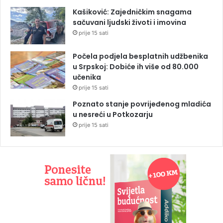
Kašiković: Zajedničkim snagama
sačuvani ljudski životi i imovina
prije 15 sati
Počela podjela besplatnih udžbenika
u Srpskoj: Dobiće ih više od 80.000
učenika
prije 15 sati
Poznato stanje povrijeđenog mladića
u nesreći u Potkozarju
prije 15 sati