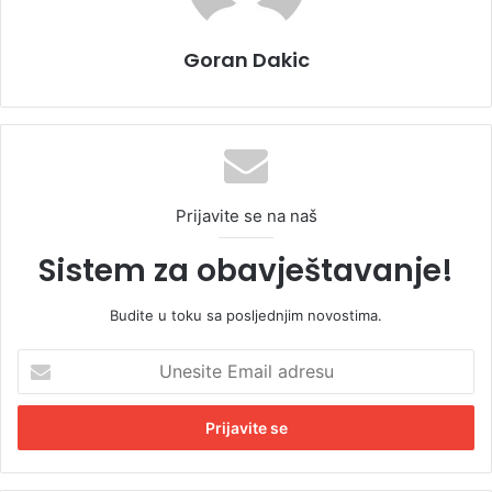
Goran Dakic
Prijavite se na naš
Sistem za obavještavanje!
Budite u toku sa posljednjim novostima.
U
n
e
s
i
t