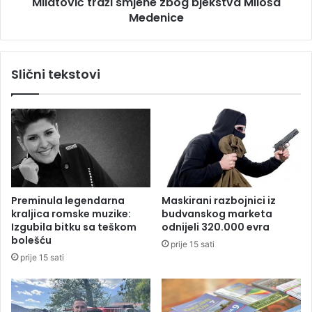
Milatović traži smjene zbog bjekstva Miloša
n
t
e
Medenice
r
z
a
d
ž
r
i
Slični tekstovi
a
s
v
m
j
e
n
e
z
b
o
Preminula legendarna
Maskirani razbojnici iz
g
kraljica romske muzike:
budvanskog marketa
b
Izgubila bitku sa teškom
odnijeli 320.000 evra
j
bolešću
prije 15 sati
e
prije 15 sati
k
s
t
v