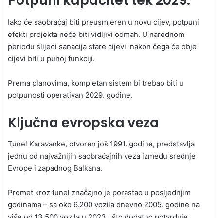
Potpuni kapacitet tek 2029.
Iako će saobraćaj biti preusmjeren u novu cijev, potpuni
efekti projekta neće biti vidljivi odmah. U narednom
periodu slijedi sanacija stare cijevi, nakon čega će obje
cijevi biti u punoj funkciji.
Prema planovima, kompletan sistem bi trebao biti u
potpunosti operativan 2029. godine.
Ključna evropska veza
Tunel Karavanke, otvoren još 1991. godine, predstavlja
jednu od najvažnijih saobraćajnih veza između srednje
Evrope i zapadnog Balkana.
Promet kroz tunel značajno je porastao u posljednjim
godinama – sa oko 6.200 vozila dnevno 2005. godine na
više od 13.500 vozila u 2023., što dodatno potvrđuje