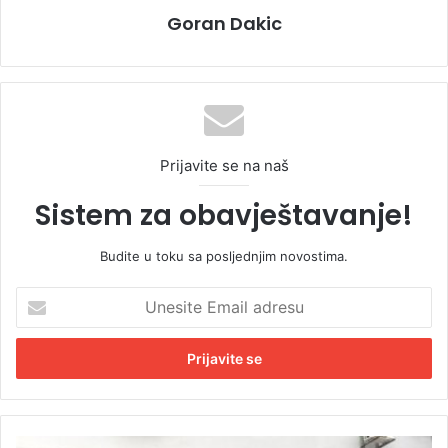
Goran Dakic
Prijavite se na naš
Sistem za obavještavanje!
Budite u toku sa posljednjim novostima.
U
n
e
s
i
t
e
E
C