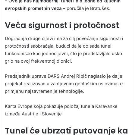
– Ovo je naš najmoderniji tunel i dio jedne od ključnih
evropskih prometnih veza –
poručila je Bratušek.
Veća sigurnost i protočnost
Dogradnja druge cijevi ima za cilj povećanje sigurnosti i
protočnosti saobraćaja, budući da je do sada tunel
funkcionisao kao jednocijevni, što je predstavljalo usko
grlo na ovoj frekventnoj dionici.
Predsjednik uprave DARS Andrej Ribič naglasio je da je
projekat realizovan u zahtjevnim geološkim uslovima uz
primjenu najsavremenije tehnologije.
Karta Evrope koja pokazuje položaj tunela Karavanke
između Austrije i Slovenije
Tunel će ubrzati putovanje ka