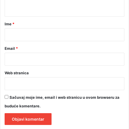
t
a
r
Ime
*
*
Email
*
Web stranica
Sačuvaj moje ime, email i web stranicu u ovom browseru za
buduće komentare.