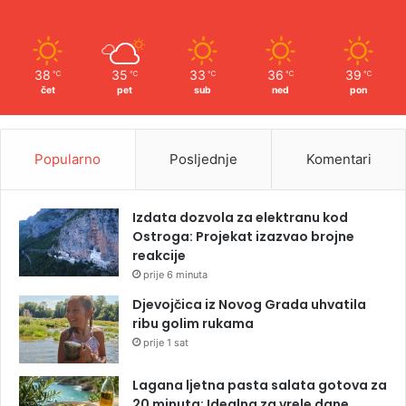
38
35
33
36
39
℃
℃
℃
℃
℃
čet
pet
sub
ned
pon
Popularno
Posljednje
Komentari
Izdata dozvola za elektranu kod
Ostroga: Projekat izazvao brojne
reakcije
prije 6 minuta
Djevojčica iz Novog Grada uhvatila
ribu golim rukama
prije 1 sat
Lagana ljetna pasta salata gotova za
20 minuta: Idealna za vrele dane