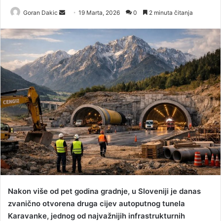
Goran Dakic
S
19 Marta, 2026
0
2 minuta čitanja
e
n
d
a
n
e
m
a
i
l
Nakon više od pet godina gradnje, u Sloveniji je danas
zvanično otvorena druga cijev autoputnog tunela
Karavanke, jednog od najvažnijih infrastrukturnih