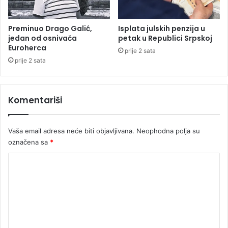
b
o
o
z
r
i
Preminuo Drago Galić,
Isplata julskih penzija u
n
v
jedan od osnivača
petak u Republici Srpskoj
e
a
Euroherca
prije 2 sata
t
u
prije 2 sata
e
z
h
H
n
D
Komentariši
o
V
l
o
o
i
Vaša email adresa neće biti objavljivana.
Neophodna polja su
g
c
i
označena sa
*
e
j
K
e
o
m
e
n