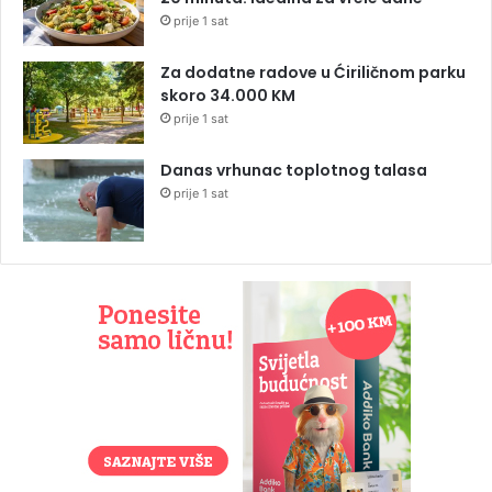
prije 1 sat
Za dodatne radove u Ćiriličnom parku
skoro 34.000 KM
prije 1 sat
Danas vrhunac toplotnog talasa
prije 1 sat