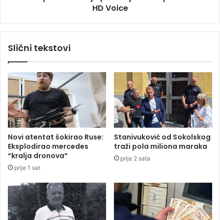
u
HD Voice
4
”
s
7
e
4
r
Slični tekstovi
,
i
5
j
m
a
i
p
l
o
i
d
o
i
n
ž
a
e
Novi atentat šokirao Ruse:
Stanivuković od Sokolskog
z
j
Eksplodirao mercedes
traži pola miliona maraka
a
a
“kralja dronova”
prije 2 sata
n
s
prije 1 sat
o
n
v
o
e
ć
i
u
z
p