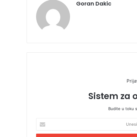
Goran Dakic
Prija
Sistem za 
Budite u toku 
U
n
e