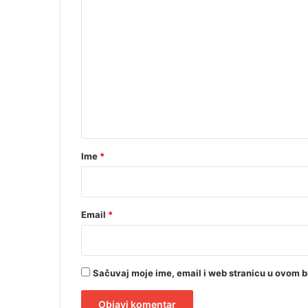
K
d
r
o
e
m
đ
e
e
n
n
p
r
t
i
a
t
r
v
Ime
*
o
*
r
Email
*
Sačuvaj moje ime, email i web stranicu u ovom 