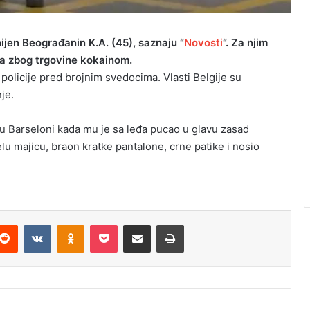
bijen Beograđanin K.A. (45), saznaju “
Novosti
“. Za njim
ica zbog trgovine kokainom.
policije pred brojnim svedocima. Vlasti Belgije su
je.
 u Barseloni kada mu je sa leđa pucao u glavu zasad
lu majicu, braon kratke pantalone, crne patike i nosio
Reddit
VKontakte
Odnoklassniki
Pocket
Podijeli putem Emaila
Odštampaj