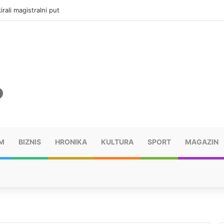
vatru u selima kod Trebinja
M
BIZNIS
HRONIKA
KULTURA
SPORT
MAGAZIN