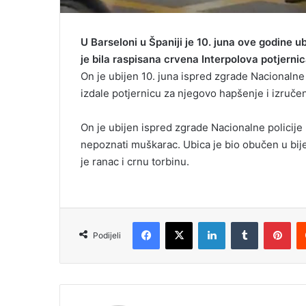
U Barseloni u Španiji je 10. juna ove godine u
je bila raspisana crvena Interpolova potjern
On je ubijen 10. juna ispred zgrade Nacionalne 
izdale potjernicu za njegovo hapšenje i izručen
On je ubijen ispred zgrade Nacionalne policije
nepoznati muškarac. Ubica je bio obučen u bije
je ranac i crnu torbinu.
Facebook
X
LinkedIn
Tumblr
Pinterest
Podijeli