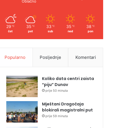
Oblačno
29
35
33
35
38
℃
℃
℃
℃
℃
čet
pet
sub
ned
pon
Popularno
Posljednje
Komentari
Koliko data centri zaista
“piju” Dunav
prije 50 minuta
Mještani Dragočaja
blokirali magistralni put
prije 59 minuta