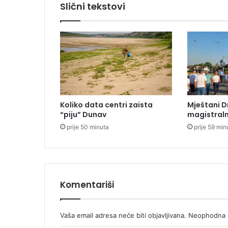
Slični tekstovi
i
s
t
v
o
u
V
e
l
Koliko data centri zaista
Mještani D
i
“piju” Dunav
magistraln
k
prije 50 minuta
prije 59 min
o
j
K
l
a
d
Komentariši
u
š
i
Vaša email adresa neće biti objavljivana.
Neophodna p
o