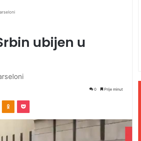
arseloni
Srbin ubijen u
arseloni
0
Prije minut
ontakte
Odnoklassniki
Pocket