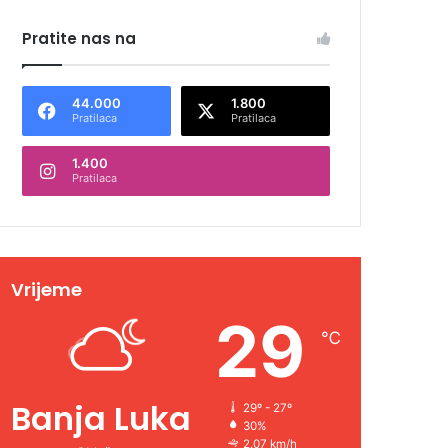
Pratite nas na
44.000
1.800
Pratilaca
Pratilaca
1.400
Pratilaca
Vrijeme
29
℃
Banja Luka
29º - 27º
30%
2.07 km/h