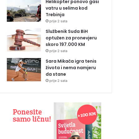
Helikopter ponovo gasi
vatru u selima kod
Trebinja
prije 2 sata
Službenik Suda BiH
optužen za pronevjeru
skoro 197.000 KM
prije 2 sata
Sara Mikača igra tenis
života i nema namjeru
da stane
prije 2 sata