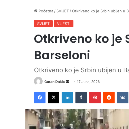
Početna
/
SVIJET
/
Otkriveno ko je Srbin ubijen u B
SVIJET
VIJESTI
Otkriveno ko je 
Barseloni
Otkriveno ko je Srbin ubijen u B
Goran Dakic
S
17 Juna, 2026
e
Facebook
X
LinkedIn
Tumblr
Pinterest
Reddit
VK
n
d
a
n
e