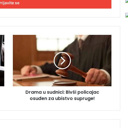
D
r
a
m
a
u
s
u
d
Drama u sudnici: Bivši policajac
n
osuđen za ubistvo supruge!
i
c
i
:
B
i