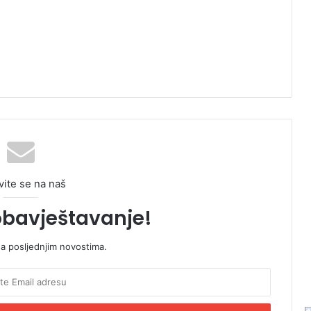
vite se na naš
obavještavanje!
sa posljednjim novostima.