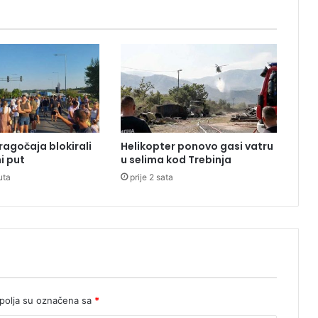
v
š
i
p
o
l
i
c
a
ragočaja blokirali
Helikopter ponovo gasi vatru
j
i put
u selima kod Trebinja
a
uta
prije 2 sata
c
o
s
u
đ
e
n
z
a
olja su označena sa
*
u