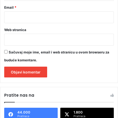
Email
*
Web stranica
Sačuvaj moje ime, email i web stranicu u ovom browseru za
buduće komentare.
A
l
Pratite nas na
t
e
44.000
1.800
r
Pratilaca
Pratilaca