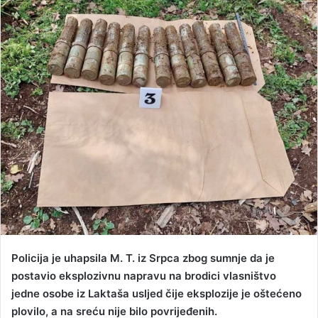
n
d
a
n
e
m
a
i
l
Policija je uhapsila M. T. iz Srpca zbog sumnje da je
postavio eksplozivnu napravu na brodici vlasništvo
jedne osobe iz Laktaša usljed čije eksplozije je oštećeno
plovilo, a na sreću nije bilo povrijeđenih.