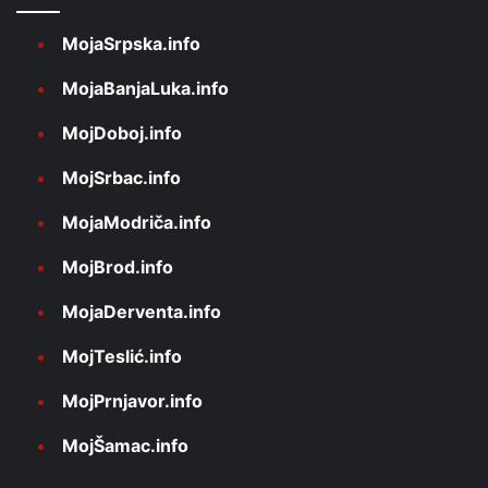
MojaSrpska.info
MojaBanjaLuka.info
MojDoboj.info
MojSrbac.info
MojaModriča.info
MojBrod.info
MojaDerventa.info
MojTeslić.info
MojPrnjavor.info
MojŠamac.info