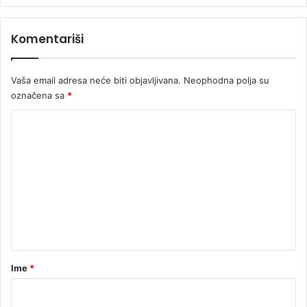
o
s
Komentariši
a
č
A
Vaša email adresa neće biti objavljivana.
Neophodna polja su
b
označena sa
*
r
a
K
h
o
a
m
m
L
e
i
n
n
k
t
o
l
a
n
r
Ime
*
"
*