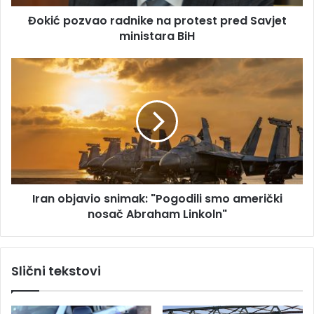
e
v
s
Đokić pozvao radnike na protest pred Savjet
a
u
ministara BiH
o
r
a
I
d
r
n
a
i
n
k
o
e
b
n
j
a
a
p
v
r
Iran objavio snimak: "Pogodili smo američki
i
o
nosač Abraham Linkoln"
o
t
s
e
n
s
i
Slični tekstovi
t
m
p
a
r
k