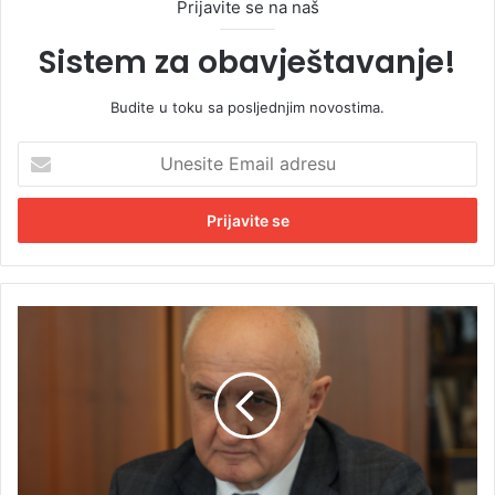
Prijavite se na naš
Sistem za obavještavanje!
Budite u toku sa posljednjim novostima.
U
n
e
s
i
t
e
E
Đ
m
o
a
k
i
i
l
ć
a
p
d
o
r
z