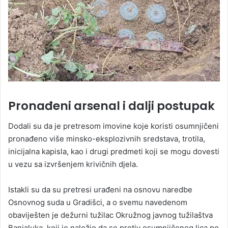
Pronađeni arsenal i dalji postupak
Dodali su da je pretresom imovine koje koristi osumnjičeni
pronađeno više minsko-eksplozivnih sredstava, trotila,
inicijalna kapisla, kao i drugi predmeti koji se mogu dovesti
u vezu sa izvršenjem krivičnih djela.
Istakli su da su pretresi urađeni na osnovu naredbe
Osnovnog suda u Gradišci, a o svemu navedenom
obaviješten je dežurni tužilac Okružnog javnog tužilaštva
Banjaluka, koji je naložio da se protiv osumnjičenog lica po