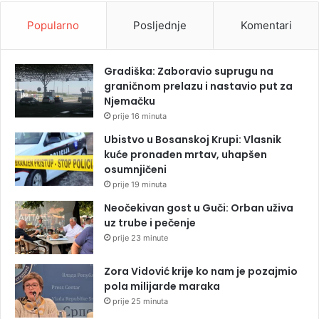
Popularno
Posljednje
Komentari
Gradiška: Zaboravio suprugu na
graničnom prelazu i nastavio put za
Njemačku
prije 16 minuta
Ubistvo u Bosanskoj Krupi: Vlasnik
kuće pronađen mrtav, uhapšen
osumnjičeni
prije 19 minuta
Neočekivan gost u Guči: Orban uživa
uz trube i pečenje
prije 23 minute
Zora Vidović krije ko nam je pozajmio
pola milijarde maraka
prije 25 minuta