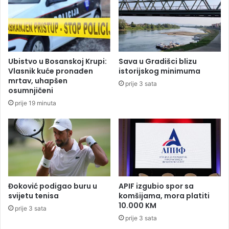
e
:
d
"
S
P
a
o
v
g
j
o
Ubistvo u Bosanskoj Krupi:
Sava u Gradišci blizu
e
d
Vlasnik kuće pronađen
istorijskog minimuma
t
i
mrtav, uhapšen
prije 3 sata
m
l
osumnjičeni
i
i
prije 19 minuta
n
s
i
m
s
o
t
a
a
m
r
e
a
r
B
i
Đoković podigao buru u
APIF izgubio spor sa
i
č
svijetu tenisa
komšijama, mora platiti
H
10.000 KM
k
prije 3 sata
i
prije 3 sata
n