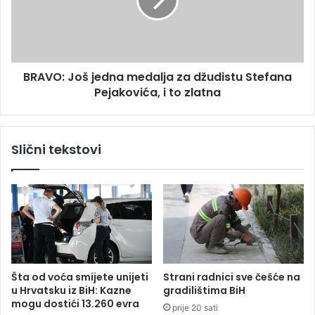
o
O
s
:
l
J
i
o
j
š
e
BRAVO: Još jedna medalja za džudistu Stefana
j
D
Pejakovića, i to zlatna
e
o
d
d
n
i
a
Slični tekstovi
k
m
a
e
:
d
I
a
m
l
a
j
l
a
i
z
n
a
Šta od voća smijete unijeti
Strani radnici sve češće na
a
d
u Hrvatsku iz BiH: Kazne
gradilištima BiH
j
ž
mogu dostići 13.260 evra
prije 20 sati
m
u