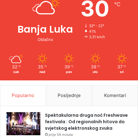
30
℃
:
Banja Luka
32º - 22º
41%
3.31 km/h
Oblačno
32
35
39
39
37
℃
℃
℃
℃
℃
sub
ned
pon
uto
sri
Popularno
Posljednje
Komentari
Spektakularna druga noć Freshwave
festivala : Od regionalnih hitova do
svjetskog elektronskog zvuka
prije 59 minuta