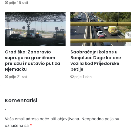
prije 15 sati
o
d
ć
i
n
s
i
t
j
u
i
S
p
t
o
e
Gradiška: Zaboravio
Saobraćajni kolaps u
l
f
suprugu na graničnom
Banjaluci: Duge kolone
i
a
prelazu i nastavio put za
vozila kod Prijedorske
t
Njemačku
petlje
n
i
a
prije 21 sat
prije 1 dan
č
P
a
e
r
j
Komentariši
u
a
S
k
r
o
Vaša email adresa neće biti objavljivana.
Neophodna polja su
p
v
označena sa
*
s
i
k
ć