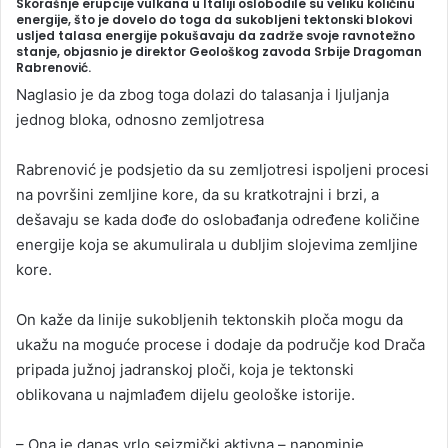
Skorašnje erupcije vulkana u Italiji oslobodile su veliku količinu
n
energije, što je dovelo do toga da sukobljeni tektonski blokovi
usljed talasa energije pokušavaju da zadrže svoje ravnotežno
d
stanje, objasnio je direktor Geološkog zavoda Srbije Dragoman
a
Rabrenović.
n
Naglasio je da zbog toga dolazi do talasanja i ljuljanja
e
jednog bloka, odnosno zemljotresa
m
a
Rabrenović je podsjetio da su zemljotresi ispoljeni procesi
i
na površini zemljine kore, da su kratkotrajni i brzi, a
l
dešavaju se kada dođe do oslobađanja određene količine
energije koja se akumulirala u dubljim slojevima zemljine
kore.
On kaže da linije sukobljenih tektonskih ploča mogu da
ukažu na moguće procese i dodaje da područje kod Drača
pripada južnoj jadranskoj ploči, koja je tektonski
oblikovana u najmlađem dijelu geološke istorije.
– Ona je danas vrlo seizmički aktivna – napominje