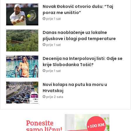
Novak Đoković otvorio dušu: “Taj
poraz me uništio”
prije 1 sat
Danas naoblačenje uz lokalne
pljuskove i blagi pad temperature
prije 1 sat
Decenija na Interpolovoj listi: Gdje se
krije Slobodanka Tošić?
prije 1 sat
Novi kolaps na putu ka moru u
Hrvatskoj
prije 2 sata