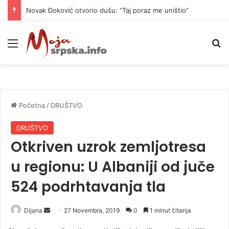
Novak Đoković otvorio dušu: “Taj poraz me uništio”
Meni
P
Početna
/
DRUŠTVO
DRUŠTVO
Otkriven uzrok zemljotresa
u regionu: U Albaniji od juče
524 podrhtavanja tla
Dijana
S
27 Novembra, 2019
0
1 minut čitanja
e