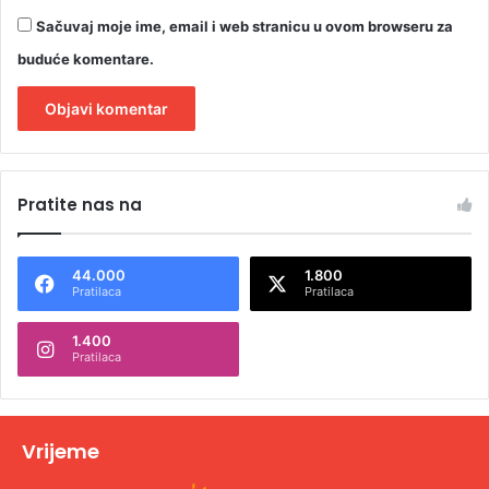
Sačuvaj moje ime, email i web stranicu u ovom browseru za
buduće komentare.
A
l
Pratite nas na
t
e
44.000
1.800
r
Pratilaca
Pratilaca
n
1.400
a
Pratilaca
t
i
v
Vrijeme
e