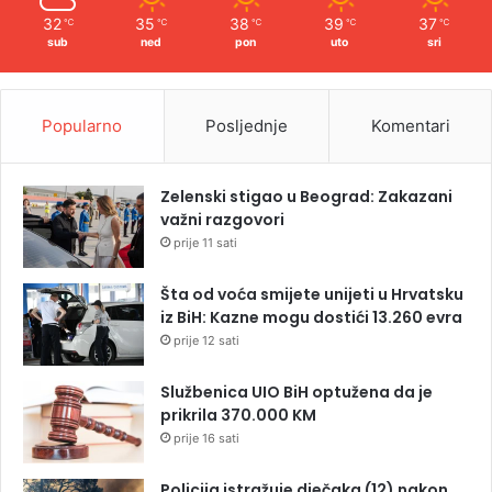
32
35
38
39
37
℃
℃
℃
℃
℃
sub
ned
pon
uto
sri
Popularno
Posljednje
Komentari
Zelenski stigao u Beograd: Zakazani
važni razgovori
prije 11 sati
Šta od voća smijete unijeti u Hrvatsku
iz BiH: Kazne mogu dostići 13.260 evra
prije 12 sati
Službenica UIO BiH optužena da je
prikrila 370.000 KM
prije 16 sati
Policija istražuje dječaka (12) nakon