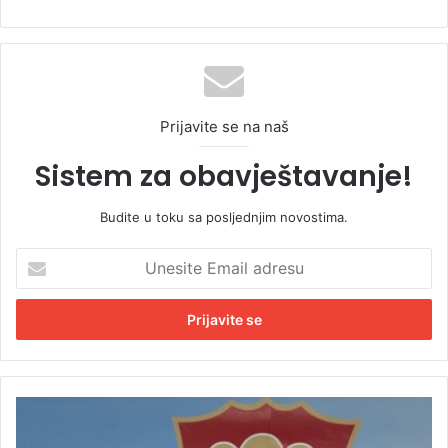
Prijavite se na naš
Sistem za obavještavanje!
Budite u toku sa posljednjim novostima.
U
n
e
s
i
t
e
E
S
m
D
a