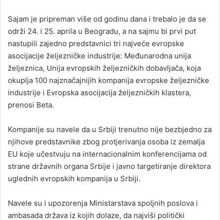
Sajam je pripreman više od godinu dana i trebalo je da se
održi 24. i 25. aprila u Beogradu, a na sajmu bi prvi put
nastupili zajedno predstavnici tri najveće evropske
asocijacije željezničke industrije: Međunarodna unija
željeznica, Unija evropskih željezničkih dobavljača, koja
okuplja 100 najznačajnijih kompanija evropske željezničke
industrije i Evropska asocijacija željezničkih klastera,
prenosi Beta.
Kompanije su navele da u Srbiji trenutno nije bezbjedno za
njihove predstavnike zbog protjerivanja osoba iz zemalja
EU koje učestvuju na internacionalnim konferencijama od
strane državnih organa Srbije i javno targetiranje direktora
uglednih evropskih kompanija u Srbiji.
Navele su i upozorenja Ministarstava spoljnih poslova i
ambasada država iz kojih dolaze, da najviši politički