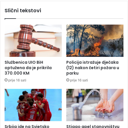
o
t
Slični tekstovi
g
a
U
n
s
u
t
v
a
o
v
z
a
c
r
v
Službenica UIO BiH
Policija istražuje dječaka
e
optužena da je prikrila
(12) nakon četiri požara u
n
370.000 KM
parku
o
prije 16 sati
prije 16 sati
g
m
e
s
a
i
z
J
Srbija ide na Svjetsko
Stigao apel stanovništvu