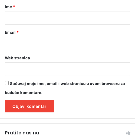
r
Ime
*
*
Email
*
Web stranica
Sačuvaj moje ime, email i web stranicu u ovom browseru za
buduće komentare.
A
l
Pratite nas na