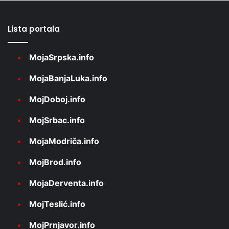
Lista portala
MojaSrpska.info
MojaBanjaLuka.info
MojDoboj.info
MojSrbac.info
MojaModriča.info
MojBrod.info
MojaDerventa.info
MojTeslić.info
MojPrnjavor.info