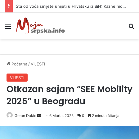
Službenica UIO BiH optužena da je prikrila 370.000 KM
Meni
P
Početna
/
VIJESTI
VIJESTI
Otkazan sajam “SEE Mobility
2025” u Beogradu
Goran Dakic
S
6 Marta, 2025
0
2 minuta čitanja
e
n
d