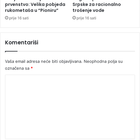
u
prvenstvo: Velika pobjeda
Srpske za racionalno
ž
rukometaša u “Pioniru”
trošenje vode
n
prije 16 sati
prije 16 sati
e
A
m
Komentariši
e
r
i
Vaša email adresa neće biti objavljivana.
Neophodna polja su
k
označena sa
*
e
K
o
m
e
n
t
a