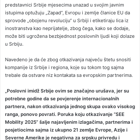
predstavnici Srbije mjesecima unazad u svojim javnim
istupima optužuju „Zapad“, Evropu i zemlje članice EU da
sprovode „obojenu revoluciju“ u Srbiji i etiketiraju lica iz
inostranstva kao neprijatelje, zbog čega, kako se dodaje,
može biti ugrožena bezbjednost poslovnih ljudi koji dolaze
u Srbiju.
Navedeno je da će zbog otkazivanja najveću štetu snositi
kompanije iz Srbije i regiona, koje su tokom tog sajma
trebale da ostvare niz kontakata sa evropskim partnerima.
„Poslovni imidž Srbije ovim se značajno urušava, jer su
potrebne godine da se povjerenje internacionalnih
partnera, nakon otkazivanja jednog skupa ovako visokog
ranga, ponovo povrati. Poruka koju otkazivanje “SEE
Mobility 2025” šalje najavljenim izlagačima, partnerima i
posjetiocima sajma iz ukupno 21 zemlje Evrope, Azije i
Severne Amerike je negativna za srpsku privredu i