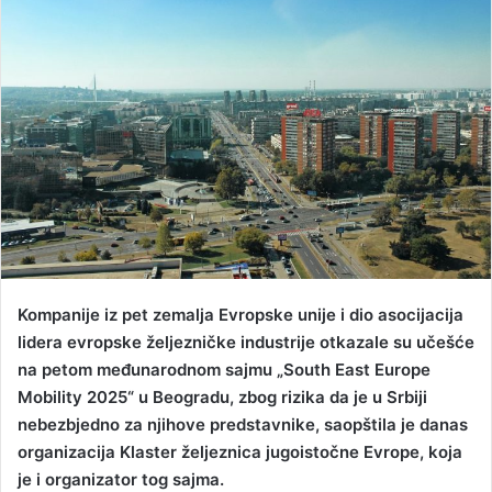
a
n
e
m
a
i
l
Kompanije iz pet zemalja Evropske unije i dio asocijacija
lidera evropske željezničke industrije otkazale su učešće
na petom međunarodnom sajmu „South East Europe
Mobility 2025“ u Beogradu, zbog rizika da je u Srbiji
nebezbjedno za njihove predstavnike, saopštila je danas
organizacija Klaster željeznica jugoistočne Evrope, koja
je i organizator tog sajma.