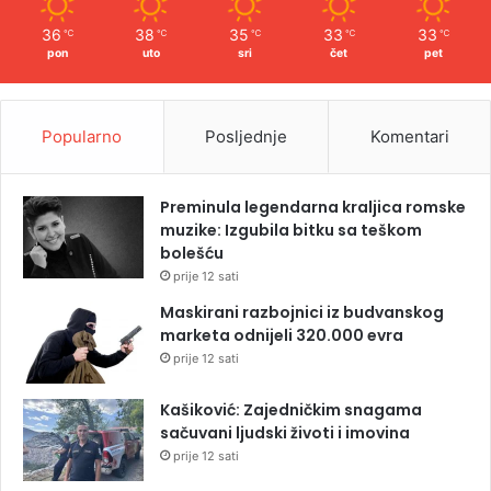
36
38
35
33
33
℃
℃
℃
℃
℃
pon
uto
sri
čet
pet
Popularno
Posljednje
Komentari
Preminula legendarna kraljica romske
muzike: Izgubila bitku sa teškom
bolešću
prije 12 sati
Maskirani razbojnici iz budvanskog
marketa odnijeli 320.000 evra
prije 12 sati
Kašiković: Zajedničkim snagama
sačuvani ljudski životi i imovina
prije 12 sati