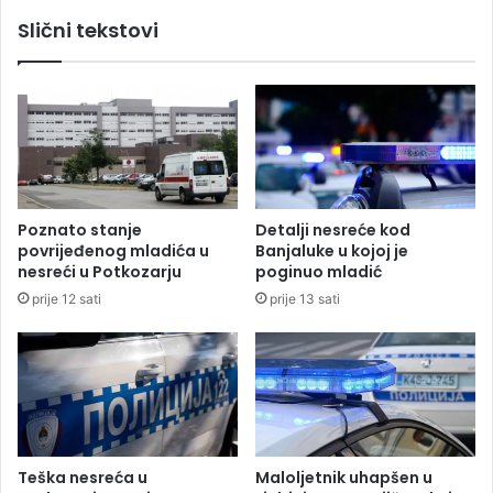
e
b
Slični tekstovi
p
i
r
l
e
a
v
z
e
a
z
l
l
j
i
u
u
b
Poznato stanje
Detalji nesreće kod
S
l
povrijeđenog mladića u
Banjaluke u kojoj je
r
j
nesreći u Potkozarju
poginuo mladić
p
e
prije 12 sati
prije 13 sati
s
n
k
a
u
u
m
a
j
č
i
Teška nesreća u
Maloljetnik uhapšen u