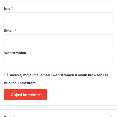
r
Ime
*
*
Email
*
Web stranica
Sačuvaj moje ime, email i web stranicu u ovom browseru za
buduće komentare.
A
l