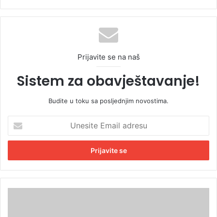
Prijavite se na naš
Sistem za obavještavanje!
Budite u toku sa posljednjim novostima.
U
n
e
s
i
t
e
E
B
m
o
a
l