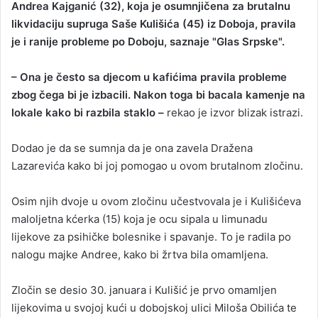
Andrea Kajganić (32), koja je osumnjičena za brutalnu
n
likvidaciju supruga Saše Kulišića (45) iz Doboja, pravila
d
je i ranije probleme po Doboju, saznaje "Glas Srpske".
a
n
– Ona je često sa djecom u kafićima pravila probleme
e
zbog čega bi je izbacili. Nakon toga bi bacala kamenje na
m
a
lokale kako bi razbila staklo –
rekao je izvor blizak istrazi.
i
l
Dodao je da se sumnja da je ona zavela Dražena
Lazarevića kako bi joj pomogao u ovom brutalnom zločinu.
Osim njih dvoje u ovom zločinu učestvovala je i Kulišićeva
maloljetna kćerka (15) koja je ocu sipala u limunadu
lijekove za psihičke bolesnike i spavanje. To je radila po
nalogu majke Andree, kako bi žrtva bila omamljena.
Zločin se desio 30. januara i Kulišić je prvo omamljen
lijekovima u svojoj kući u dobojskoj ulici Miloša Obilića te