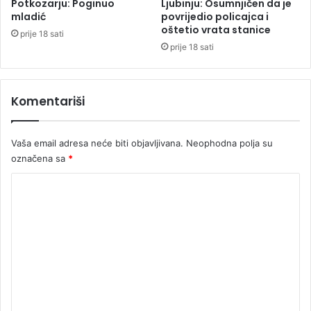
n
Potkozarju: Poginuo
Ljubinju: Osumnjičen da je
o
mladić
povrijedio policajca i
oštetio vrata stanice
g
prije 18 sati
l
prije 18 sati
j
u
b
Komentariši
a
v
n
Vaša email adresa neće biti objavljivana.
Neophodna polja su
i
označena sa
*
k
a
K
o
m
e
n
t
a