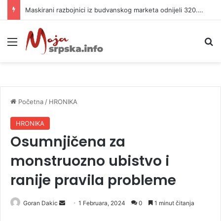
Maskirani razbojnici iz budvanskog marketa odnijeli 320.000 evra
Meni
P
Početna
/
HRONIKA
HRONIKA
Osumnjičena za
monstruozno ubistvo i
ranije pravila probleme
Goran Dakic
S
1 Februara, 2024
0
1 minut čitanja
e