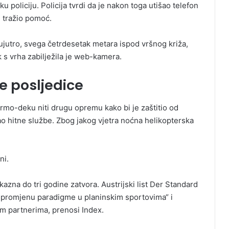
u policiju. Policija tvrdi da je nakon toga utišao telefon
je tražio pomoć.
 ujutro, svega četrdesetak metara ispod vršnog križa,
 s vrha zabilježila je web-kamera.
e posljedice
termo-deku niti drugu opremu kako bi je zaštitio od
ao hitne službe. Zbog jakog vjetra noćna helikopterska
ni.
azna do tri godine zatvora. Austrijski list Der Standard
 „promjenu paradigme u planinskim sportovima“ i
im partnerima, prenosi Index.