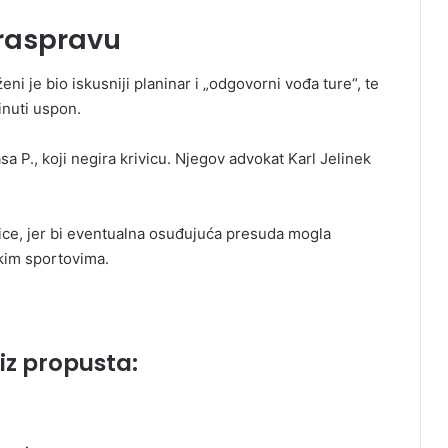
 raspravu
i je bio iskusniji planinar i „odgovorni vođa ture“, te
inuti uspon.
sa P., koji negira krivicu. Njegov advokat Karl Jelinek
nice, jer bi eventualna osuđujuća presuda mogla
skim sportovima.
iz propusta: