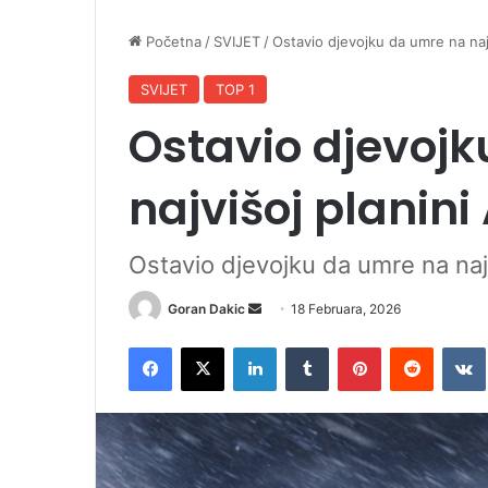
Početna
/
SVIJET
/
Ostavio djevojku da umre na najv
SVIJET
TOP 1
Ostavio djevoj
najvišoj planini 
Ostavio djevojku da umre na najv
Goran Dakic
S
18 Februara, 2026
e
Facebook
X
LinkedIn
Tumblr
Pinterest
Reddit
VK
n
d
a
n
e