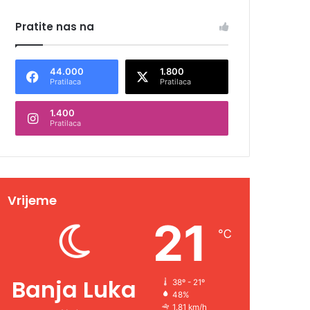
Pratite nas na
44.000
1.800
Pratilaca
Pratilaca
1.400
Pratilaca
Vrijeme
21
℃
Banja Luka
38º - 21º
48%
1.81 km/h