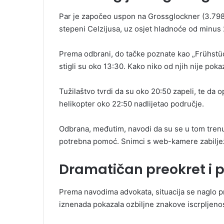
Par je započeo uspon na Grossglockner (3.798
stepeni Celzijusa, uz osjet hladnoće od minus 2
Prema odbrani, do tačke poznate kao „Frühstüc
stigli su oko 13:30. Kako niko od njih nije pokaz
Tužilaštvo tvrdi da su oko 20:50 zapeli, te da 
helikopter oko 22:50 nadlijetao područje.
Odbrana, međutim, navodi da su se u tom trenutk
potrebna pomoć. Snimci s web-kamere zabilježil
Dramatičan preokret i 
Prema navodima advokata, situacija se naglo pro
iznenada pokazala ozbiljne znakove iscrpljenos