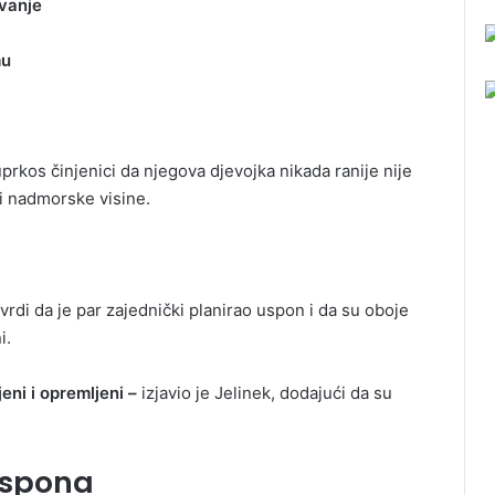
ovanje
mu
uprkos činjenici da njegova djevojka nikada ranije nije
 i nadmorske visine.
rdi da je par zajednički planirao uspon i da su oboje
i.
eni i opremljeni –
izjavio je Jelinek, dodajući da su
uspona