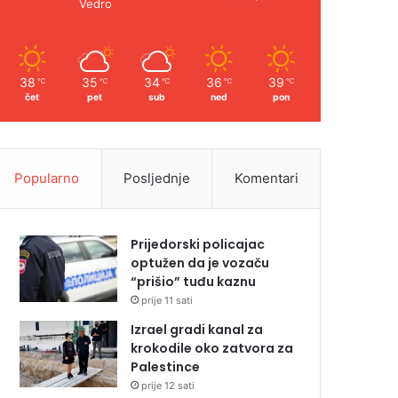
Vedro
38
35
34
36
39
℃
℃
℃
℃
℃
čet
pet
sub
ned
pon
Popularno
Posljednje
Komentari
Prijedorski policajac
optužen da je vozaču
“prišio” tuđu kaznu
prije 11 sati
Izrael gradi kanal za
krokodile oko zatvora za
Palestince
prije 12 sati