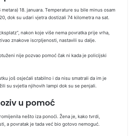
 metara) 18. januara. Temperature su bile minus osam
0, dok su udari vjetra dostizali 74 kilometra na sat.
ksplatz“, nakon koje više nema povratka prije vrha,
ivao znakove iscrpljenosti, nastavili su dalje.
optuženi nije pozvao pomoć čak ni kada je policijski
u još osjećali stabilno i da nisu smatrali da im je
i su svjetla njihovih lampi dok su se penjali.
poziv u pomoć
mijenila nešto iza ponoći. Žena je, kako tvrdi,
ti, a povratak je tada već bio gotovo nemoguć.