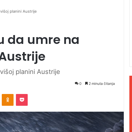
išoj planini Austrije
ku da umre na
Austrije
išoj planini Austrije
0
2 minuta čitanja
ontakte
Odnoklassniki
Pocket