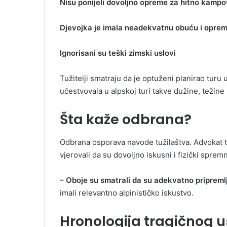
Nisu ponijeli dovoljno opreme za hitno kamp
Djevojka je imala neadekvatnu obuću i opre
Ignorisani su teški zimski uslovi
Tužitelji smatraju da je optuženi planirao turu 
učestvovala u alpskoj turi takve dužine, težine
Šta kaže odbrana?
Odbrana osporava navode tužilaštva. Advokat tv
vjerovali da su dovoljno iskusni i fizički spremn
– Oboje su smatrali da su adekvatno pripremlj
imali relevantno alpinističko iskustvo.
Hronologija tragičnog 