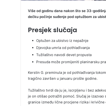
Više od godinu dana nakon što se 33-godišnja
dečku počinje suđenje pod optužbom za ubist
Presjek slučaja
Optužen za ubistvo iz nepažnje
Djevojka umrla od pothlađivanja
Tužilaštvo navodi devet propusta
Presuda može promijeniti planinarsku pr
Kerstin G. preminula je od pothlađivanja tokom
tragično završen u januaru prošle godine.
Tužilaštvo tvrdi da ju je, iscrpljenu i bez adek
je on otišao potražiti pomoć. Slučaj je izazvao s
granice između lične procjene rizika i krivične