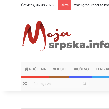
Četvrtak, 06.08.2026.
Uživo
Izrael gradi kanal za kr
POČETNA
VIJESTI
DRUŠTVO
TURIZA
Nasumični tekstovi
Pretraga
za