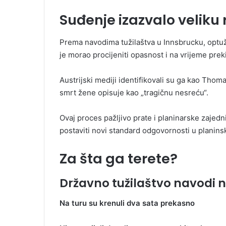
Suđenje izazvalo veliku
Prema navodima tužilaštva u Innsbrucku, optužen
je morao procijeniti opasnost i na vrijeme prek
Austrijski mediji identifikovali su ga kao Thoma
smrt žene opisuje kao „tragičnu nesreću“.
Ovaj proces pažljivo prate i planinarske zajed
postaviti novi standard odgovornosti u planin
Za šta ga terete?
Državno tužilaštvo navodi n
Na turu su krenuli dva sata prekasno