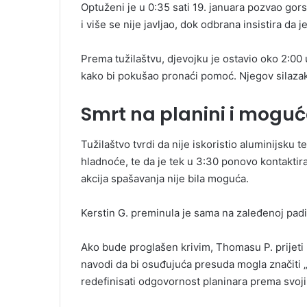
Optuženi je u 0:35 sati 19. januara pozvao gorsk
i više se nije javljao, dok odbrana insistira da 
Prema tužilaštvu, djevojku je ostavio oko 2:00
kako bi pokušao pronaći pomoć. Njegov silazak
Smrt na planini i moguć
Tužilaštvo tvrdi da nije iskoristio aluminijsku 
hladnoće, te da je tek u 3:30 ponovo kontaktir
akcija spašavanja nije bila moguća.
Kerstin G. preminula je sama na zaleđenoj padi
Ako bude proglašen krivim, Thomasu P. prijeti k
navodi da bi osuđujuća presuda mogla značiti
redefinisati odgovornost planinara prema svoj