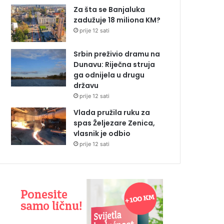
Za šta se Banjaluka
zadužuje 18 miliona KM?
prije 12 sati
Srbin preživio dramu na
Dunavu: Riječna struja
ga odnijela u drugu
državu
prije 12 sati
Vlada pružila ruku za
spas Željezare Zenica,
vlasnik je odbio
prije 12 sati