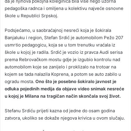
da je njihova pokojna koleginica bila više nego uzorna
pedagoška radnca i omiljena u kolektivu najveće osnovne
škole u Republici Srpskoj.
Podsjećamo, u saobraćajnoj nesreći koja je šokirala
Banjaluku i region, Stefan Srdić je automobilom Pežo 207
usmrtio pedagogicu, koja se u tom trenutku vraćala iz
škole u kojoj je radila. Srdić je vozio iz pravca Audi serisa
prema Rebrovačkom mostu gdje je izgubio kontrolu nad
automobilom koje se zanijelo i proklizalo na trotoar na
kojem se tada nalazila Koprena, a potom se auto zabilo u
ogradu mosta.
Ono što je posebno šokiralo javnost je
odluka pojedinih medija da objave video snimak nesreće
u kojoj je Milana na tragičan način skončala svoj život.
Stefanu Srdiću prijeti kazna od jedne do osam godina
zatvora, ukoliko se dokaže njegova krivica u ovom slučaju.