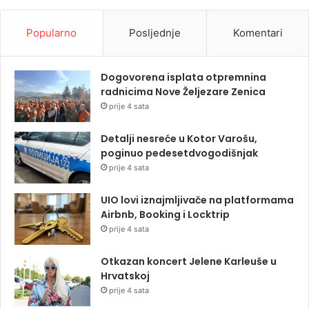
Popularno
Posljednje
Komentari
Dogovorena isplata otpremnina
radnicima Nove Željezare Zenica
prije 4 sata
Detalji nesreće u Kotor Varošu,
poginuo pedesetdvogodišnjak
prije 4 sata
UIO lovi iznajmljivače na platformama
Airbnb, Booking i Locktrip
prije 4 sata
Otkazan koncert Jelene Karleuše u
Hrvatskoj
prije 4 sata