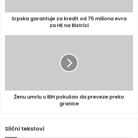
r
a
e
r
s
Srpska garantuje za kredit od 75 miliona evra
a
u
za HE na Bistrici
n
t
u
Ž
j
e
e
n
z
u
a
u
k
m
r
r
e
l
d
u
i
Ženu umrlu u BiH pokušao da preveze preko
u
t
granice
B
o
i
d
H
7
p
Slični tekstovi
5
o
m
k