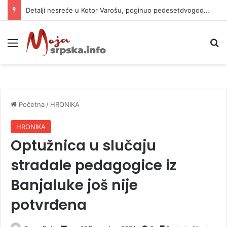
Detalji nesreće u Kotor Varošu, poginuo pedesetdvogodišnjak
Meni
P
Početna
/
HRONIKA
HRONIKA
Optužnica u slučaju
stradale pedagogice iz
Banjaluke još nije
potvrđena