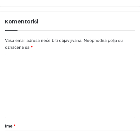
i
n
c
i
i
c
Komentariši
e
Vaša email adresa neće biti objavljivana.
Neophodna polja su
označena sa
*
K
o
m
e
n
t
a
r
Ime
*
*