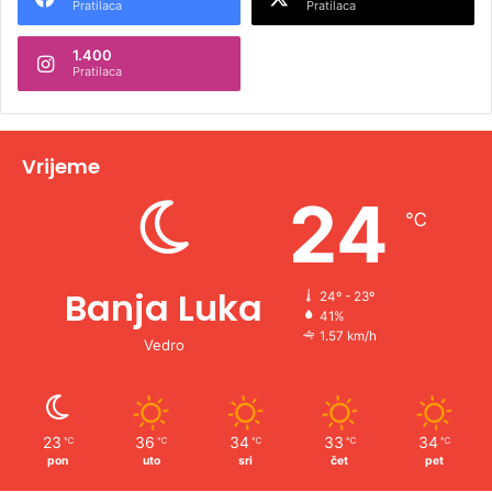
Pratilaca
Pratilaca
n
1.400
a
Pratilaca
t
i
v
Vrijeme
e
24
℃
:
Banja Luka
24º - 23º
41%
1.57 km/h
Vedro
23
36
34
33
34
℃
℃
℃
℃
℃
pon
uto
sri
čet
pet