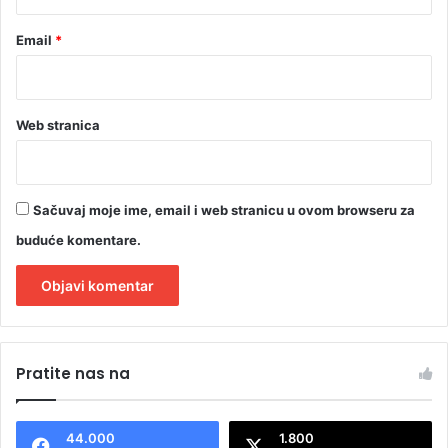
Email
*
Web stranica
Sačuvaj moje ime, email i web stranicu u ovom browseru za
buduće komentare.
A
l
Pratite nas na
t
e
44.000
1.800
r