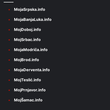
MojaSrpska.info
MojaBanjaLuka.info
MojDoboj.info
MojSrbac.info
MojaModriča.info
MojBrod.info
MojaDerventa.info
MojTeslić.info
MojPrnjavor.info
MojŠamac.info