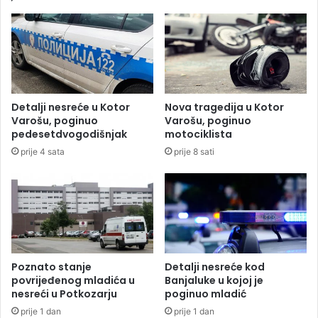
i
u
l
š
i
a
o
o
n
d
a
a
e
p
Detalji nesreće u Kotor
Nova tragedija u Kotor
v
r
Varošu, poginuo
Varošu, poginuo
r
e
pedesetdvogodišnjak
motociklista
a
v
prije 4 sata
prije 8 sati
z
e
a
z
H
e
E
p
n
r
a
e
B
k
i
o
Poznato stanje
Detalji nesreće kod
s
g
povrijeđenog mladića u
Banjaluke u kojoj je
t
r
nesreći u Potkozarju
poginuo mladić
r
a
prije 1 dan
prije 1 dan