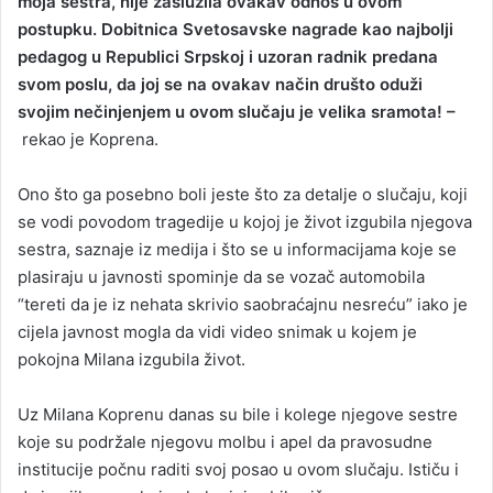
moja sestra, nije zaslužila ovakav odnos u ovom
postupku. Dobitnica Svetosavske nagrade kao najbolji
pedagog u Republici Srpskoj i uzoran radnik predana
svom poslu, da joj se na ovakav način društo oduži
svojim nečinjenjem u ovom slučaju je velika sramota! –
rekao je Koprena.
Ono što ga posebno boli jeste što za detalje o slučaju, koji
se vodi povodom tragedije u kojoj je život izgubila njegova
sestra, saznaje iz medija i što se u informacijama koje se
plasiraju u javnosti spominje da se vozač automobila
“tereti da je iz nehata skrivio saobraćajnu nesreću” iako je
cijela javnost mogla da vidi video snimak u kojem je
pokojna Milana izgubila život.
Uz Milana Koprenu danas su bile i kolege njegove sestre
koje su podržale njegovu molbu i apel da pravosudne
institucije počnu raditi svoj posao u ovom slučaju. Ističu i