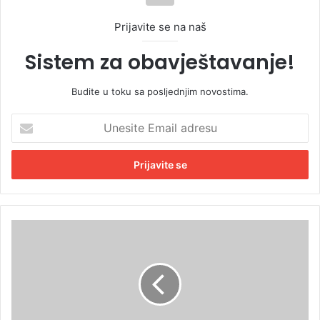
Prijavite se na naš
Sistem za obavještavanje!
Budite u toku sa posljednjim novostima.
U
n
e
s
i
t
e
E
S
m
r
a
p
i
s
l
k
a
a
d
g