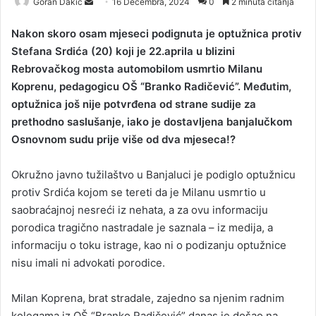
Goran Dakic
S
16 Decembra, 2024
0
2 minuta čitanja
e
Nakon skoro osam mjeseci podignuta je optužnica protiv
n
Stefana Srdića (20) koji je 22.aprila u blizini
d
Rebrovačkog mosta automobilom usmrtio Milanu
a
Koprenu, pedagogicu OŠ “Branko Radičević”. Međutim,
n
optužnica još nije potvrđena od strane sudije za
e
prethodno saslušanje, iako je dostavljena banjalučkom
m
a
Osnovnom sudu prije više od dva mjeseca!?
i
l
Okružno javno tužilaštvo u Banjaluci je podiglo optužnicu
protiv Srdića kojom se tereti da je Milanu usmrtio u
saobraćajnoj nesreći iz nehata, a za ovu informaciju
porodica tragično nastradale je saznala – iz medija, a
informaciju o toku istrage, kao ni o podizanju optužnice
nisu imali ni advokati porodice.
Milan Koprena, brat stradale, zajedno sa njenim radnim
kolegama iz OŠ “Branko Radičević” danas je došao na