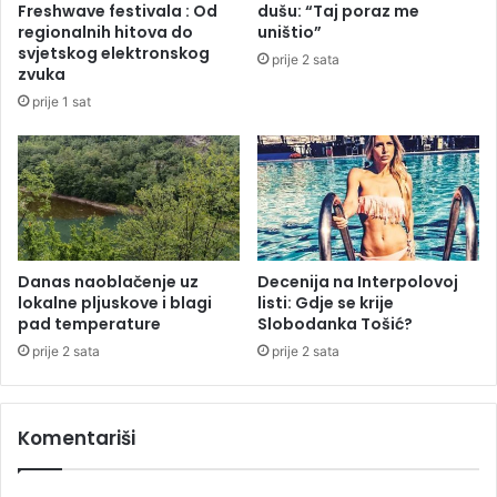
Freshwave festivala : Od
dušu: “Taj poraz me
l
ž
regionalnih hitova do
uništio”
j
i
svjetskog elektronskog
prije 2 sata
a
v
zvuka
b
a
prije 1 sat
e
n
z
j
v
e
o
u
d
e
e
n
e
r
Danas naoblačenje uz
Decenija na Interpolovoj
lokalne pljuskove i blagi
listi: Gdje se krije
g
pad temperature
Slobodanka Tošić?
e
t
prije 2 sata
prije 2 sata
s
k
e
Komentariši
z
a
j