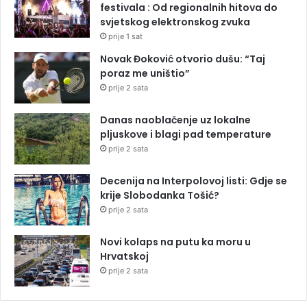
festivala : Od regionalnih hitova do
svjetskog elektronskog zvuka
prije 1 sat
Novak Đoković otvorio dušu: “Taj
poraz me uništio”
prije 2 sata
Danas naoblačenje uz lokalne
pljuskove i blagi pad temperature
prije 2 sata
Decenija na Interpolovoj listi: Gdje se
krije Slobodanka Tošić?
prije 2 sata
Novi kolaps na putu ka moru u
Hrvatskoj
prije 2 sata