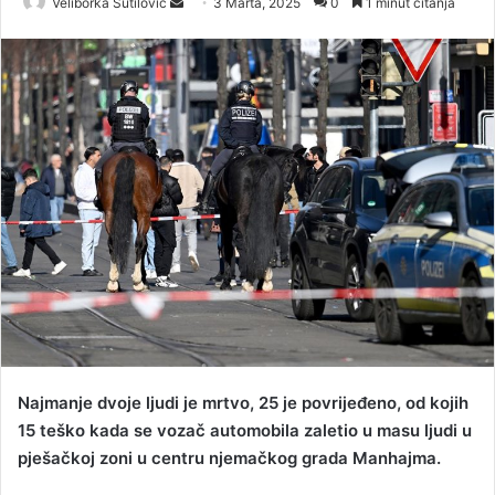
Veliborka Šutilović
S
3 Marta, 2025
0
1 minut čitanja
e
n
d
a
n
e
m
a
i
l
Najmanje dvoje ljudi je mrtvo, 25 je povrijeđeno, od kojih
15 teško kada se vozač automobila zaletio u masu ljudi u
pješačkoj zoni u centru njemačkog grada Manhajma.