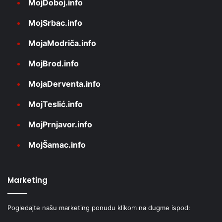
MojDoboj.info
MojSrbac.info
MojaModriča.info
MojBrod.info
MojaDerventa.info
MojTeslić.info
MojPrnjavor.info
MojŠamac.info
Marketing
Pogledajte našu marketing ponudu klikom na dugme ispod: