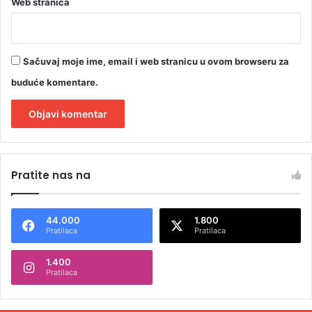
Web stranica
Sačuvaj moje ime, email i web stranicu u ovom browseru za
buduće komentare.
A
l
Pratite nas na
t
e
44.000
1.800
r
Pratilaca
Pratilaca
n
1.400
a
Pratilaca
t
i