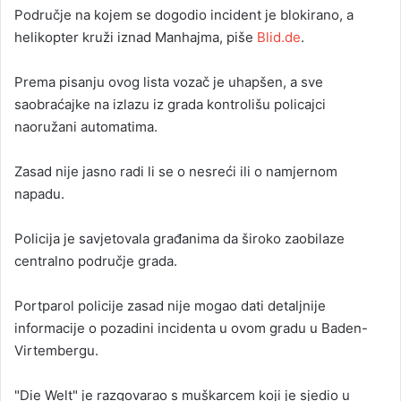
Područje na kojem se dogodio incident je blokirano, a
helikopter kruži iznad Manhajma, piše
Blid.de
.
Prema pisanju ovog lista vozač je uhapšen, a sve
saobraćajke na izlazu iz grada kontrolišu policajci
naoružani automatima.
Zasad nije jasno radi li se o nesreći ili o namjernom
napadu.
Policija je savjetovala građanima da široko zaobilaze
centralno područje grada.
Portparol policije zasad nije mogao dati detaljnije
informacije o pozadini incidenta u ovom gradu u Baden-
Virtembergu.
"Die Welt" je razgovarao s muškarcem koji je sjedio u