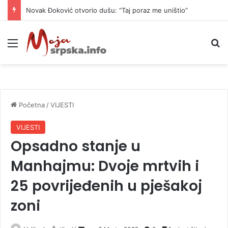
Novak Đoković otvorio dušu: “Taj poraz me uništio”
Meni
P
Početna
/
VIJESTI
VIJESTI
Opsadno stanje u
Manhajmu: Dvoje mrtvih i
25 povrijeđenih u pješakoj
zoni