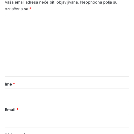
Vaša email adresa neće biti objavljivana.
Neophodna polja su
e
označena sa
*
d
n
K
i
o
c
e
m
e
n
t
a
r
Ime
*
*
Email
*