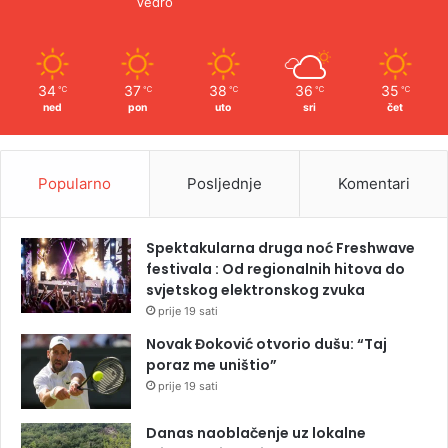
Vedro
34
37
38
36
35
℃
℃
℃
℃
℃
ned
pon
uto
sri
čet
Popularno
Posljednje
Komentari
Spektakularna druga noć Freshwave
festivala : Od regionalnih hitova do
svjetskog elektronskog zvuka
prije 19 sati
Novak Đoković otvorio dušu: “Taj
poraz me uništio”
prije 19 sati
Danas naoblačenje uz lokalne