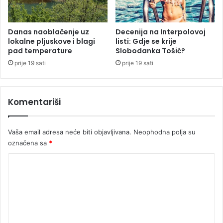
d
n
a
Danas naoblačenje uz
Decenija na Interpolovoj
lokalne pljuskove i blagi
listi: Gdje se krije
p
pad temperature
Slobodanka Tošić?
o
r
prije 19 sati
prije 19 sati
o
d
i
Komentariši
c
a
i
Vaša email adresa neće biti objavljivana.
Neophodna polja su
z
označena sa
*
m
j
K
e
o
š
t
m
e
e
n
a
n