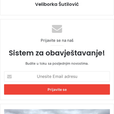
Veliborka Šutilović
Prijavite se na naš
Sistem za obavještavanje!
Budite u toku sa posljednjim novostima.
U
n
e
s
i
t
e
E
P