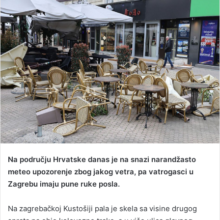
a
n
e
m
a
i
l
Na području Hrvatske danas je na snazi narandžasto
meteo upozorenje zbog jakog vetra, pa vatrogasci u
Zagrebu imaju pune ruke posla.
Na zagrebačkoj Kustošiji pala je skela sa visine drugog