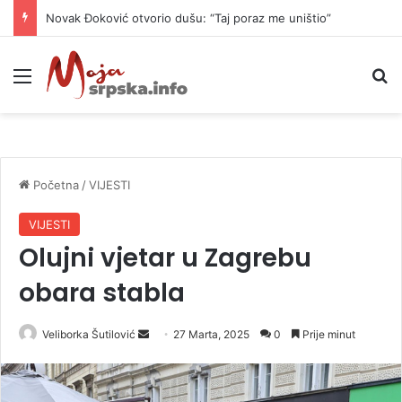
Novak Đoković otvorio dušu: “Taj poraz me uništio”
Meni
P
Početna
/
VIJESTI
VIJESTI
Olujni vjetar u Zagrebu
obara stabla
Veliborka Šutilović
S
27 Marta, 2025
0
Prije minut
e
n
d