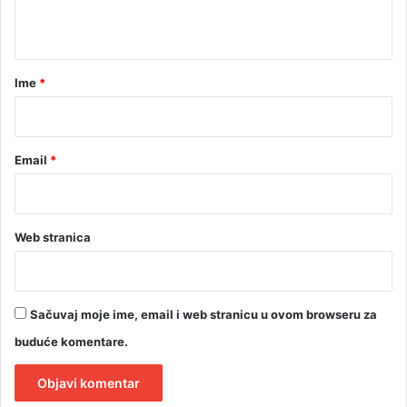
t
a
r
Ime
*
*
Email
*
Web stranica
Sačuvaj moje ime, email i web stranicu u ovom browseru za
buduće komentare.