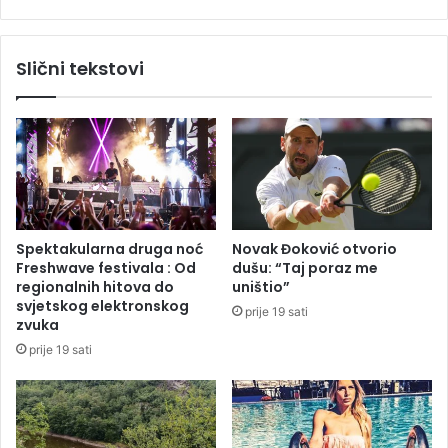
r
n
a
a
n
s
Slični tekstovi
e
n
o
a
d
z
p
i
o
,
p
m
l
o
a
g
v
u
Spektakularna druga noć
Novak Đoković otvorio
a
ć
Freshwave festivala : Od
dušu: “Taj poraz me
u
e
regionalnih hitova do
uništio”
O
p
svjetskog elektronskog
prije 19 sati
l
o
zvuka
o
p
prije 19 sati
v
l
u
a
,
v
j
e
e