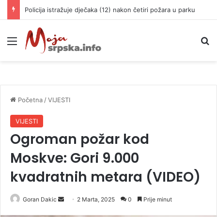
Policija istražuje dječaka (12) nakon četiri požara u parku
Meni
P
Početna
/
VIJESTI
VIJESTI
Ogroman požar kod
Moskve: Gori 9.000
kvadratnih metara (VIDEO)
Goran Dakic
S
2 Marta, 2025
0
Prije minut
e