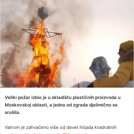
n
d
a
n
e
m
a
i
l
Veliki požar izbio je u skladištu plastičnih proizvoda u
Moskovskoj oblasti, a jedna od zgrada djelimično se
srušila.
Vatrom je zahvaćeno više od devet hiljada kvadratnih