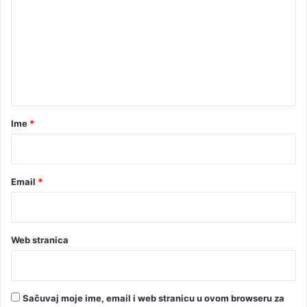
m
e
n
t
a
r
Ime
*
*
Email
*
Web stranica
Sačuvaj moje ime, email i web stranicu u ovom browseru za