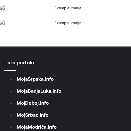
Lista portala
MojaSrpska.info
MojaBanjaLuka.info
MojDoboj.info
MojSrbac.info
MojaModriča.info