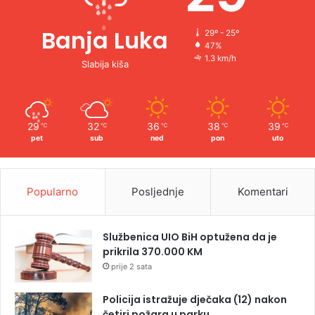
Banja Luka
29º - 25º
47%
1.3 km/h
Slabija kiša
29
32
36
38
39
℃
℃
℃
℃
℃
pet
sub
ned
pon
uto
Popularno
Posljednje
Komentari
Službenica UIO BiH optužena da je
prikrila 370.000 KM
prije 2 sata
Policija istražuje dječaka (12) nakon
četiri požara u parku