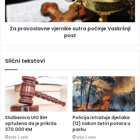
a
v
k
o
A
s
m
l
Za pravoslavne vjernike sutra počinje Vaskršnji
e
a
r
post
v
i
n
k
e
e
v
Slični tekstovi
i
j
z
e
N
r
A
n
T
i
O
k
-
e
a
s
i
u
Službenica UIO BiH
Policija istražuje dječaka
U
t
optužena da je prikrila
(12) nakon četiri požara u
N
r
370.000 KM
parku
a
prije 2 sata
prije 2 sata
p