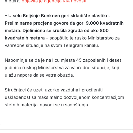
metara,
objavila je agencija RIA novosti
.
– U selu Boljšoje Bunkovo gori skladište plastike.
Preliminarne procjene govore da gori 9.000 kvadratnih
metara. Djelimično se srušila zgrada od oko 800
kvadratnih metara –
saopštilo je rusko Ministarstvo za
vanredne situacije na svom Telegram kanalu.
Napominje se da je na licu mjesta 45 zaposlenih i deset
jedinica ruskog Ministarstva za vanredne situacije, koji
ulažu napore da se vatra obuzda.
Stručnjaci će uzeti uzorke vazduha i procijeniti
usklađenost sa maksimalno dozvoljenom koncentracijom
štetnih materija, navodi se u saopštenju.