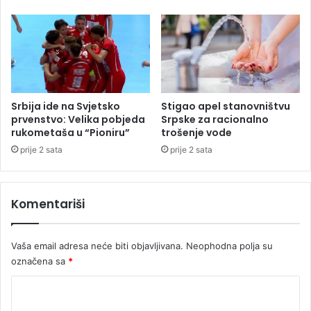
o
č
i
n
j
e
V
Srbija ide na Svjetsko
Stigao apel stanovništvu
a
prvenstvo: Velika pobjeda
Srpske za racionalno
s
rukometaša u “Pioniru”
trošenje vode
k
prije 2 sata
prije 2 sata
r
š
n
Komentariši
j
i
p
Vaša email adresa neće biti objavljivana.
Neophodna polja su
o
označena sa
*
s
t
K
o