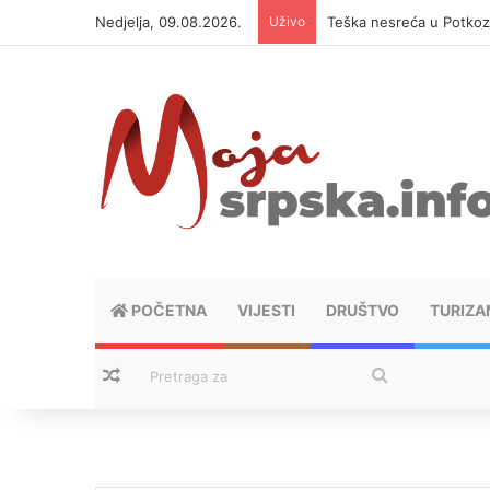
Nedjelja, 09.08.2026.
Uživo
Teška nesreća u Potkoz
POČETNA
VIJESTI
DRUŠTVO
TURIZA
Nasumični tekstovi
Pretraga
za