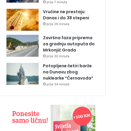
prije 7 minuta
Vrućine ne prestaju:
Danas i do 38 stepeni
prije 26 minuta
Završna faza priprema
za gradnju autoputa do
Mrkonjić Grada
prije 30 minuta
Potopljene četiri barže
na Dunavu zbog
nuklearke “Černavoda”
prije 34 minute