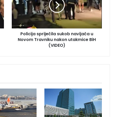
i
c
i
j
a
s
Policija spriječila sukob navijača u
p
Novom Travniku nakon utakmice BiH
r
i
(VIDEO)
j
e
č
i
l
a
s
u
k
o
b
n
a