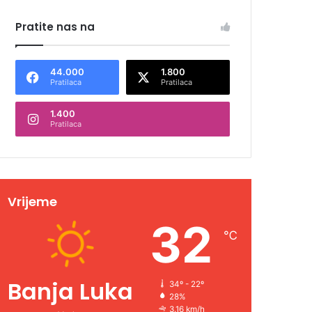
Pratite nas na
44.000
1.800
Pratilaca
Pratilaca
1.400
Pratilaca
Vrijeme
32
℃
Banja Luka
34º - 22º
28%
3.16 km/h