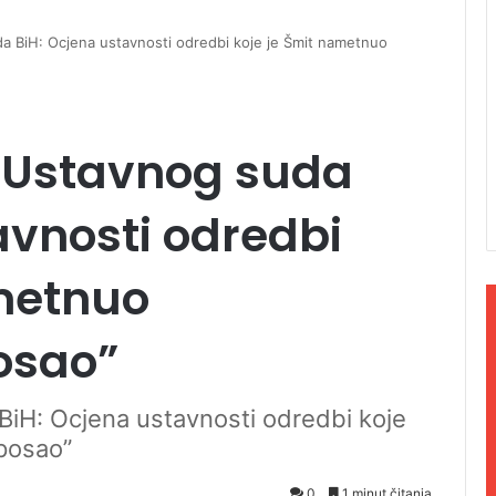
 BiH: Ocjena ustavnosti odredbi koje je Šmit nametnuo
 Ustavnog suda
avnosti odredbi
ametnuo
osao”
iH: Ocjena ustavnosti odredbi koje
posao”
0
1 minut čitanja