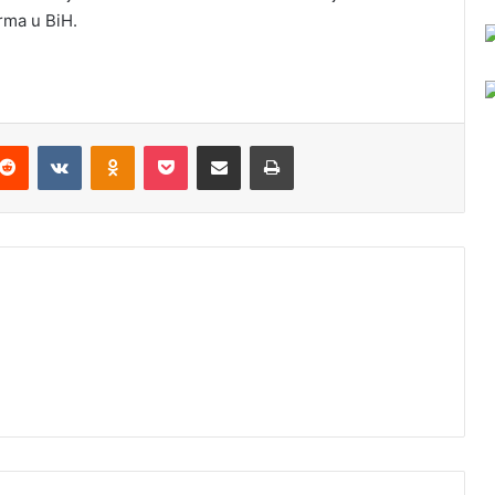
rma u BiH.
Reddit
VKontakte
Odnoklassniki
Pocket
Podijeli putem Emaila
Odštampaj