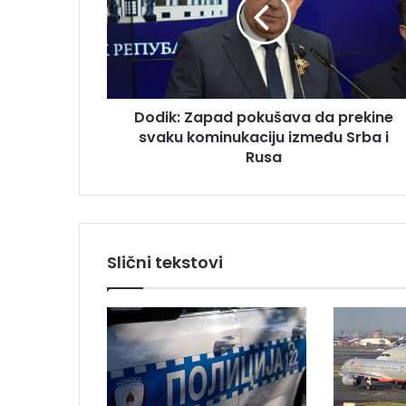
i
a
k
d
:
r
Z
e
a
s
p
u
Dodik: Zapad pokušava da prekine
a
svaku kominukaciju između Srba i
d
p
Rusa
o
k
u
š
a
Slični tekstovi
v
a
d
a
p
r
e
k