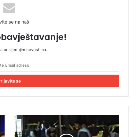
vite se na naš
obavještavanje!
sa posljednjim novostima.
P
o
l