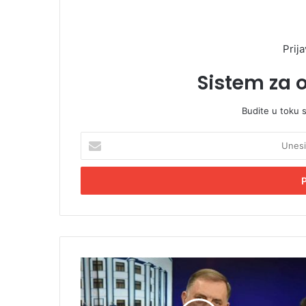
Prija
Sistem za 
Budite u toku 
U
n
e
s
i
t
e
E
m
D
a
o
i
d
l