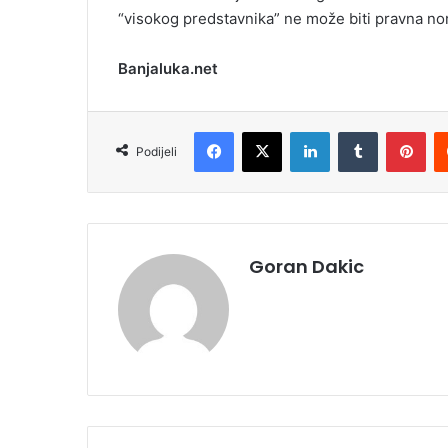
“visokog predstavnika” ne može biti pravna no
Banjaluka.net
Facebook
X
LinkedIn
Tumblr
Pinterest
Podijeli
Goran Dakic