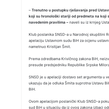
–
Trenutno u postupku rješavanja pred Usta
koji su hronološki stariji od predmeta na koji s
navedenim pravilima –
naveli su iz krnjeg Ust
Klub poslanika SNSD-a u Narodnoj skupštini R
apelaciju Ustavnom sudu BiH za ocjenu ustavno
nametnuo Kristijan Šmit.
Prema odredbama Krivičnog zakona BiH, neizvr
presude predsjedniku Republike Srpske Milor
SNSD je u apelaciji dostavo set argumenta u v
ukazuju da je odluka Šmita suprotna Ustavu Bi
BiH.
Ovom apelacijom poslanički Klub SNSD-a poku
sud BiH u situaciju da iz ovog zakona izbaci o