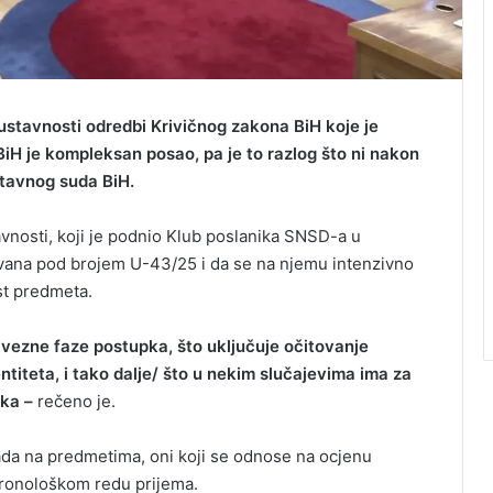
stavnosti odredbi Krivičnog zakona BiH koje je
BiH je kompleksan posao, pa je to razlog što ni nakon
stavnog suda BiH.
avnosti, koji je podnio Klub poslanika SNSD-a u
ovana pod brojem U-43/25 i da se na njemu intenzivno
st predmeta.
vezne faze postupka, što uključuje očitovanje
iteta, i tako dalje/ što u nekim slučajevima ima za
ka –
rečeno je.
ada na predmetima, oni koji se odnose na ocjenu
 hronološkom redu prijema.