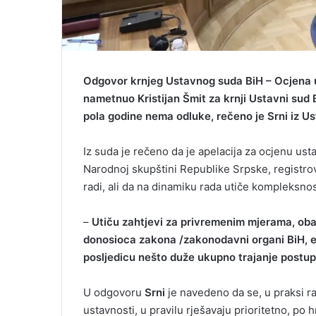
Odgovor krnjeg Ustavnog suda BiH – Ocjena u
nametnuo Kristijan Šmit za krnji Ustavni sud 
pola godine nema odluke, rečeno je Srni iz U
Iz suda je rečeno da je apelacija za ocjenu ust
Narodnoj skupštini Republike Srpske, registr
radi, ali da na dinamiku rada utiče kompleksno
–
Utiču zahtjevi za privremenim mjerama, oba
donosioca zakona /zakonodavni organi BiH, ent
posljedicu nešto duže ukupno trajanje postup
U odgovoru
Srni
je navedeno da se, u praksi r
ustavnosti, u pravilu rješavaju prioritetno, po