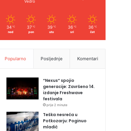
Vedro
34
37
39
36
36
℃
℃
℃
℃
℃
ned
pon
uto
sri
čet
Popularno
Posljednje
Komentari
“Nexus“ spojio
generacije: Završeno 14.
izdanje Freshwave
festivala
prije 2 minute
Teška nesreća u
Potkozarju: Poginuo
mladić