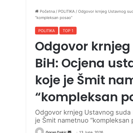
Početna
/
POLITIKA
/
Odgovor krnjeg Ustavnog suda
“kompleksan posao”
POLITIKA
TOP 1
Odgovor krnjeg
BiH: Ocjena ust
koje je Šmit n
“kompleksan p
Odgovor krnjeg Ustavnog suda B
je Šmit nametnuo “kompleksan 
Goran Dakic
S
13 Juna, 2026