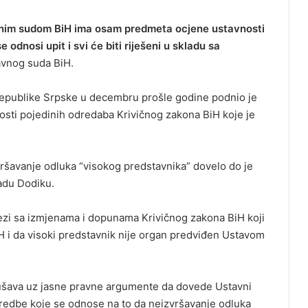
vnim sudom BiH ima osam predmeta ocjene ustavnosti
e odnosi upit i svi će biti riješeni u skladu sa
avnog suda BiH.
epublike Srpske u decembru prošle godine podnio je
sti pojedinih odredaba Krivičnog zakona BiH koje je
šavanje odluka “visokog predstavnika” dovelo do je
adu Dodiku.
ezi sa izmjenama i dopunama Krivičnog zakona BiH koji
H i da visoki predstavnik nije organ predviđen Ustavom
šava uz jasne pravne argumente da dovede Ustavni
dredbe koje se odnose na to da neizvršavanje odluka