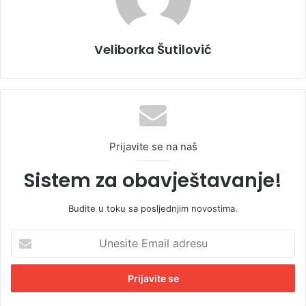
Veliborka Šutilović
Prijavite se na naš
Sistem za obavještavanje!
Budite u toku sa posljednjim novostima.
U
n
e
s
i