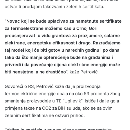
ostvariti prodajom takozvanih zelenih sertifikata.
“
Novac koji se bude uplaćivao za nametnute sertifikate
za termoelektrane možemo kao u Crnoj Gori
preusmjeravati u vidu grantova za prozjumere, solarne
elektrane, energetsku efikasnost i drugo. Razrađujemo
taj model koji će biti gotov u narednih godinu i po dana
tako da što manje opterećenje bude na građanima i
privredi i da povećanje cijena električne energije može
biti neosjetno, a ne drastično
“, kaže Petrović.
Govoreći o RS, Petrović kaže da je proizvodnja
termoelektrične energije opala na oko 53 procenta zbog
smanjenja proizvodnje u TE “Ugljevik”. Ističe i da je gola
primjena takse na CO2 za BiH suluda, ako se sa ovim
zelenim sertifikatima ne ostvari prihod.
“
Važno je znati da u ovo ne ulaze samo energetske