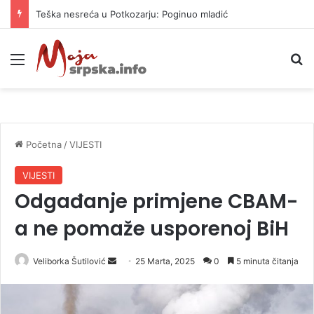
Vrućine ne prestaju: Danas i do 38 stepeni
Meni
P
Početna
/
VIJESTI
VIJESTI
Odgađanje primjene CBAM-
a ne pomaže usporenoj BiH
Veliborka Šutilović
S
25 Marta, 2025
0
5 minuta čitanja
e
n
d