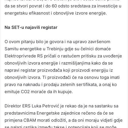
da se stvori povrat i do 60 odsto sredstava za investicije u
energetsku efikasnost i obnovljive izvore energije.
Na SET-u najavili registar
O ovom pitanju bilo je govora i na upravo završenom
Samitu energetike u Trebinju gdje su čelnici domaće
Elektroprivrede RS pričali o rastućem pritisku za uvođenje
obnovljivih izvora energije i razmišljanjima kako da se
napravi registar proizvođača koji proizvodi energiju iz
obnovljivih izvora. Ti proizvođači će na osnovu toga imati
pravo na naknadu i prodaju zelenih sertifikata, a onaj ko
emituje CO2 moraće da ih kupuje.
Direktor ERS Luka Petrović je rekao da je na sastanku sa
predstavnicima Energetske zajednice rečeno da će se
primjena CBAM morati odložiti, a da oni moraju vidjeti gdje
se nalazi razlika između takse i potencijala koji se može