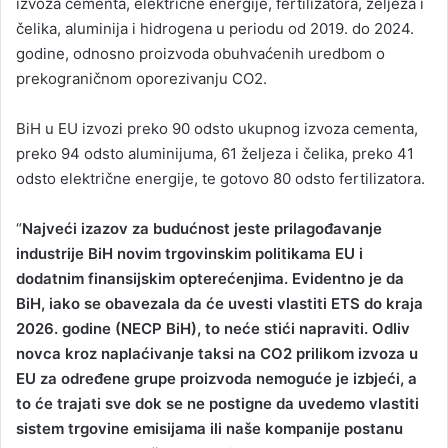
izvoza cementa, električne energije, fertilizatora, željeza i
čelika, aluminija i hidrogena u periodu od 2019. do 2024.
godine, odnosno proizvoda obuhvaćenih uredbom o
prekograničnom oporezivanju CO2.
BiH u EU izvozi preko 90 odsto ukupnog izvoza cementa,
preko 94 odsto aluminijuma, 61 željeza i čelika, preko 41
odsto električne energije, te gotovo 80 odsto fertilizatora.
“
Najveći izazov za budućnost jeste prilagođavanje
industrije BiH novim trgovinskim politikama EU i
dodatnim finansijskim opterećenjima. Evidentno je da
BiH, iako se obavezala da će uvesti vlastiti ETS do kraja
2026. godine (NECP BiH), to neće stići napraviti. Odliv
novca kroz naplaćivanje taksi na CO2 prilikom izvoza u
EU za određene grupe proizvoda nemoguće je izbjeći, a
to će trajati sve dok se ne postigne da uvedemo vlastiti
sistem trgovine emisijama ili naše kompanije postanu