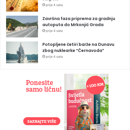
prije 4 sata
Završna faza priprema za gradnju
autoputa do Mrkonjić Grada
prije 4 sata
Potopljene četiri barže na Dunavu
zbog nuklearke “Černavoda”
prije 4 sata