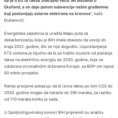
da je u EU ta taksa značajno veća. Mi ulažemo u
Ekofond, a on daje potom subvencije našim građanima
koji postavljaju solarne elektrane na krovove
“, kaže
Đukanović.
Energetska zajednica je uradila Mapu puta za
dekarbonizaciju koju je BiH imala obavezu da usvoji do
kraja 2022. godine, što se nije dogodilo. Uspostavljanje
ETS sistema je ključno da bi se tražilo izuzeće od plaćanja
takse na električnu energiju do 2030. godine, koje se
odobrava siromašnijim državama Evrope, sa BDP-om ispod
60 odsto prosjeka.
Ranije procjene pokazuju da bi iznos takse po toni CO2 do
2030. godine mogao da naraste do 290 maraka, za razliku
od 170 maraka koliko je sada.
U Spoljnotrgovinskoj komori BiH pripremili su analizu