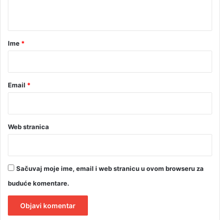
t
a
r
Ime
*
*
Email
*
Web stranica
Sačuvaj moje ime, email i web stranicu u ovom browseru za
buduće komentare.