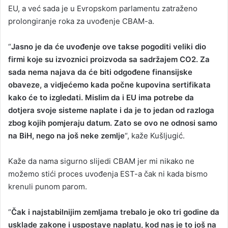
EU, a već sada je u Evropskom parlamentu zatraženo
prolongiranje roka za uvođenje CBAM-a.
“
Jasno je da će uvođenje ove takse pogoditi veliki dio
firmi koje su izvoznici proizvoda sa sadržajem CO2. Za
sada nema najava da će biti odgođene finansijske
obaveze, a vidjećemo kada počne kupovina sertifikata
kako će to izgledati. Mislim da i EU ima potrebe da
dotjera svoje sisteme naplate i da je to jedan od razloga
zbog kojih pomjeraju datum. Zato se ovo ne odnosi samo
na BiH, nego na još neke zemlje
“, kaže Kušljugić.
Kaže da nama sigurno slijedi CBAM jer mi nikako ne
možemo stići proces uvođenja EST-a čak ni kada bismo
krenuli punom parom.
“
Čak i najstabilnijim zemljama trebalo je oko tri godine da
usklade zakone i uspostave naplatu, kod nas je to još na