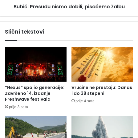
Bubić: Presudu nismo dobili, pisaćemo žalbu
u
s
M
u
i
d
l
u
Slični tekstovi
o
n
r
i
a
s
d
m
u
o
D
d
o
o
d
b
i
i
“Nexus“ spojio generacije:
Vrućine ne prestaju: Danas
k
l
Završeno 14. izdanje
i do 38 stepeni
u
i
Freshwave festivala
prije 4 sata
,
prije 3 sata
p
i
s
a
ć