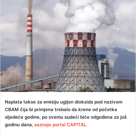
a
n
e
m
a
i
l
Naplata takse za emisiju ugljen dioksida pod nazivom
CBAM čija bi primjena trebalo da krene od početka
sljedeće godine, po svemu sudeći biće odgođena za još
godinu dana,
saznaje portal CAPITAL.