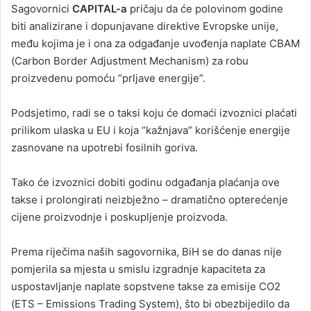
Sagovornici
CAPITAL-a
pričaju da će polovinom godine
biti analizirane i dopunjavane direktive Evropske unije,
među kojima je i ona za odgađanje uvođenja naplate CBAM
(Carbon Border Adjustment Mechanism) za robu
proizvedenu pomoću “prljave energije”.
Podsjetimo, radi se o taksi koju će domaći izvoznici plaćati
prilikom ulaska u EU i koja “kažnjava” korišćenje energije
zasnovane na upotrebi fosilnih goriva.
Tako će izvoznici dobiti godinu odgađanja plaćanja ove
takse i prolongirati neizbježno – dramatično opterećenje
cijene proizvodnje i poskupljenje proizvoda.
Prema riječima naših sagovornika, BiH se do danas nije
pomjerila sa mjesta u smislu izgradnje kapaciteta za
uspostavljanje naplate sopstvene takse za emisije CO2
(ETS – Emissions Trading System), što bi obezbijedilo da