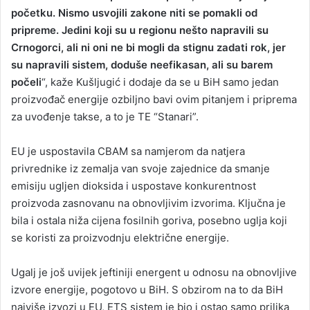
početku. Nismo usvojili zakone niti se pomakli od
pripreme. Jedini koji su u regionu nešto napravili su
Crnogorci, ali ni oni ne bi mogli da stignu zadati rok, jer
su napravili sistem, doduše neefikasan, ali su barem
počeli
“, kaže Kušljugić i dodaje da se u BiH samo jedan
proizvođač energije ozbiljno bavi ovim pitanjem i priprema
za uvođenje takse, a to je TE “Stanari”.
EU je uspostavila CBAM sa namjerom da natjera
privrednike iz zemalja van svoje zajednice da smanje
emisiju ugljen dioksida i uspostave konkurentnost
proizvoda zasnovanu na obnovljivim izvorima. Ključna je
bila i ostala niža cijena fosilnih goriva, posebno uglja koji
se koristi za proizvodnju električne energije.
Ugalj je još uvijek jeftiniji energent u odnosu na obnovljive
izvore energije, pogotovo u BiH. S obzirom na to da BiH
najviše izvozi u EU, ETS sistem je bio i ostao samo prilika