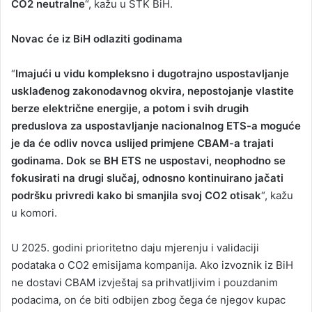
CO2 neutralne
“, kažu u STK BiH.
Novac će iz BiH odlaziti godinama
“
Imajući u vidu kompleksno i dugotrajno uspostavljanje
usklađenog zakonodavnog okvira, nepostojanje vlastite
berze električne energije, a potom i svih drugih
preduslova za uspostavljanje nacionalnog ETS-a moguće
je da će odliv novca uslijed primjene CBAM-a trajati
godinama. Dok se BH ETS ne uspostavi, neophodno se
fokusirati na drugi slučaj, odnosno kontinuirano jačati
podršku privredi kako bi smanjila svoj CO2 otisak
“, kažu
u komori.
U 2025. godini prioritetno daju mjerenju i validaciji
podataka o CO2 emisijama kompanija. Ako izvoznik iz BiH
ne dostavi CBAM izvještaj sa prihvatljivim i pouzdanim
podacima, on će biti odbijen zbog čega će njegov kupac