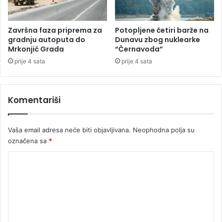
e
m
o
Završna faza priprema za
Potopljene četiri barže na
ž
gradnju autoputa do
Dunavu zbog nuklearke
Mrkonjić Grada
“Černavoda”
a
l
prije 4 sata
prije 4 sata
b
u
Komentariši
Vaša email adresa neće biti objavljivana.
Neophodna polja su
označena sa
*
K
o
m
e
n