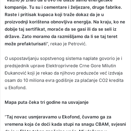
kompanije. Tu su i cementare i željezare, druge fabrike.
Raste i pritisak kupaca koji traže dokaz da je u
proizvodnji korištena obnovljiva energija. Na kraju, ko ne
dobije taj sertifikat, moraće da se gasi ili da se seli iz
države. Zato moramo da razmišljamo da li se taj teret
može prefakturisati
“, rekao je Petrović.
O uspostavljanju sopstvenog sistema naplate govorio je i
predsjednik uprave Elektroprivrede Crne Gore Milutin
Đukanović koji je rekao da njihovo preduzeće već izdvaja
osam do 10 miliona evra godišnje za plaćanje CO2 kredita
u Ekofond.
Mapa puta čeka tri godine na usvajanje
“
Taj novac usmjeravamo u Ekofond, čuvamo ga za
vremena koja će doći kada stupi na snagu CBAM, svjesni