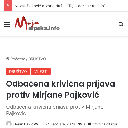
Danas naoblačenje uz lokalne pljuskove i blagi pad temperature
Meni
P
Početna
/
DRUŠTVO
DRUŠTVO
VIJESTI
Odbačena krivična prijava
protiv Mirjane Pajković
Odbačena krivična prijava protiv Mirjane
Pajković
Goran Dakic
S
24 Februara, 2026
0
2 minuta čitanja