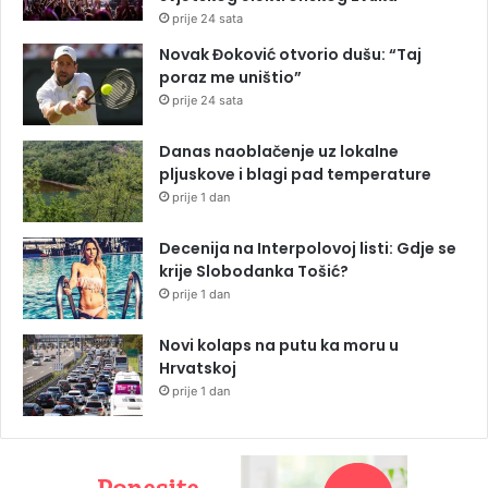
prije 24 sata
Novak Đoković otvorio dušu: “Taj
poraz me uništio”
prije 24 sata
Danas naoblačenje uz lokalne
pljuskove i blagi pad temperature
prije 1 dan
Decenija na Interpolovoj listi: Gdje se
krije Slobodanka Tošić?
prije 1 dan
Novi kolaps na putu ka moru u
Hrvatskoj
prije 1 dan