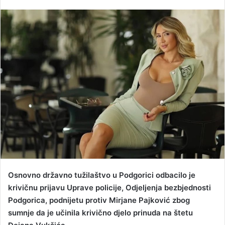
e
n
d
a
n
e
m
a
i
l
Osnovno državno tužilaštvo u Podgorici odbacilo je
krivičnu prijavu Uprave policije, Odjeljenja bezbjednosti
Podgorica, podnijetu protiv Mirjane Pajković zbog
sumnje da je učinila krivično djelo prinuda na štetu