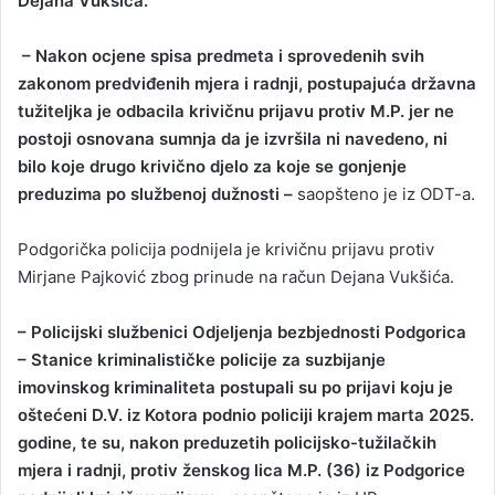
Dejana Vukšića.
– Nakon ocjene spisa predmeta i sprovedenih svih
zakonom predviđenih mjera i radnji, postupajuća državna
tužiteljka je odbacila krivičnu prijavu protiv M.P. jer ne
postoji osnovana sumnja da je izvršila ni navedeno, ni
bilo koje drugo krivično djelo za koje se gonjenje
preduzima po službenoj dužnosti –
saopšteno je iz ODT-a.
Podgorička policija podnijela je krivičnu prijavu protiv
Mirjane Pajković zbog prinude na račun Dejana Vukšića.
– Policijski službenici Odjeljenja bezbjednosti Podgorica
– Stanice kriminalističke policije za suzbijanje
imovinskog kriminaliteta postupali su po prijavi koju je
oštećeni D.V. iz Kotora podnio policiji krajem marta 2025.
godine, te su, nakon preduzetih policijsko-tužilačkih
mjera i radnji, protiv ženskog lica M.P. (36) iz Podgorice