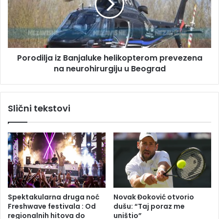
a
d
n
i
i
l
k
j
a
a
s
Porodilja iz Banjaluke helikopterom prevezena
i
e
na neurohirurgiju u Beograd
z
n
B
i
a
k
n
Slični tekstovi
a
j
d
a
n
l
i
u
j
k
e
e
j
h
a
e
v
l
Spektakularna druga noć
Novak Đoković otvorio
i
i
Freshwave festivala : Od
dušu: “Taj poraz me
l
k
regionalnih hitova do
uništio”