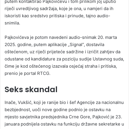
putem kontaktirao Pajkovićevu i tom prilikom joj uputio
riječi uvredljivog sadržaja, koje je ona, u namjeri da ih
iskoristi kao sredstvo pritiska i prinude, tajno audio-
snimila.
Pajkovićeva je potom navedeni audio-snimak 20. marta
2025. godine, putem aplikacije „Signal”, dostavila
oštećenom, uz riječi prijeteće sadržine i izričit zahtjev da
odustane od kandidature za poziciju sudije Ustavnog suda,
čime je kod oštećenog izazvala osjećaj straha i pritiska,
prenio je portal RTCG.
Seks skandal
Inače, Vukšić, koji je ranije bio i šef Agencije za nacionalnu
bezbjednost, uoči nove godine podnio je ostavku na
mjesto savjetnika predsjednika Crne Gore, Pajković je 23.
januara podnijela ostavku na funkciju državne sekretarke u