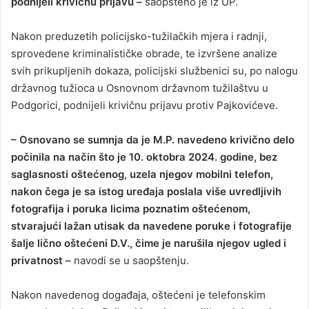
podnijeli krivičnu prijavu –
saopšteno je iz UP.
Nakon preduzetih policijsko-tužilačkih mjera i radnji,
sprovedene kriminalističke obrade, te izvršene analize
svih prikupljenih dokaza, policijski službenici su, po nalogu
državnog tužioca u Osnovnom državnom tužilaštvu u
Podgorici, podnijeli krivičnu prijavu protiv Pajkovićeve.
– Osnovano se sumnja da je M.P. navedeno krivično delo
počinila na način što je 10. oktobra 2024. godine, bez
saglasnosti oštećenog, uzela njegov mobilni telefon,
nakon čega je sa istog uređaja poslala više uvredljivih
fotografija i poruka licima poznatim oštećenom,
stvarajući lažan utisak da navedene poruke i fotografije
šalje lično oštećeni D.V., čime je narušila njegov ugled i
privatnost –
navodi se u saopštenju.
Nakon navedenog događaja, oštećeni je telefonskim