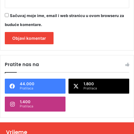
Sačuvaj moje ime, email i web stranicu u ovom browseru za
buduće komentare.
A
l
Pratite nas na
t
e
44.000
1.800
r
Pratilaca
Pratilaca
n
1.400
a
Pratilaca
t
i
v
Vrijeme