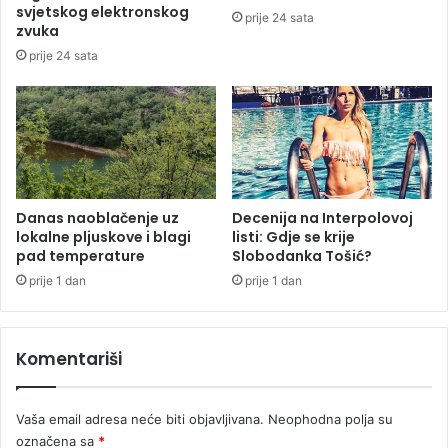
o
o
svjetskog elektronskog
prije 24 sata
z
p
zvuka
a
t
prije 24 sata
r
e
i
r
j
o
e
m
č
p
r
e
v
Danas naoblačenje uz
Decenija na Interpolovoj
lokalne pljuskove i blagi
listi: Gdje se krije
e
pad temperature
Slobodanka Tošić?
z
e
prije 1 dan
prije 1 dan
n
a
n
Komentariši
a
n
e
Vaša email adresa neće biti objavljivana.
Neophodna polja su
u
označena sa
*
r