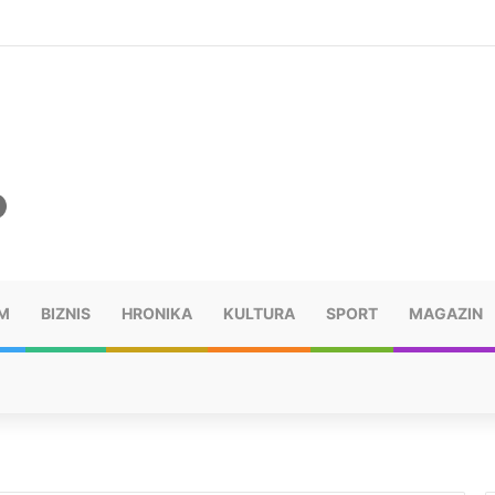
šu: “Taj poraz me uništio”
M
BIZNIS
HRONIKA
KULTURA
SPORT
MAGAZIN