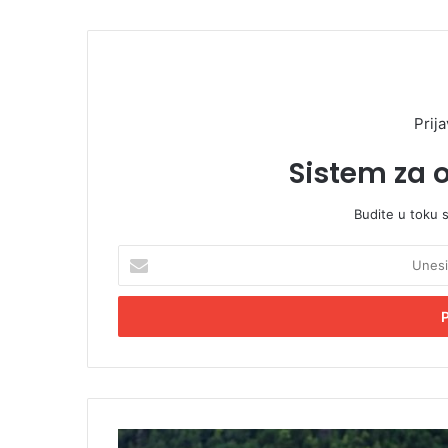
Prija
Sistem za 
Budite u toku 
U
n
e
s
i
t
e
E
m
A
a