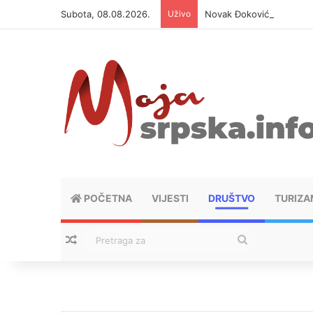
Subota, 08.08.2026.
Uživo
Novak Đoković otvorio du
POČETNA
VIJESTI
DRUŠTVO
TURIZA
Nasumični tekstovi
Pretraga
za