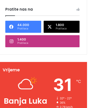
Pratite nas na
44.000
1.800
Pratilaca
Pratilaca
1.400
Pratilaca
Vrijeme
31
℃
Banja Luka
32º - 22º
36%
2.78 km/h