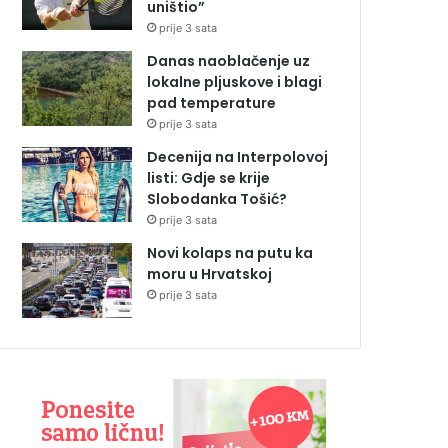
uništio”
prije 3 sata
Danas naoblačenje uz
lokalne pljuskove i blagi
pad temperature
prije 3 sata
Decenija na Interpolovoj
listi: Gdje se krije
Slobodanka Tošić?
prije 3 sata
Novi kolaps na putu ka
moru u Hrvatskoj
prije 3 sata