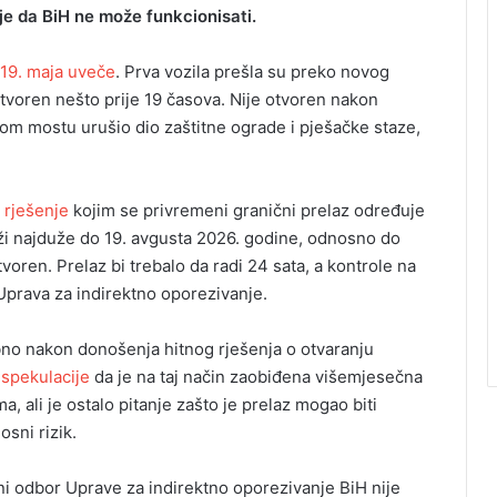
je da BiH ne može funkcionisati.
 19. maja uveče
. Prva vozila prešla su preko novog
tvoren nešto prije 19 časova. Nije otvoren nakon
rom mostu urušio dio zaštitne ograde i pješačke staze,
 rješenje
kojim se privremeni granični prelaz određuje
ži najduže do 19. avgusta 2026. godine, odnosno do
voren. Prelaz bi trebalo da radi 24 sata, a kontrole na
i Uprava za indirektno oporezivanje.
no nakon donošenja hitnog rješenja o otvaranju
e
spekulacije
da je na taj način zaobiđena višemjesečna
, ali je ostalo pitanje zašto je prelaz mogao biti
sni rizik.
i odbor Uprave za indirektno oporezivanje BiH nije