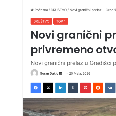
Početna
/
DRUŠTVO
/
Novi granični prelaz u Gradi
DRUŠTVO
TOP 1
Novi granični pr
privremeno otv
Novi granični prelaz u Gradišci
Goran Dakic
S
20 Maja, 2026
e
Facebook
X
LinkedIn
Tumblr
Pinterest
Reddit
VK
n
d
a
n
e