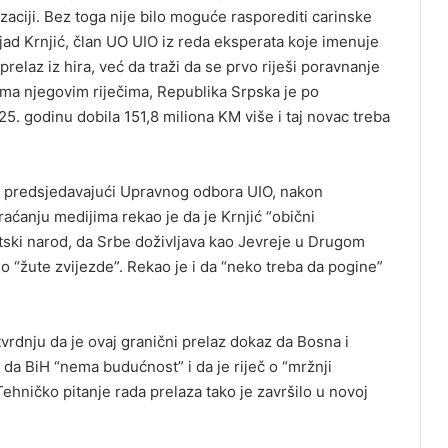
zaciji. Bez toga nije bilo moguće rasporediti carinske
ijad Krnjić, član UO UIO iz reda eksperata koje imenuje
prelaz iz hira, već da traži da se prvo riješi poravnanje
ma njegovim riječima, Republika Srpska je po
. godinu dobila 151,8 miliona KM više i taj novac treba
H i predsjedavajući Upravnog odbora UIO, nakon
raćanju medijima rekao je da je Krnjić “obični
atski narod, da Srbe doživljava kao Jevreje u Drugom
vio “žute zvijezde”. Rekao je i da “neko treba da pogine”
tvrdnju da je ovaj granični prelaz dokaz da Bosna i
da BiH “nema budućnost” i da je riječ o “mržnji
ehničko pitanje rada prelaza tako je završilo u novoj