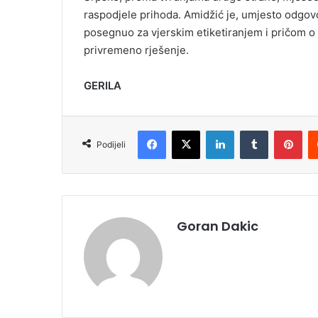
raspodjele prihoda. Amidžić je, umjesto odgovor
posegnuo za vjerskim etiketiranjem i pričom o 
privremeno rješenje.
GERILA
Facebook
X
LinkedIn
Tumblr
Pinterest
Podijeli
Goran Dakic