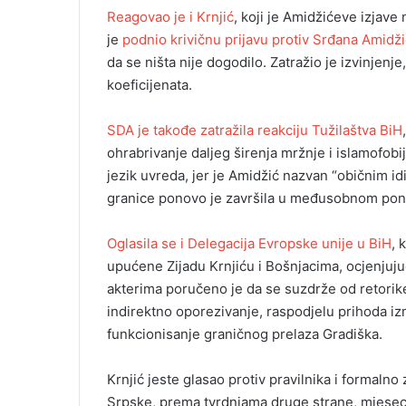
Reagovao je i Krnjić
, koji je Amidžićeve izjave
je
podnio krivičnu prijavu protiv Srđana Amidž
da se ništa nije dogodilo. Zatražio je izvinjenj
koeficijenata.
SDA je takođe zatražila reakciju Tužilaštva BiH
ohrabrivanje daljeg širenja mržnje i islamofobi
jezik uvreda, jer je Amidžić nazvan “običnim i
granice ponovo je završila u međusobnom pon
Oglasila se i Delegacija Evropske unije u BiH
, 
upućene Zijadu Krnjiću i Bošnjacima, ocjenjuju
akterima poručeno je da se suzdrže od retorike 
indirektno oporezivanje, raspodjelu prihoda i
funkcionisanje graničnog prelaza Gradiška.
Krnjić jeste glasao protiv pravilnika i formalno
Srpske, prema tvrdnjama druge strane, mjeseci