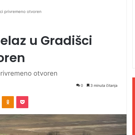
šci privremeno otvoren
elaz u Gradišci
oren
 privremeno otvoren
0
3 minuta čitanja
ontakte
Odnoklassniki
Pocket