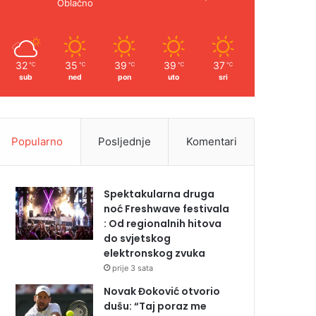
Oblačno
32
35
39
39
37
℃
℃
℃
℃
℃
sub
ned
pon
uto
sri
Popularno
Posljednje
Komentari
Spektakularna druga
noć Freshwave festivala
: Od regionalnih hitova
do svjetskog
elektronskog zvuka
prije 3 sata
Novak Đoković otvorio
dušu: “Taj poraz me