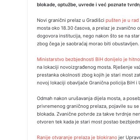
blokade, optužbe, uvrede i već poznate tvrdn
Novi granični prelaz u Gradišci
pušten je u rad
mosta oko 18.30 časova, a prelaz je zvanično o
dogovora institucija, nego nakon što se na sta
zbog čega je saobraćaj morao biti obustavljen.
Ministarstvo bezbjednosti BiH donijelo je hitno
na lokaciji novoizgrađenog mosta. Rješenje va
prestanka okolnosti zbog kojih je stari most zat
novoj lokaciji obavljaće Granična policija BiH 
Odmah nakon urušavanja dijela mosta, a poseb
privremenog graničnog prelaza, pojavile su s
blokada. Zvanične potvrde za takve tvrdnje nema
otvoren tek kada je stari most postao bezbjedno
Ranije otvaranje prelaza je blokirano
jer Upravn