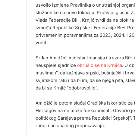
usvojio izmjene Pravilnika o unutrašnjoj organi
službenike na novu lokaciju. Protiv je glasao Z
Vlada Federacije BiH. Krnjić tvrdi da ne blokira 
između Republike Srpske i Federacije BiH. Pre
privremenim poravnanjima za 2023, 2024. i 2025
vratiti.
Srđan Amidžić, ministar finansija i trezora Bi
neuspjele sjednice
obrušio se na Krnjića
. U ob
musliman”, da kažnjava srpski, bošnjački i hrv
svjetskom ratu i da bi im, da se njega pita, sta
da bi se Krnjić “odobrovoljio”.
Amidžić je potom slučaj Gradiška iskoristio za 
Hercegovina ne može funkcionisati. Govorio je 
političkog Sarajeva prema Republici Srpskoj”. T
rundi nacionalnog prepucavanja.