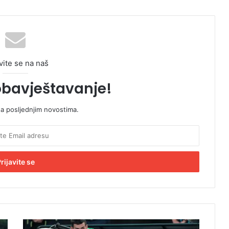
vite se na naš
obavještavanje!
sa posljednjim novostima.
B