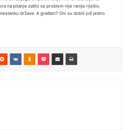
a na pitanje zašto se problem nije ranije riješio,
nestanku države. A građani? Oni su dobili još jedno
Reddit
VKontakte
Odnoklassniki
Pocket
Podijeli putem Emaila
Odštampaj