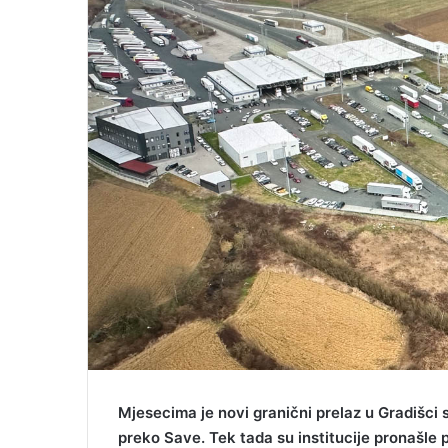
m
a
i
l
Mjesecima je novi granični prelaz u Gradišci
preko Save. Tek tada su institucije pronašle 